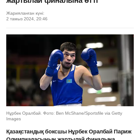
жартылай финалына өтті
Жарияланған күні:
2 тамыз 2024, 20:46
Нұрбек Оралбай. Фото: Ben McShane/Sportsfile via Getty
Images
Қазақстандық боксшы Нұрбек Оралбай Париж
Олимпиадасының жартылай финалына