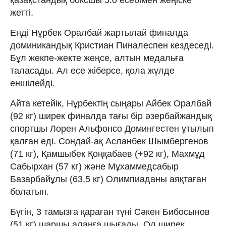
жетті.
Енді Нұрбек Оралбай жартылай финалда
доминикандық Кристиан Пиналеспен кездеседі.
Бұл жекпе-жекте жеңсе, алтын медальға
таласады. Ал есе жіберсе, қола жүлде
еншілейді.
Айта кетейік, Нұрбектің сыңары Айбек Оралбай
(92 кг) ширек финалда тағы бір әзербайжандық
спортшы Лорен Альфонсо Домингестен ұтылып
қалған еді. Сондай-ақ Асланбек Шымбергенов
(71 кг), Қамшыбек Қоңқабаев (+92 кг), Махмұд
Сабырхан (57 кг) және Мұхаммедсабыр
Базарбайұлы (63,5 кг) Олимпиаданы аяқтаған
болатын.
Бүгін, 3 тамызға қараған түні Сәкен Бибосынов
(51 кг) шаршы алаңға шығады. Ол ширек