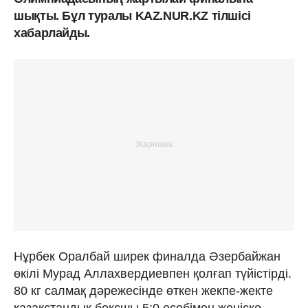
шықты. Бұл туралы KAZ.NUR.KZ тілшісі
хабарлайды.
Нұрбек Оралбай ширек финалда Әзербайжан
өкілі Мурад Аллахвердиевпен қолғап түйістірді.
80 кг салмақ дәрежесінде өткен жекпе-жекте
қазақстандық боксшы 5:0 есебімен жеңіске