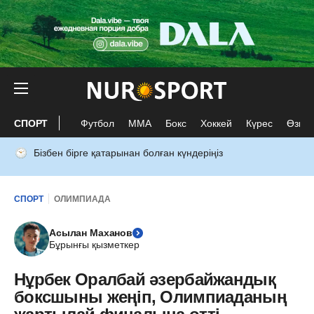
СПОРТ
Футбол
ММА
Бокс
Хоккей
Күрес
Өзге 
Бізбен бірге қатарынан болған күндеріңіз
СПОРТ
ОЛИМПИАДА
Асылан Маханов
Бұрынғы қызметкер
Нұрбек Оралбай әзербайжандық
боксшыны жеңіп, Олимпиаданың