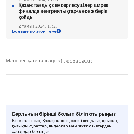
Қазақстандық семсерлесушілер ширек
финалда венгриялықтарға есе жіберіп
қойды
2 тамыз 2024, 17:27
Больше по этой теме
Мәтіннен қате тапсаңыз,
бізге жазыңыз
Барлығын бірінші болып біліп отырыңыз
Бізге жазылып, Қазақстанның өзекті жаңалықтарынан,
қызықты суреттер, видеолар мен эксклюзивтерден
хабардар болыңыз.