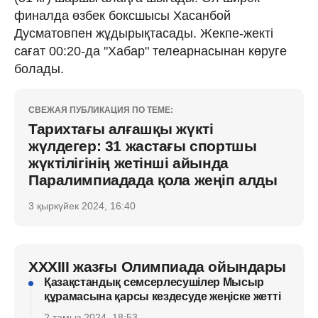
финалда өзбек боксшысы Хасанбой
Дусматовпен жұдырықтасады. Жекпе-жекті
сағат 00:20-да "Хабар" телеарнасынан көруге
болады.
СВЕЖАЯ ПУБЛИКАЦИЯ ПО ТЕМЕ:
Тарихтағы алғашқы жүкті
жүлдегер: 31 жастағы спортшы
жүктілігінің жетінші айында
Паралимпиадада қола жеңіп алды
3 қыркүйек 2024, 16:40
XXXIII жазғы Олимпиада ойындары
Қазақстандық семсерлесушілер Мысыр
құрамасына қарсы кездесуде жеңіске жетті
2 тамыз 2024, 18:53