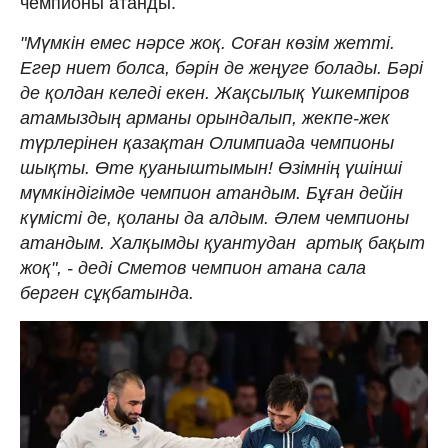
чемпионы атанды.
"Мүмкін емес нәрсе жоқ. Соған көзім жетті.
Егер ниет болса, бәрін де жеңуге болады. Бәрі
де қолдан келеді екен. Жақсылық Үшкемпіров
атамыздың арманы орындалып, жекпе-жек
түрлерінен қазақтан Олимпиада чемпионы
шықты. Өте қуаныштымын! Өзімнің үшінші
мүмкіндігімде чемпион атандым. Бұған дейін
күмісті де, қоланы да алдым. Әлем чемпионы
атандым. Халқымды қуантудан артық бақыт
жоқ", - деді Сметов чемпион атана сала
берген сұқбатында.