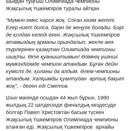
шыққан тұңғыш Олимпиада чемпионы
Жақсылық Үшкемпіров туралы айтқан.
"Мүмкін емес нәрсе жоқ. Соған көзім жетті.
Егер ниет болса, бәрін де жеңуге болады. Бәрі
де қолдан келеді екен. Жақсылық Үшкемпіров
атамыздың арманы орындалып, жекпе-жек
түрлерінен қазақтан Олимпиада чемпионы
шықты. Өте қуаныштымын! Өзімнің үшінші
мүмкіндігімде чемпион атандым. Бұған дейін
күмісті де, қоланы да алдым. Әлем чемпионы
атандым. Халқымды қуантудан артық бақыт
жоқ", - деген еді Сметов.
Шын мәнінде осыдан 44 жыл бұрын, 1980
жылдың 22 шілдесінде финалдық кездесуде
болгар Павел Христовтан басым түскен
Жақсылық Үшкемпіров Олимпиада чемпионы
атанған еді. Жақсылық Үшкемпіров арнайы