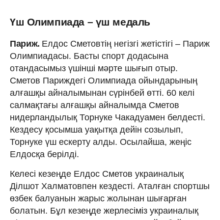
Үш Олимпиада – үш медаль
Париж.
Елдос Сметовтің негізгі жетістігі – Париж
Олимпиадасы. Басты спорт додасына
отандасымыз үшінші мәрте шығып отыр.
Сметов Париждегі Олимпиада ойындарының
алғашқы айналымынан сүрінбей өтті. 60 келі
салмақтағы алғашқы айналымда Сметов
нидерландылық Торнуке Чакадуамен белдесті.
Кездесу қосымша уақытқа дейін созылып,
Торнуке үш ескерту алды. Осылайша, жеңіс
Елдосқа берілді.
Келесі кезеңде Елдос Сметов украиналық
Ділшот Халматовпен кездесті. Аталған спортшы
өзбек балуанын жарыс жолынан шығарған
болатын. Бұл кезеңде жерлесіміз украиналық