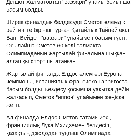
Ділшот Халматовтан "ваззари" ұпайы бойынша
басым болды.
Ширек финалдық белдесуде Сметов әлемдік
рейтингте бірінші тұрған Қытайлық Тайпей өкілі
Ванг Вейден "ваззари" ұпайымен басым түсті.
Осылайша Сметов 60 келі салмақта
Олимпиаданың жартылай финалына шыққан
алғашқы спортшы атанған.
Жартылай финалда Елдос әлем әрі Еуропа
чемпионы, испаниялық Франсиско Гарригостан
басым болды. Кездесу қосымша уақытқа дейін
жалғасып, Сметов "иппон" ұпайымен жеңіске
жетті.
Ал финалда Елдос Сметов татами иесі,
франциялық Лука Мхидземен белдесіп,
қазақтың дзюдодан тұңғыш Олимпиада