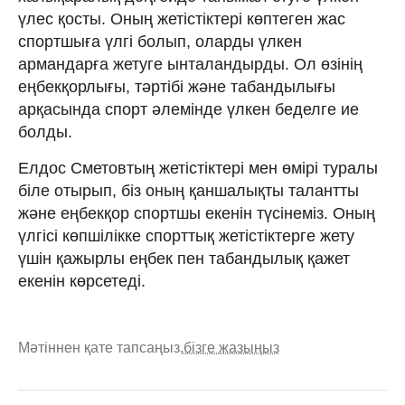
үлес қосты. Оның жетістіктері көптеген жас
спортшыға үлгі болып, оларды үлкен
армандарға жетуге ынталандырды. Ол өзінің
еңбекқорлығы, тәртібі және табандылығы
арқасында спорт әлемінде үлкен беделге ие
болды.
Елдос Сметовтың жетістіктері мен өмірі туралы
біле отырып, біз оның қаншалықты талантты
және еңбекқор спортшы екенін түсінеміз. Оның
үлгісі көпшілікке спорттық жетістіктерге жету
үшін қажырлы еңбек пен табандылық қажет
екенін көрсетеді.
Мәтіннен қате тапсаңыз,
бізге жазыңыз