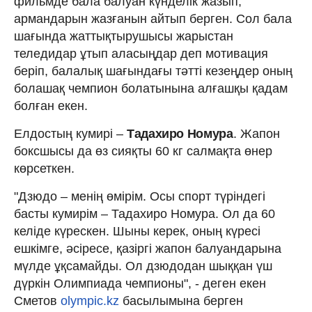
фильмде бала балуан күнделік жазып,
армандарын жазғанын айтып берген. Сол бала
шағында жаттықтырушысы жарыстан
теледидар ұтып аласыңдар деп мотивация
беріп, балалық шағындағы тәтті кезеңдер оның
болашақ чемпион болатынына алғашқы қадам
болған екен.
Елдостың кумирі –
Тадахиро Номура
. Жапон
боксшысы да өз сияқты 60 кг салмақта өнер
көрсеткен.
"Дзюдо – менің өмірім. Осы спорт түріндегі
басты кумирім – Тадахиро Номура. Ол да 60
келіде күрескен. Шыны керек, оның күресі
ешкімге, әсіресе, қазіргі жапон балуандарына
мүлде ұқсамайды. Ол дзюдодан шыққан үш
дүркін Олимпиада чемпионы", - деген екен
Сметов
olympic.kz
басылымына берген