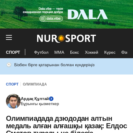
СПОРТ
Футбол
ММА
Бокс
Хоккей
Күрес
Өзге 
Бізбен бірге қатарынан болған күндеріңіз
СПОРТ
ОЛИМПИАДА
Ардақ Құлтай
Бұрынғы қызметкер
Олимпиадада дзюдодан алтын
медаль алған алғашқы қазақ: Елдос