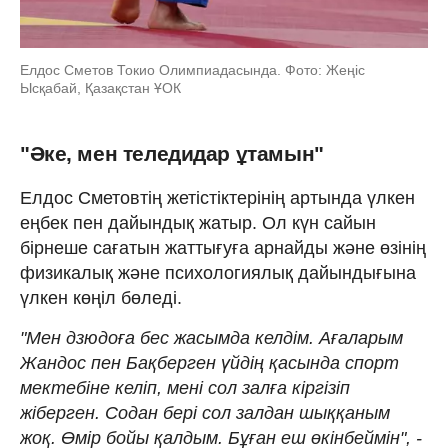
Елдос Сметов Токио Олимпиадасында. Фото: Жеңіс
Ысқабай, Қазақстан ҰОК
"Әке, мен теледидар ұтамын"
Елдос Сметовтің жетістіктерінің артында үлкен
еңбек пен дайындық жатыр. Ол күн сайын
бірнеше сағатын жаттығуға арнайды және өзінің
физикалық және психологиялық дайындығына
үлкен көңіл бөледі.
"Мен дзюдоға бес жасымда келдім. Ағаларым
Жандос пен Бақберген үйдің қасында спорт
мектебіне келіп, мені сол залға кіргізіп
жіберген. Содан бері сол залдан шыққаным
жоқ. Өмір бойы қалдым. Бұған еш өкінбеймін", -