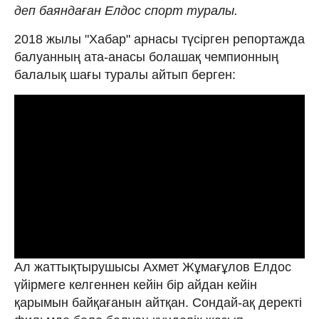
деп баяндаған Елдос спорт туралы.
2018 жылы "Хабар" арнасы түсірген репортажда
балуанның ата-анасы болашақ чемпионның
балалық шағы туралы айтып берген:
Ал жаттықтырушысы Ахмет Жұмағұлов Елдос
үйірмеге келгеннен кейін бір айдан кейін
қарымын байқағанын айтқан. Сондай-ақ деректі