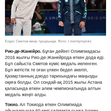
Елдос Сметов жеңіс тұғырында. Фото: t.me/olympickz
Рио-де-Жанейро.
Бұған дейінгі Олимпиадасы
2016 жылғы Рио-де-Жанейрода өткен дода еді.
Бұл сайыста Сметов күміс медаль иеленген.
Бұл жетістік те оған үлкен бедел әкеліп,
Қазақстанның дзюдо тарихындағы маңызды
оқиға болды. Ол сондай-ақ 2015 жылы Астана
қаласында өткен әлем чемпионатында алтын
медаль жеңіп алды.
Токио.
Ал Токиода өткен Олимпиада
ойындарында 60 келі салмақта сынға түскен