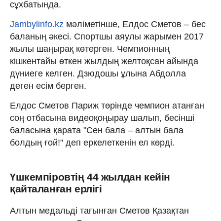
сұхбатында.
Jambylinfo.kz
мәліметінше, Елдос Сметов – бес
баланың әкесі. Спортшы аяулы жарымен 2017
жылы шаңырақ көтерген. Чемпионның
кішкентайы өткен жылдың желтоқсан айында
дүниеге келген. Дзюдошы ұлына Абдолла
деген есім берген.
Елдос Сметов Париж төрінде чемпион атанған
соң отбасына видеоқоңырау шалып, бесінші
баласына қарата "Сен бала – алтын бала
болдың ғой!" деп еркелеткенін ел көрді.
Үшкемпіровтің 44 жылдан кейін
қайталанған ерлігі
Алтын медальді тағынған Сметов Қазақтан