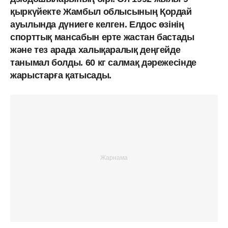
қыркүйекте Жамбыл облысының Қордай
ауылында дүниеге келген. Елдос өзінің
спорттық мансабын ерте жастан бастады
және тез арада халықаралық деңгейде
танымал болды. 60 кг салмақ дәрежесінде
жарыстарға қатысады.