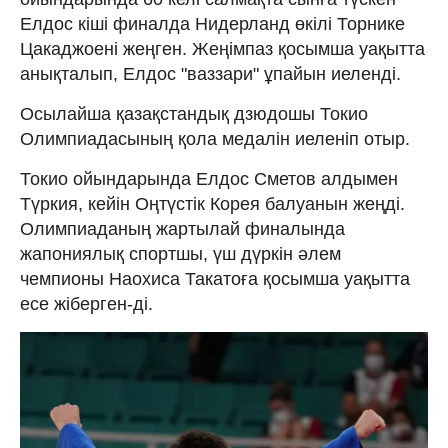
Елдос кіші финалда Нидерланд өкілі Торнике
Цакаджоені жеңген. Жеңімпаз қосымша уақытта
анықталып, Елдос "ваззари" ұпайын иеленді.
Осылайша қазақстандық дзюдошы Токио
Олимпиадасының қола медалін иеленіп отыр.
Токио ойындарында Елдос Сметов алдымен
Түркия, кейін Оңтүстік Корея балуанын жеңді.
Олимпиаданың жартылай финалында
жапониялық спортшы, үш дүркін әлем
чемпионы Наохиса Такатоға қосымша уақытта
есе жіберген-ді.