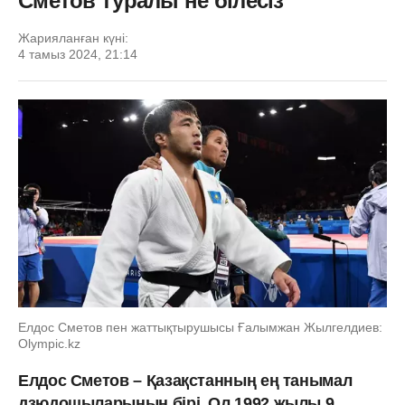
Сметов туралы не білесіз
Жарияланған күні:
4 тамыз 2024, 21:14
Елдос Сметов пен жаттықтырушысы Ғалымжан Жылгелдиев:
Olympic.kz
Елдос Сметов – Қазақстанның ең танымал
дзюдошыларының бірі. Ол 1992 жылы 9