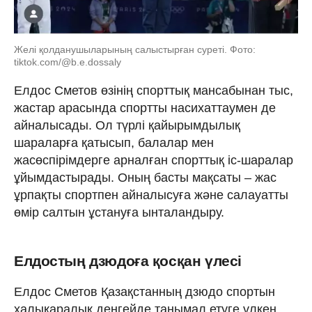
Желі қолданушыларының салыстырған суреті. Фото:
tiktok.com/@b.e.dossaly
Елдос Сметов өзінің спорттық мансабынан тыс,
жастар арасында спортты насихаттаумен де
айналысады. Ол түрлі қайырымдылық
шараларға қатысып, балалар мен
жасөспірімдерге арналған спорттық іс-шаралар
ұйымдастырады. Оның басты мақсаты – жас
ұрпақты спортпен айналысуға және салауатты
өмір салтын ұстануға ынталандыру.
Елдостың дзюдоға қосқан үлесі
Елдос Сметов Қазақстанның дзюдо спортын
халықаралық деңгейде танымал етуге үлкен