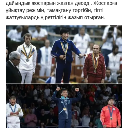
дайындық жоспарын жазған деседі. Жоспарға
ұйықтау режімін, тамақтану тәртібін, тіпті
жаттуғылардың реттілігін жазып отырған.