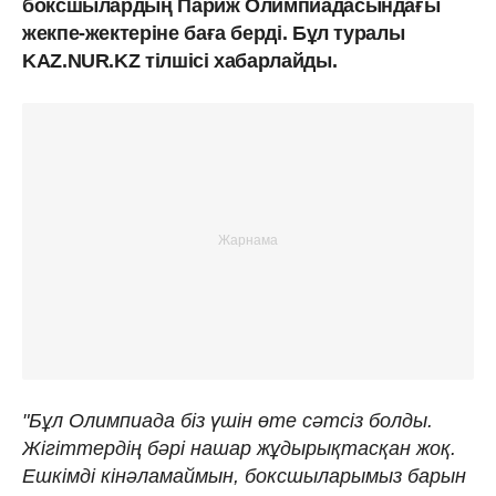
боксшылардың Париж Олимпиадасындағы
жекпе-жектеріне баға берді. Бұл туралы
KAZ.NUR.KZ тілшісі хабарлайды.
"Бұл Олимпиада біз үшін өте сәтсіз болды.
Жігіттердің бәрі нашар жұдырықтасқан жоқ.
Ешкімді кінәламаймын, боксшыларымыз барын