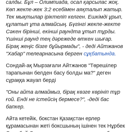
салды. Бұл – Олимпиада, осал қарсылас жоқ.
Көп жекпе-жек 3:2 есебімен аяқталып жатыр.
Тек мықтылар іріктеліп келген. Ешкімді ұрып,
құлатып ұта алмайсың. Бүгінгі жекпе-жекте
Сәкен бірінші, екінші раундта ұтып тұрды.
Үшінші раунд тең дәрежеде өткен шығар.
Бірақ жеңіс бізге бұйырмады", - деді Айтжанов
"Хабар" телеарнасына берген
сұқбатында.
Сондай-ақ Мырзағали Айтжанов "Төрешілер
тарапынан белден басу болды ма?" деген
сұраққа жауап берді
"Оны айта алмаймыз, бірақ көзге көрініп тұр
ғой. Енді не істейсің бермесе?", -деді бас
бапкер.
Айта кетейік, бокстан Қазақстан ерлер
құрамасынан жеті боксшының ішінен тек Нұрбек