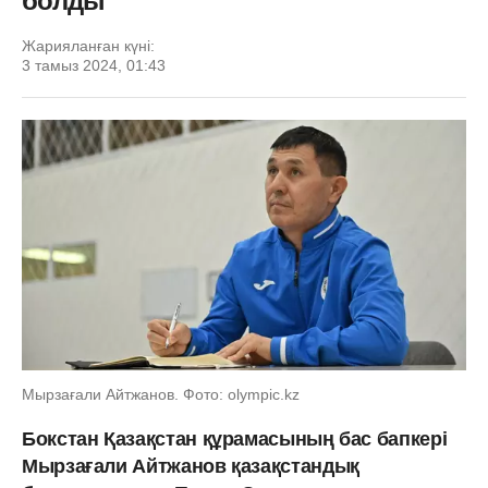
болды
Жарияланған күні:
3 тамыз 2024, 01:43
Мырзағали Айтжанов. Фото: olympic.kz
Бокстан Қазақстан құрамасының бас бапкері
Мырзағали Айтжанов қазақстандық