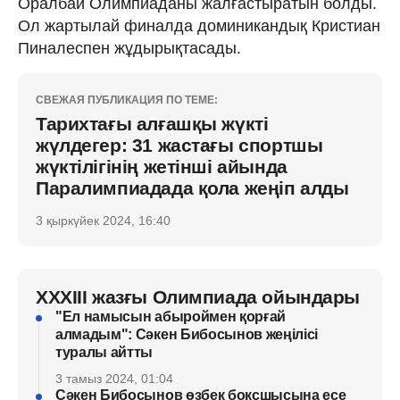
Оралбай Олимпиаданы жалғастыратын болды.
Ол жартылай финалда доминикандық Кристиан
Пиналеспен жұдырықтасады.
СВЕЖАЯ ПУБЛИКАЦИЯ ПО ТЕМЕ:
Тарихтағы алғашқы жүкті
жүлдегер: 31 жастағы спортшы
жүктілігінің жетінші айында
Паралимпиадада қола жеңіп алды
3 қыркүйек 2024, 16:40
XXXIII жазғы Олимпиада ойындары
"Ел намысын абыроймен қорғай
алмадым": Сәкен Бибосынов жеңілісі
туралы айтты
3 тамыз 2024, 01:04
Сәкен Бибосынов өзбек боксшысына есе