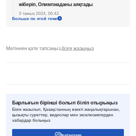
жіберіп, Олимпиаданы аяқтады
3 тамыз 2024, 00:42
Больше по этой теме
Мәтіннен қате тапсаңыз,
бізге жазыңыз
Барлығын бірінші болып біліп отырыңыз
Бізге жазылып, Қазақстанның өзекті жаңалықтарынан,
қызықты суреттер, видеолар мен эксклюзивтерден
хабардар болыңыз.
Instagram