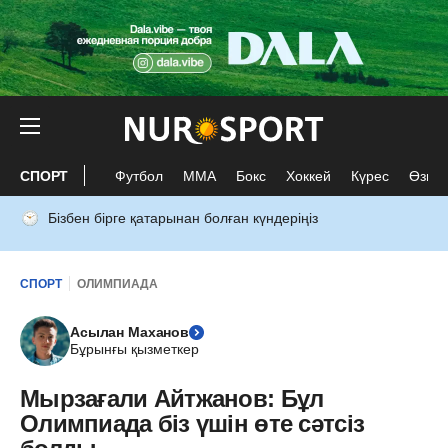
СПОРТ
Футбол
ММА
Бокс
Хоккей
Күрес
Өзге 
Бізбен бірге қатарынан болған күндеріңіз
СПОРТ
ОЛИМПИАДА
Асылан Маханов
Бұрынғы қызметкер
Мырзағали Айтжанов: Бұл
Олимпиада біз үшін өте сәтсіз