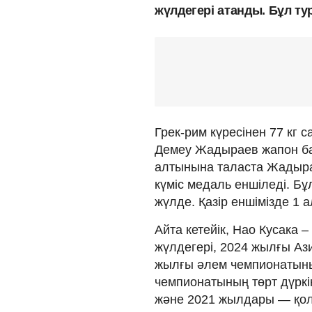
жүлдегері атанды. Бұл ту
Грек-рим күресінен 77 кг 
Демеу Жадыраев жапон ба
алтынына таласта Жадырае
күміс медаль еншіледі. Б
жүлде. Қазір еншімізде 1 а
Айта кетейік, Нао Кусака
жүлдегері, 2024 жылғы А
жылғы әлем чемпионатының
чемпионатының төрт дүркін
және 2021 жылдары — қол