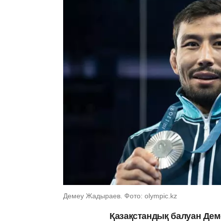
Демеу Жадыраев. Фото: olympic.kz
Қазақстандық балуан Де