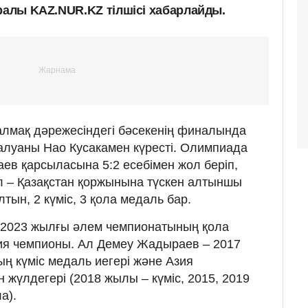
ралы KAZ.NUR.KZ тілшісі хабарлайды.
салмақ дәрежесіндегі бәсекенің финалында
луаны Нао Кусакамен күресті. Олимпиада
в қарсыласына 5:2 есебімен жол беріп,
ұл – Қазақстан қоржынына түскен алтыншы
лтын, 2 күміс, 3 қола медаль бар.
 – 2023 жылғы әлем чемпионатының қола
зия чемпионы. Ал Демеу Жадыраев – 2017
 күміс медаль иегері және Азия
 жүлдегері (2018 жылы – күміс, 2015, 2019
а).