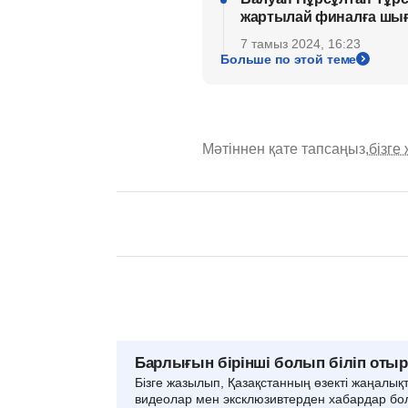
жартылай финалға шы
7 тамыз 2024, 16:23
Больше по этой теме
Мәтіннен қате тапсаңыз,
бізге
Барлығын бірінші болып біліп оты
Бізге жазылып, Қазақстанның өзекті жаңалық
видеолар мен эксклюзивтерден хабардар бо