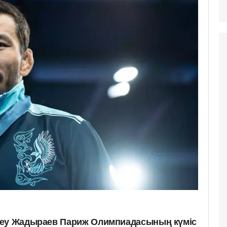
меу Жадыраев Париж Олимпиадасының күміс