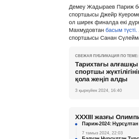
Демеу Жадыраев Париж боз
спортшысы Джейр Куеромен
ол ширек финалда екі дүр
Махмудовтан
басым түсті.
спортшысы Санан Сүлейм
СВЕЖАЯ ПУБЛИКАЦИЯ ПО ТЕМЕ:
Тарихтағы алғашқы 
спортшы жүктілігін
қола жеңіп алды
3 қыркүйек 2024, 16:40
XXXIII жазғы Олим
Париж-2024: Нұрсұлтан
7 тамыз 2024, 22:03
Балуан Нұрсұлтан Тұрс