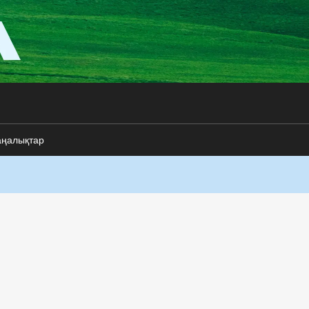
аңалықтар