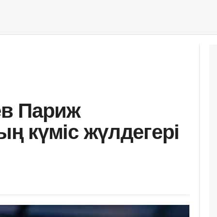
в Париж
ң күміс жүлдегері