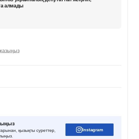
ға алмады
 жазыңыз
рыңыз
Instagram
тарынан, қызықты суреттер,
лыңыз.