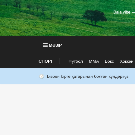
МӘЗІР
СПОРТ
Футбол
ММА
Бокс
Хоккей
Бізбен бірге қатарынан болған күндеріңіз