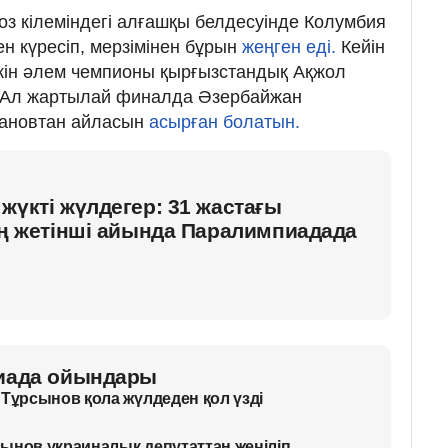
 кілеміндегі алғашқы белдесуінде Колумбия
 күресіп, мерзімінен бұрын
жеңген еді.
Кейін
кін әлем чемпионы қырғызстандық Ақжол
Ал жартылай финалда Әзербайжан
ановтан айласын
асырған болатын.
жүкті жүлдегер: 31 жастағы
ің жетінші айында Паралимпиадада
пиада ойындары
 Тұрсынов қола жүлдеден қол үзді
ынов украиналық депутаттан жеңіліп,