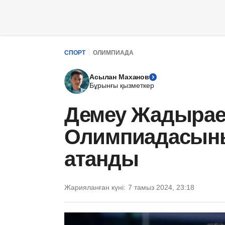
СПОРТ
ОЛИМПИАДА
Асылан Маханов
Бұрынғы қызметкер
Демеу Жадырае
Олимпиадасыны
атанды
Жарияланған күні:
7 тамыз 2024, 23:18