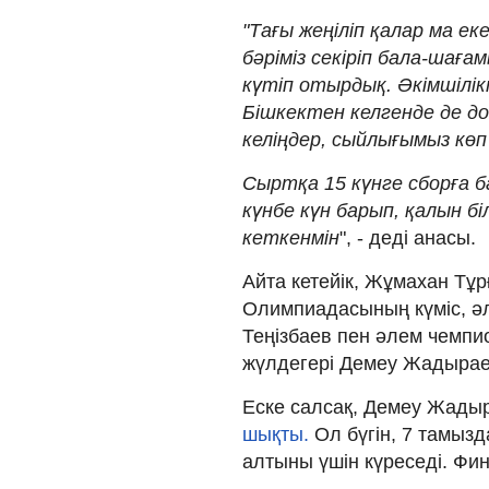
"Тағы жеңіліп қалар ма е
бәріміз секіріп бала-шаға
күтіп отырдық. Әкімшілік
Бішкектен келгенде де д
келіңдер, сыйлығымыз кө
Сыртқа 15 күнге сборға б
күнбе күн барып, қалын бі
кеткенмін
", - деді анасы.
Айта кетейік, Жұмахан Тұр
Олимпиадасының күміс, ә
Теңізбаев пен әлем чемпио
жүлдегері Демеу Жадырае
Еске салсақ, Демеу Жад
шықты.
Ол бүгін, 7 тамыз
алтыны үшін күреседі. Фин