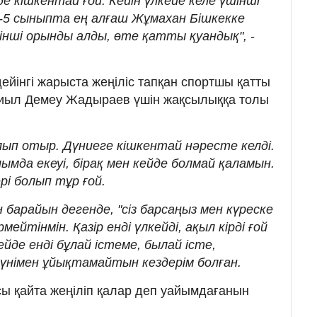
де кішкентай ғой. Кейін үлкейе келе үшінші
-5 сыныпта ең алғаш Жұмахан Бішкекке
рінші орынды алды, өте қатты қуандық",
-
ейінгі жарыста жеңіліс тапқан спортшы қатты
 биыл Демеу Жадыраев үшін жақсылыққа толы
ып отыр. Дүниеге кішкентай нәресте келді.
лымда екеуі, бірақ мен кейде болмай қаламын.
ері болып тұр ғой.
 барайын дегенде, "сіз барсаңыз мен күреске
ейтінмін. Қазір енді үлкейді, ақыл кірді ғой
ейде енді бұлай істеме, былай істе,
үнімен ұйықтамайтын кездерім болған.
ы қайта жеңіліп қалар деп уайымдағанын