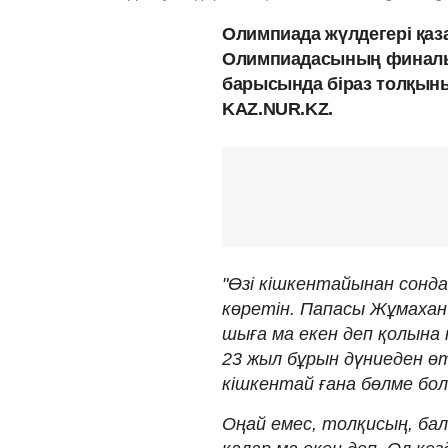
Олимпиада жүлдегері қа
Олимпиадасының финалы
барысында біраз толқыны
KAZ.NUR.KZ.
"Өзі кішкентайынан сонда
көретін. Папасы Жұмахан 
шыға ма екен деп қолына 
23 жыл бұрын дүниеден өт
кішкентай ғана бөлме бол
Оңай емес, толқисың, бал