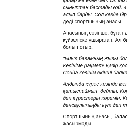
қалар ма екен деп. Ол кез
сыныптан бастады ғой. 4
алып барды. Сол кезде бі
деді спортшының анасы.
Анасының сөзінше, бұған д
күйзеліске ұшыраған. Ал
болып отыр.
"Биыл баламның жылы бол
Келініме рақмет! Қазір қо
Сонда келінім екінші бапк
Алдында күрес кезінде мен
қатыспаймын" дейтін. Көрм
деп күрестерін көремін. К
денсаулығыңды күт деп т
Спортшының анасы, балас
жасырмады.