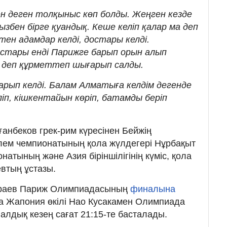
кен деген толқыныс көп болды. Жеңген кезде
мызбен бірге қуандық. Кеше келіп қалар ма деп
тен адамдар келді, достары келді.
остары енді Парижге барып орын алып
п деп құрметтеп шығарып салды.
арып келді. Балам Алматыға келдім дегенде
ліп, кішкентайын көріп, батамды беріп
ғанбеков грек-рим күресінен Бейжің
лем чемпионатының қола жүлдегері Нұрбақыт
натының және Азия біріншілігінің күміс, қола
втың ұстазы.
ыраев Париж Олимпиадасының
финалына
да Жапония өкілі Нао Кусакамен Олимпиада
алдық кезең сағат 21:15-те басталады.