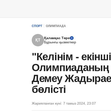
СПОРТ
ОЛИМПИАДА
Қаламқас Төре
ҚТ
Бұрынғы қызметкер
"Келінім - екінш
Олимпиаданың
Демеу Жадырае
бөлісті
Жарияланған күні:
7 тамыз 2024, 23:07