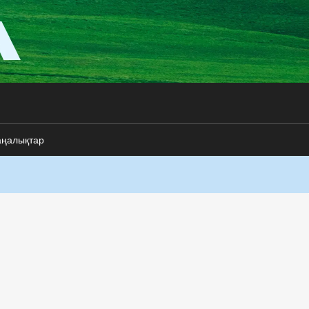
аңалықтар