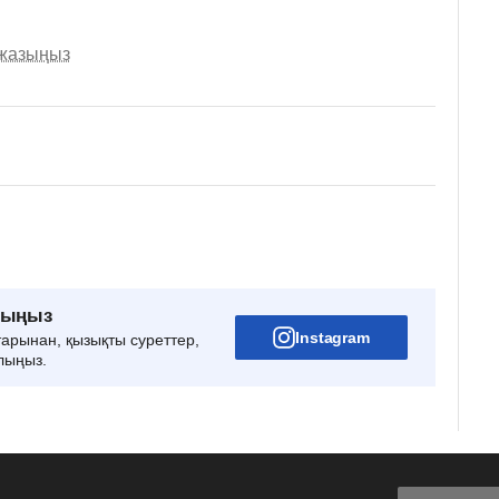
 жазыңыз
рыңыз
Instagram
тарынан, қызықты суреттер,
лыңыз.