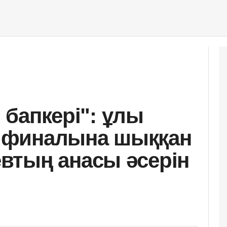
і бапкері": ұлы
 финалына шыққан
втың анасы әсерін