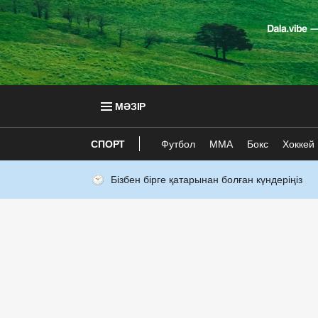
МӘЗІР
СПОРТ
Футбол
ММА
Бокс
Хоккей
Бізбен бірге қатарынан болған күндеріңіз