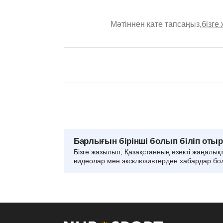
Мәтіннен қате тапсаңыз,
бізге
Барлығын бірінші болып біліп оты
Бізге жазылып, Қазақстанның өзекті жаңалық
видеолар мен эксклюзивтерден хабардар бо