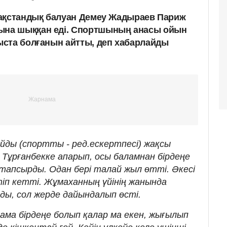
зақстандық балуан Демеу Жадыраев Париж
на шыққан еді. Спортшының анасы ойын
ста болғанын айтты, деп хабарлайды
йды (спортты - ред.ескертпесі) жақсы
Тұрғанбекке апарып, осы баламнан бірдеңе
тапсырды. Одан бері талай жыл өтті. Әкесі
іп кетті. Жұмаханның үйінің жанында
ды, сол жерде дайындалып өсті.
ама бірдеңе болып қалар ма екен, жығылып