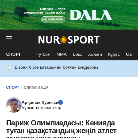
СПОРТ
Футбол
ММА
Бокс
Хоккей
Күрес
Өзге 
Бізбен бірге қатарынан болған күндеріңіз
СПОРТ
ОЛИМПИАДА
Арқалық Қуанған
Бұрынғы қызметкер
Париж Олимпиадасы: Кенияда
туған қазақстандық жеңіл атлет