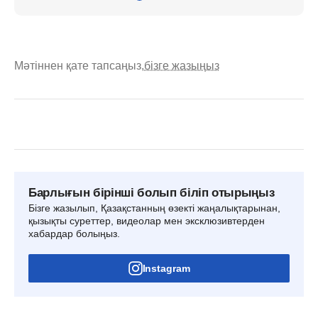
Мәтіннен қате тапсаңыз,
бізге жазыңыз
Барлығын бірінші болып біліп отырыңыз
Бізге жазылып, Қазақстанның өзекті жаңалықтарынан,
қызықты суреттер, видеолар мен эксклюзивтерден
хабардар болыңыз.
Instagram