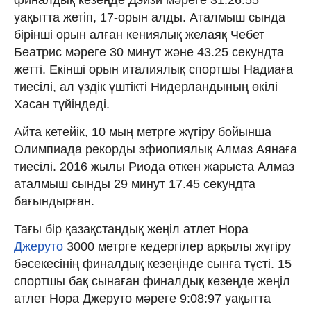
уақытта жетіп, 17-орын алды. Аталмыш сында
бірінші орын алған кениялық желаяқ Чебет
Беатрис мәреге 30 минут және 43.25 секундта
жетті. Екінші орын италиялық спортшы Надиаға
тиесілі, ал үздік үштікті Нидерландының өкілі
Хасан түйіндеді.
Айта кетейік, 10 мың метрге жүгіру бойынша
Олимпиада рекорды эфиопиялық Алмаз Аянаға
тиесілі. 2016 жылы Риода өткен жарыста Алмаз
аталмыш сынды 29 минут 17.45 секундта
бағындырған.
Тағы бір қазақстандық жеңіл атлет Нора
Джеруто
3000 метрге кедергілер арқылы жүгіру
бәсекесінің финалдық кезеңінде сынға түсті. 15
спортшы бақ сынаған финалдық кезеңде жеңіл
атлет Нора Джеруто мәреге 9:08:97 уақытта