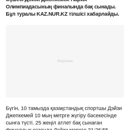
Олимпиадасының финалында бақ сынады.
Бұл туралы KAZ.NUR.KZ тілшісі хабарлайды.
Бүгін, 10 тамызда қазақстандық спортшы Дэйзи
Джепкемей 10 мың метрге жүгіру бәсекесінде
сынға түсті. 25 жеңіл атлет бақ сынаған
финалдық кезеңде Дэйзи мәреге 31:26:55