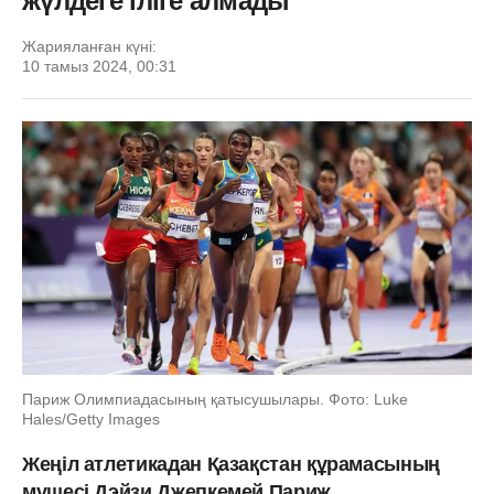
жүлдеге іліге алмады
Жарияланған күні:
10 тамыз 2024, 00:31
Париж Олимпиадасының қатысушылары. Фото: Luke
Hales/Getty Images
Жеңіл атлетикадан Қазақстан құрамасының
мүшесі Дэйзи Джепкемей Париж