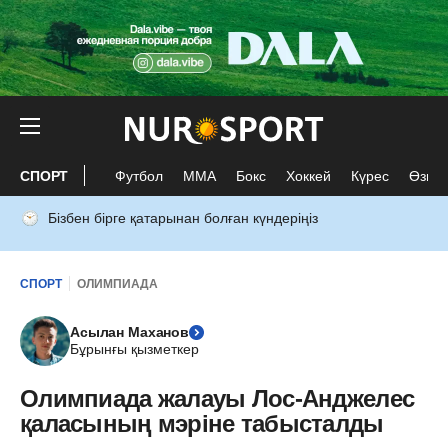
СПОРТ
Футбол
ММА
Бокс
Хоккей
Күрес
Өзге 
Бізбен бірге қатарынан болған күндеріңіз
СПОРТ
ОЛИМПИАДА
Асылан Маханов
Бұрынғы қызметкер
Олимпиада жалауы Лос-Анджелес
қаласының мэріне табысталды