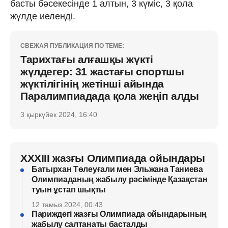
басты бәсекесінде 1 алтын, 3 күміс, 3 қола
жүлде иеленді.
СВЕЖАЯ ПУБЛИКАЦИЯ ПО ТЕМЕ:
Тарихтағы алғашқы жүкті
жүлдегер: 31 жастағы спортшы
жүктілігінің жетінші айында
Паралимпиадада қола жеңіп алды
3 қыркүйек 2024, 16:40
XXXIII жазғы Олимпиада ойындары
Батырхан Төлеуғали мен Эльжана Таниева
Олимпиаданың жабылу рәсімінде Қазақстан
туын ұстап шықты
12 тамыз 2024, 00:43
Париждегі жазғы Олимпиада ойындарының
жабылу салтанаты басталды