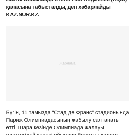
қаласына табысталды, деп хабарлайды
KAZ.NUR.KZ.
Бүгін, 11 тамызда "Стад де Франс" стадионында
Париж Олимпиадасының жабылу салтанаты
өтті. Шара кезінде Олимпиада жалауы
әдеттегідей келесі ойындар болатын қалаға