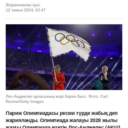
Жарияланған күні:
12 тамыз 2024, 02:47
Лос-Анджелес қаласының мэрі Карен Басс. Фото: Carl
Recine/Getty Images
Париж Олимпиадасы ресми түрде жабық деп
жарияланды. Олимпиада жалауы 2028 жылы
жазғы Олимпиада өтетін Лос-Анджелес (АҚШ)