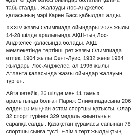
табысталды. Жалауды Лос-Анджелес
қаласының мэрі Карен Басс қабылдап алды.
XXXIV жазғы Олимпиада ойындары 2028 жылы
14-28 шілде аралығында АҚШ-тың Лос-
Анджелес қаласында болады. АҚШ
мемлекетінде төртінші рет жазғы Олимпиада
өтпек. 1904 жылы Сент-Луис, 1932 және 1984
жылдары Лос-Анджелес, ал 1996 жылы
Атланта қаласында жазғы ойындар жалауын
түрген.
Айта кетейік, 26 шілде мен 11 тамыз
аралығында болған Париж Олимпиадасына 206
елден 10 мыңнан астам спортшы қатысты. Олар
32 спорт түрінен 329 медаль жиынтығын
сарапқа салды. Қазақстан құрамасы сапынан 78
спортшы сынға түсті. Еліміз төрт жылдықтың