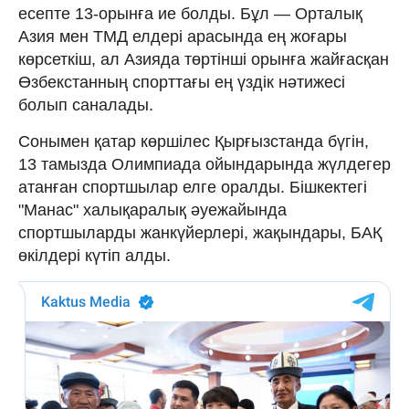
есепте 13-орынға ие болды. Бұл — Орталық
Азия мен ТМД елдері арасында ең жоғары
көрсеткіш, ал Азияда төртінші орынға жайғасқан
Өзбекстанның спорттағы ең үздік нәтижесі
болып саналады.
Сонымен қатар көршілес Қырғызстанда бүгін,
13 тамызда Олимпиада ойындарында жүлдегер
атанған спортшылар елге оралды. Бішкектегі
"Манас" халықаралық әуежайында
спортшыларды жанкүйерлері, жақындары, БАҚ
өкілдері күтіп алды.