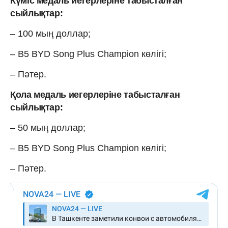
Күміс медаль иегерлеріне табысталған
сыйлықтар:
– 100 мың доллар;
– B5 BYD Song Plus Champion көлігі;
– Пәтер.
Қола медаль иегерлеріне табысталған
сыйлықтар:
– 50 мың доллар;
– B5 BYD Song Plus Champion көлігі;
– Пәтер.