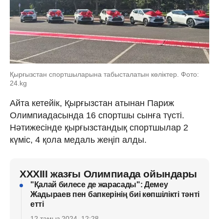
Қырғызстан спортшыларына табысталатын көліктер. Фото:
24.kg
Айта кетейік, Қырғызстан атынан Париж
Олимпиадасында 16 спортшы сынға түсті.
Нәтижесінде қырғызстандық спортшылар 2
күміс, 4 қола медаль жеңіп алды.
XXXIII жазғы Олимпиада ойындары
"Қалай билесе де жарасады": Демеу
Жадыраев пен бапкерінің биі көпшілікті тәнті
етті
12 тамыз 2024, 12:28