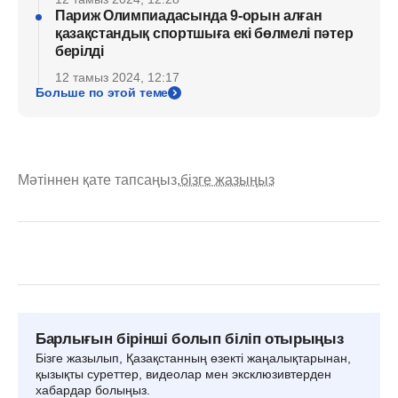
Париж Олимпиадасында 9-орын алған
қазақстандық спортшыға екі бөлмелі пәтер
берілді
12 тамыз 2024, 12:17
Больше по этой теме
Мәтіннен қате тапсаңыз,
бізге жазыңыз
Барлығын бірінші болып біліп отырыңыз
Бізге жазылып, Қазақстанның өзекті жаңалықтарынан,
қызықты суреттер, видеолар мен эксклюзивтерден
хабардар болыңыз.