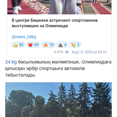
24.kg
басылымының мәліметінше, Олимпиадаға
қатысқан әрбір спортшыға автокөлік
табысталады.