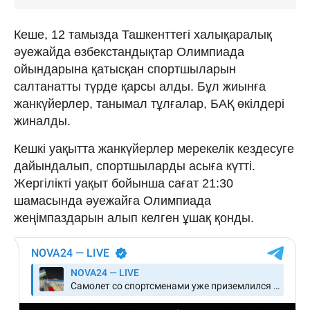
Кеше, 12 тамызда Ташкенттегі халықаралық
әуежайда өзбекстандықтар Олимпиада
ойындарына қатысқан спортшыларын
салтанатты түрде қарсы алды. Бұл жиынға
жанкүйерлер, танымал тұлғалар, БАҚ өкілдері
жиналды.
Кешкі уақытта жанкүйерлер мерекелік кездесуге
дайындалып, спортшыларды асыға күтті.
Жергілікті уақыт бойынша сағат 21:30
шамасында әуежайға Олимпиада
жеңімпаздарын алып келген ұшақ қонды.