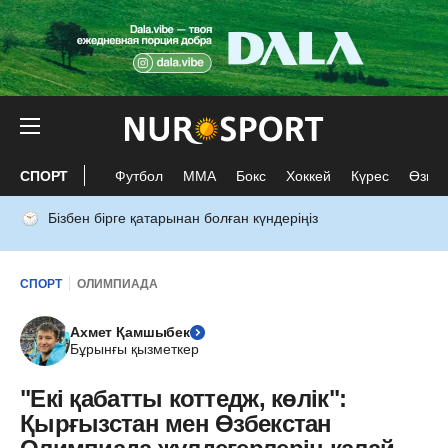
СПОРТ
Футбол
ММА
Бокс
Хоккей
Күрес
Өзге 
Бізбен бірге қатарынан болған күндеріңіз
СПОРТ
ОЛИМПИАДА
Ахмет Қамшыбек
Бұрынғы қызметкер
"Екі қабатты коттедж, көлік":
Қырғызстан мен Өзбекстан