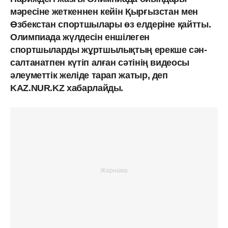
мәресіне жеткеннен кейін Қырғызстан мен
Өзбекстан спортшылары өз елдеріне қайтты.
Олимпиада жүлдесін еншілеген
спортшыларды жұртшылықтың ерекше сән-
салтанатпен күтіп алған сәтінің видеосы
әлеуметтік желіде тарап жатыр, деп
KAZ.NUR.KZ хабарлайды.