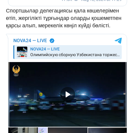
Спортшылар делегациясы қала көшелерімен
өтіп, жергілікті тұрғындар оларды қошеметпен
қарсы алып, мерекелік көңіл күйді бөлісті.