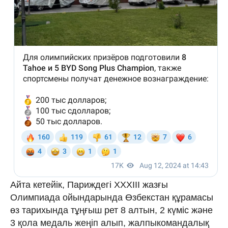
Айта кетейік, Париждегі ХХХІІІ жазғы
Олимпиада ойындарында Өзбекстан құрамасы
өз тарихында тұңғыш рет 8 алтын, 2 күміс және
3 қола медаль жеңіп алып, жалпыкомандалық