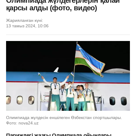
Олимпиада жүлдегерлерін қалай
қарсы алды (фото, видео)
Жарияланған күні:
13 тамыз 2024, 10:06
Олимпиада жүлдесін еншілеген Өзбекстан спортшылары.
Фото: nova24.uz
Париждегі жазғы Олимпиада ойындары