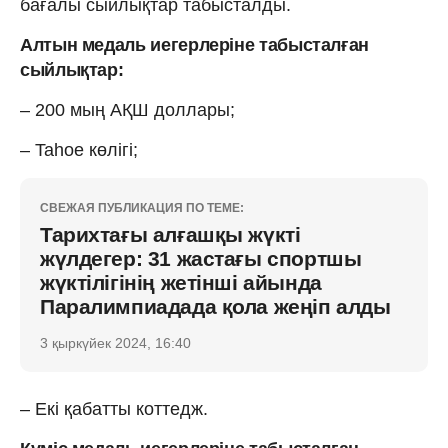
бағалы сыйлықтар табысталды.
Алтын медаль иегерлеріне табысталған
сыйлықтар:
– 200 мың АҚШ доллары;
– Tahoe көлігі;
СВЕЖАЯ ПУБЛИКАЦИЯ ПО ТЕМЕ:
Тарихтағы алғашқы жүкті
жүлдегер: 31 жастағы спортшы
жүктілігінің жетінші айында
Паралимпиадада қола жеңіп алды
3 қыркүйек 2024, 16:40
– Екі қабатты коттедж.