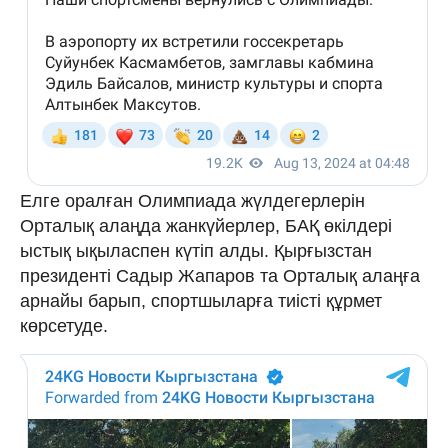
Елге оралған Олимпиада жүлдегерлерін
Орталық алаңда жанкүйерлер, БАҚ өкілдері
ыстық ықыласпен күтіп алды. Қырғызстан
президенті Садыр Жапаров та Орталық алаңға
арнайы барып, спортшыларға тиісті құрмет
көрсетуде.