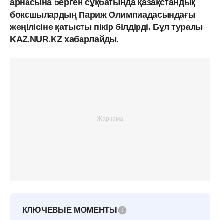
арнасына берген сұқбатында қазақстандық
боксшылардың Париж Олимпиадасындағы
жеңілісіне қатысты пікір білдірді. Бұл туралы
KAZ.NUR.KZ хабарлайды.
КЛЮЧЕВЫЕ МОМЕНТЫ