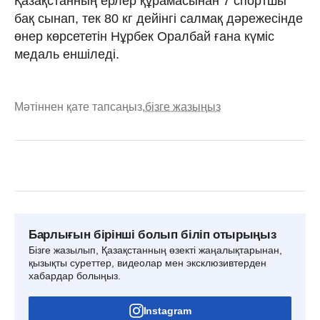
Қазақстанның ерлер құрамасынан 7 спортшы
бақ сынап, тек 80 кг дейінгі салмақ дәрежесінде
өнер көрсететін Нұрбек Оралбай ғана күміс
медаль еншіледі.
Мәтіннен қате тапсаңыз,
бізге жазыңыз
Барлығын бірінші болып біліп отырыңыз
Бізге жазылып, Қазақстанның өзекті жаңалықтарынан,
қызықты суреттер, видеолар мен эксклюзивтерден
хабардар болыңыз.
Instagram