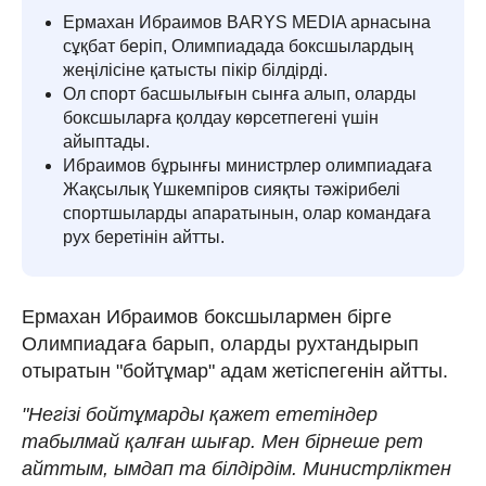
Ермахан Ибраимов BARYS MEDIA арнасына
сұқбат беріп, Олимпиадада боксшылардың
жеңілісіне қатысты пікір білдірді.
Ол спорт басшылығын сынға алып, оларды
боксшыларға қолдау көрсетпегені үшін
айыптады.
Ибраимов бұрынғы министрлер олимпиадаға
Жақсылық Үшкемпіров сияқты тәжірибелі
спортшыларды апаратынын, олар командаға
рух беретінін айтты.
Ермахан Ибраимов боксшылармен бірге
Олимпиадаға барып, оларды рухтандырып
отыратын "бойтұмар" адам жетіспегенін айтты.
"Негізі бойтұмарды қажет ететіндер
табылмай қалған шығар. Мен бірнеше рет
айттым, ымдап та білдірдім. Министрліктен