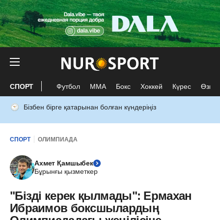
СПОРТ
Футбол
ММА
Бокс
Хоккей
Күрес
Өзге 
Бізбен бірге қатарынан болған күндеріңіз
СПОРТ
ОЛИМПИАДА
Ахмет Қамшыбек
Бұрынғы қызметкер
"Бізді керек қылмады": Ермахан
Ибраимов боксшылардың