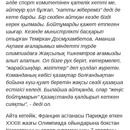
әлде спорт комитетінен қателік кетті ме,
әйтеуір қол бұлғап, "хатты жібереміз" деді де
кете барды. Бір сөзбен айтқан кезде бізді
керек қылмады. Бойтұмарды қажет етпеген
шығар. Кезінде министрлікті басқарып
отырған Темірхан Досмұхамбетов, Аманша
Ақпаев ағаларымыз міндетті түрде
олимпиадаға Жақсылық Үшкемпіров ағамызды
алып алатын. Ол бізге рух беріп, көтермелеп,
"жарайсыңдар, жігіттер" деп қолдап жүретін.
Команданың көбісі қазақтар болғандықтан
бойына күш-қуат беретін жақсы сөзді қазақша
естігісі келеді. Былайша айтқанда, олар "жеңіс
бойтұмарын" Қазақстанда қалдырып кеткен
сияқты", - деді ол.
Айта кетейік, Франция астанасы Парижде өткен
ХХХІІІ жазғы Олимпиада ойындарына бокстан