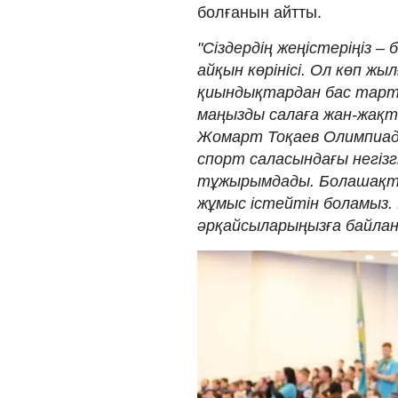
болғанын айтты.
"Сіздердің жеңістеріңіз –
айқын көрінісі. Ол көп жыл
қиындықтардан бас тартп
маңызды салаға жан-жақты
Жомарт Тоқаев Олимпиад
спорт саласындағы негіз
тұжырымдады. Болашақта 
жұмыс істейтін боламыз.
әрқайсыларыңызға байлан