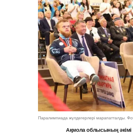
Паралимпиада жүлдегерлері марапатталды. Фот
Ақмола облысының әкімі