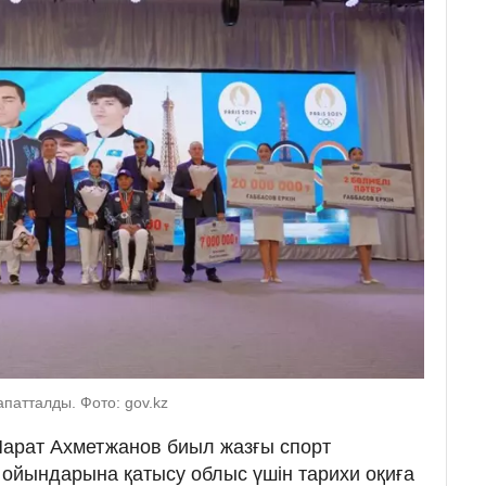
патталды. Фото: gov.kz
Марат Ахметжанов биыл жазғы спорт
ойындарына қатысу облыс үшін тарихи оқиға