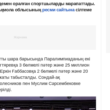
емен оралған спортшыларды марапаттады.
 Ақмола облысының
ресми сайтына
сілтеме
атты шара барысында Паралимпиаданың екі
гтяревқа 3 бөлмелі пәтер және 25 миллион
і Еркін Ғаббасовқа 2 бөлмелі пәтер және 20
каты табысталды. Сондай-ақ
олесников пен Муслим Сәрсембековке
рілді.