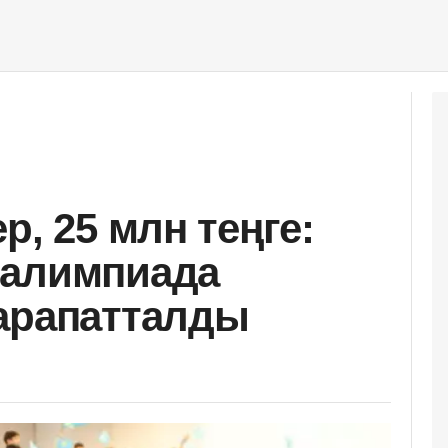
р, 25 млн теңге:
ралимпиада
арапатталды