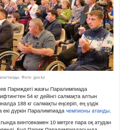
патталды. Фото: gov.kz
ярев Париждегі жазғы Паралимпиада
фтингтен 54 кг дейінгі салмақта алтын
алда 188 кг салмақты еңсеріп, ең үздік
а екі дүркін Паралимпиада
чемпионы атанды.
атында винтовкамен 10 метрге пара оқ атудан
 иеленді. Бұл Париж Паралимпиадасында