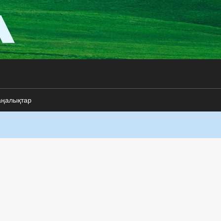
аңалықтар