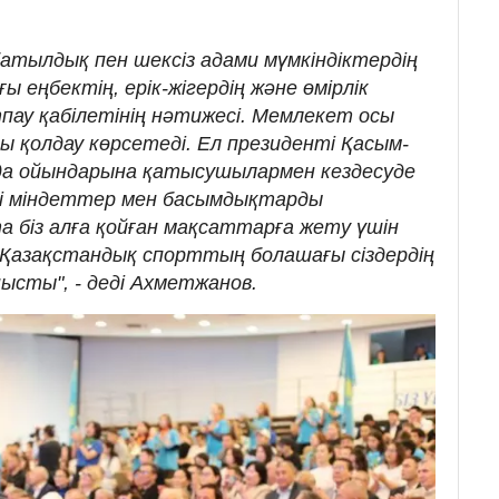
 батылдық пен шексіз адами мүмкіндіктердің
ғы еңбектің, ерік-жігердің және өмірлік
ау қабілетінің нәтижесі. Мемлекет осы
 қолдау көрсетеді. Ел президенті Қасым-
а ойындарына қатысушылармен кездесуде
гі міндеттер мен басымдықтарды
біз алға қойған мақсаттарға жету үшін
 Қазақстандық спорттың болашағы сіздердің
ысты", - деді Ахметжанов.