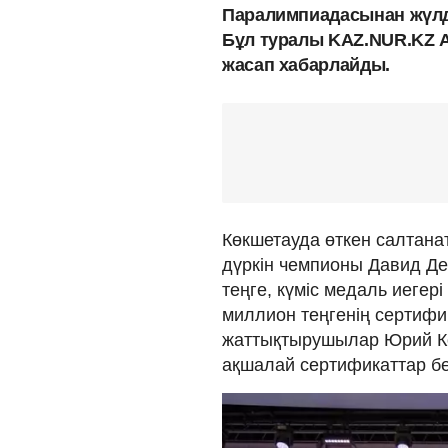
Паралимпиадасынан жүлд
Бұл туралы KAZ.NUR.KZ
жасап хабарлайды.
Көкшетауда өткен салтан
дүркін чемпионы Давид Де
теңге, күміс медаль иегер
миллион теңгенің сертифи
жаттықтырушылар Юрий К
ақшалай сертификаттар бе