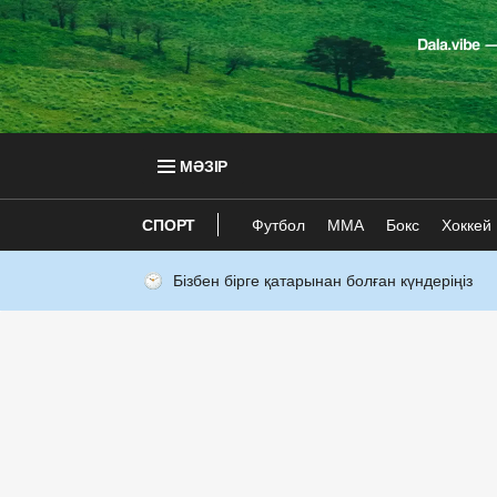
МӘЗІР
СПОРТ
Футбол
ММА
Бокс
Хоккей
Бізбен бірге қатарынан болған күндеріңіз