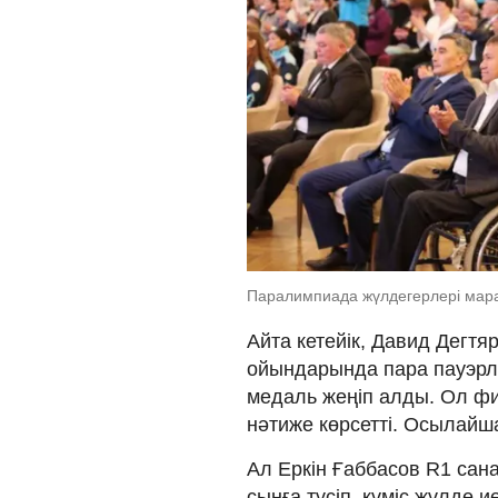
Паралимпиада жүлдегерлері мара
Айта кетейік, Давид Дегт
ойындарында пара пауэрли
медаль жеңіп алды. Ол фин
нәтиже көрсетті. Осылайш
Ал Еркін Ғаббасов R1 сан
сынға түсіп, күміс жүлде