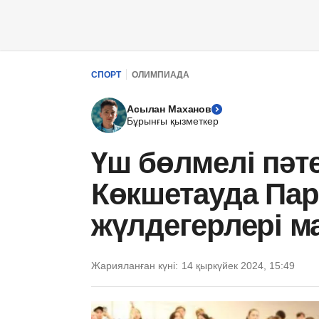
СПОРТ
ОЛИМПИАДА
Асылан Маханов
Бұрынғы қызметкер
Үш бөлмелі пәте
Көкшетауда Па
жүлдегерлері м
Жарияланған күні:
14 қыркүйек 2024, 15:49