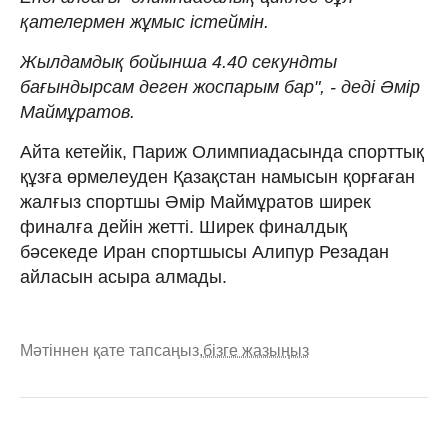
қателермен жұмыс істеймін.
Жылдамдық бойынша 4.40 секундты
бағындырсам деген жоспарым бар", - деді Әмір
Маймұратов.
Айта кетейік, Париж Олимпиадасында спорттық
құзға өрмелеуден Қазақстан намысын қорғаған
жалғыз спортшы Әмір Маймұратов ширек
финалға дейін жетті. Ширек финалдық
бәсекеде Иран спортшысы Алипур Резадан
айласын асыра алмады.
Мәтіннен қате тапсаңыз,
бізге жазыңыз