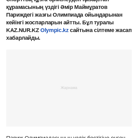
құрамасының үздігі Әмір Маймұратов
Париждегі жазғы Олимпиада ойындарынан
кейінгі жоспарларын айтты. Бұл туралы
KAZ.NUR.KZ
Olympic.kz
сайтына сілтеме жасап
хабарлайды.
Париж Олимпиадасының үздік бестігіне енген