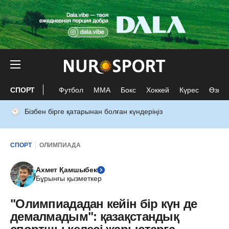
СПОРТ
Футбол
ММА
Бокс
Хоккей
Күрес
Өзге 
Бізбен бірге қатарынан болған күндеріңіз
СПОРТ
ОЛИМПИАДА
Ахмет Қамшыбек
Бұрынғы қызметкер
"Олимпиададан кейін бір күн де
демалмадым": қазақстандық