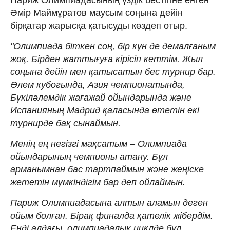
Әмір Маймұратов маусым соңына дейін
бірқатар жарысқа қатысуды көздеп отыр.
"Олимпиада біткен соң, бір күн де демалғаным
жоқ. Бірден жаттығуға кірісіп кеттім. Жыл
соңына дейін мен қатысатын бес турнир бар.
Әлем кубогында, Азия чемпионатында,
Бүкіләлемдік жағажай ойындарында және
Испанияның Мадрид қаласында өтетін екі
турнирде бақ сынаймын.
Менің ең негізгі мақсатым – Олимпиада
ойындарының чемпионы атану. Бұл
арманымнан бас тартпаймын және жеңіске
жететін мүмкіндігім бар деп ойлаймын.
Париж Олимпиадасына алтын аламын деген
ойым болған. Бірақ финалда қателік жібердім.
Енді алдағы олимпиадалық циклде бұл