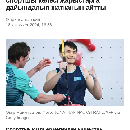
спортшы келесі жарыстарға
дайындалып жатқанын айтты
Жарияланған күні:
18 қыркүйек 2024, 16:36
Әмір Маймұратов. Фото: JONATHAN NACKSTRAND/AFP via
Getty Images
Спорттық құзға өрмелеуден Қазақстан