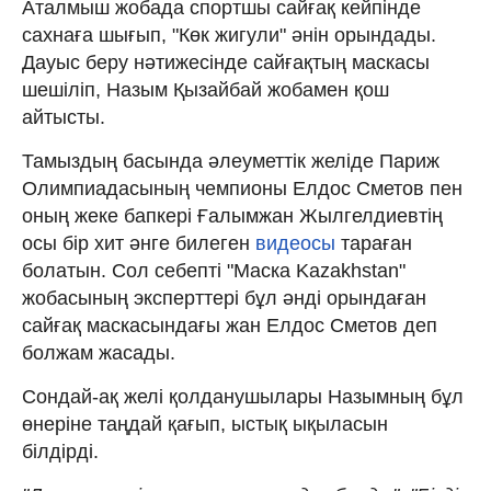
Аталмыш жобада спортшы сайғақ кейпінде
сахнаға шығып, "Көк жигули" әнін орындады.
Дауыс беру нәтижесінде сайғақтың маскасы
шешіліп, Назым Қызайбай жобамен қош
айтысты.
Тамыздың басында әлеуметтік желіде Париж
Олимпиадасының чемпионы Елдос Сметов пен
оның жеке бапкері Ғалымжан Жылгелдиевтің
осы бір хит әнге билеген
видеосы
тараған
болатын. Сол себепті "Маска Kazakhstan"
жобасының эксперттері бұл әнді орындаған
сайғақ маскасындағы жан Елдос Сметов деп
болжам жасады.
Сондай-ақ желі қолданушылары Назымның бұл
өнеріне таңдай қағып, ыстық ықыласын
білдірді.