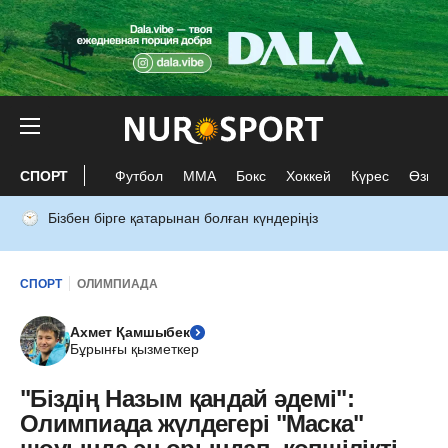
СПОРТ
Футбол
ММА
Бокс
Хоккей
Күрес
Өзге 
Бізбен бірге қатарынан болған күндеріңіз
СПОРТ
ОЛИМПИАДА
Ахмет Қамшыбек
Бұрынғы қызметкер
"Біздің Назым қандай әдемі":
Олимпиада жүлдегері "Маска"