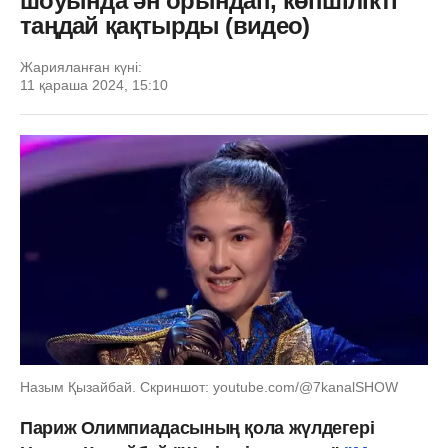
шоуында ән орындап, көпшілікті
таңдай қақтырды (видео)
Жарияланған күні:
11 қараша 2024, 15:10
Назым Қызайбай. Скриншот: youtube.com/@7kanalSHOW
Париж Олимпиадасының қола жүлдегері