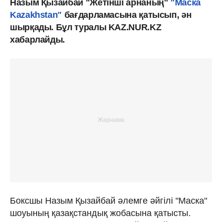
Назым Қызайбай "Жетінші арнаның"
"Маска
Kazakhstan"
бағдарламасына қатысып, ән
шырқады. Бұл туралы KAZ.NUR.KZ
хабарлайды.
Боксшы Назым Қызайбай әлемге әйгілі "Маска"
шоуының қазақстандық жобасына қатысты.