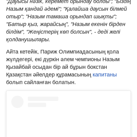
"Дауысы нәзік, керемет орындау болды"; "Біздің
Назым қандай әдемі"; "Қалайша даусын білмей
отыр"; "Назым тамаша орындап шықты";
"Батыр қыз, жарайсың", "Назым екенін бірден
білдім", "Жеңістерің көп болсын", - деді желі
қолданушылары.
Айта кетейік, Париж Олимпиадасының қола
жүлдегері, екі дүркін әлем чемпионы Назым
Қызайбай осыдан бір ай бұрын бокстан
Қазақстан әйелдер құрамасының
капитаны
болып сайланған болатын.