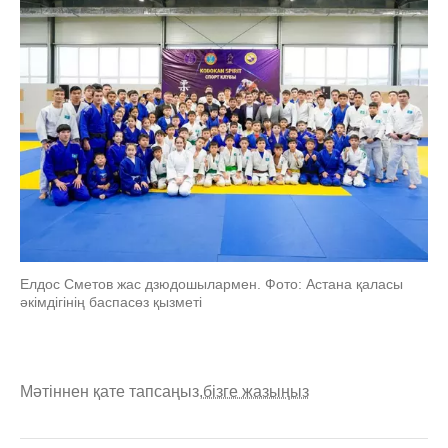
Елдос Сметов жас дзюдошылармен. Фото: Астана қаласы
әкімдігінің баспасөз қызметі
Мәтіннен қате тапсаңыз,
бізге жазыңыз