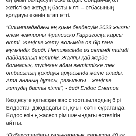
жетістікке жетудің басты кілті – отбасының
қолдауы екенін атап өтті.
"Олимпиададағы ең қиын белдесуім 2023 жылғы
әлем чемпионы Франсиско Гарригосқа қарсы
өтті. Жеңіске жету жолымда ол бір ғана
мүмкіндік берді. Нәтижесінде өз сәтімді тиімді
пайдаланып кеттім. Жалпы қай жерде
болмасын, түсінген адам жетістікке тек
отбасының қолдауы арқасында жете алады.
Ата-ананың дұғасы, разылығы – жеңіске
жетудің басты кілті", - деді Елдос Сметов.
Кездесуге қатысқан жас спортшылардың бірі
Елдостан дзюдодағы ең қиын сәтін сұрағанда,
Елдос өзінің жасөспірім шағындағы естелігін
айтты.
"Өзбекстандағы халықаралық жарыста 40 кг