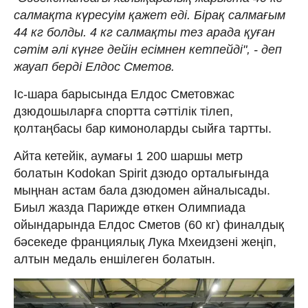
салмақта күресуім қажет еді. Бірақ салмағым
44 кг болды. 4 кг салмақты тез арада қуған
сәтім әлі күнге дейін есімнен кетпейді", - деп
жауап берді Елдос Сметов.
Іс-шара барысында Елдос Сметовжас
дзюдошыларға спортта сәттілік тілеп,
қолтаңбасы бар кимоноларды сыйға тартты.
Айта кетейік, аумағы 1 200 шаршы метр
болатын Kodokan Spirit дзюдо орталығында
мыңнан астам бала дзюдомен айналысады.
Биыл жазда Парижде өткен Олимпиада
ойындарында Елдос Сметов (60 кг) финалдық
бәсекеде франциялық Лука Мхеидзені жеңіп,
алтын медаль еншілеген болатын.