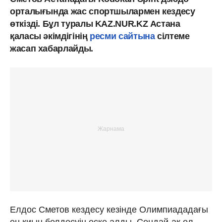
орталығында жас спортшылармен кездесу
өткізді. Бұл туралы KAZ.NUR.KZ Астана
қаласы әкімдігінің
ресми сайтына
сілтеме
жасап хабарлайды.
Елдос Сметов кездесу кезінде Олимпиададағы
ең қиын белдесуін еске алды. Сондай-ақ ол