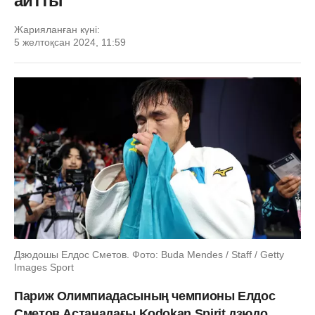
айтты
Жарияланған күні:
5 желтоқсан 2024, 11:59
Дзюдошы Елдос Сметов. Фото: Buda Mendes / Staff / Getty
Images Sport
Париж Олимпиадасының чемпионы Елдос
Сметов Астанадағы Kodokan Spirit дзюдо