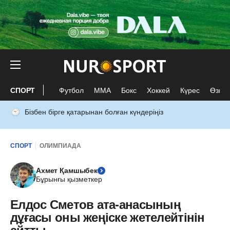
СПОРТ
Футбол
ММА
Бокс
Хоккей
Күрес
Өзге 
Бізбен бірге қатарынан болған күндеріңіз
СПОРТ
ОЛИМПИАДА
Ахмет Қамшыбек
Бұрынғы қызметкер
Елдос Сметов ата-анасының
дұғасы оны жеңіске жетелейтінін