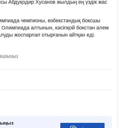
сы Абдуқодир Хусанов жылдың ең үздік жас
Олимпиада чемпионы, өзбекстандық боксшы
 Олимпиада алтынын, кәсіпқой бокстан әлем
алуды жоспарлап отырғанын айтқан еді.
 жазыңыз
рыңыз