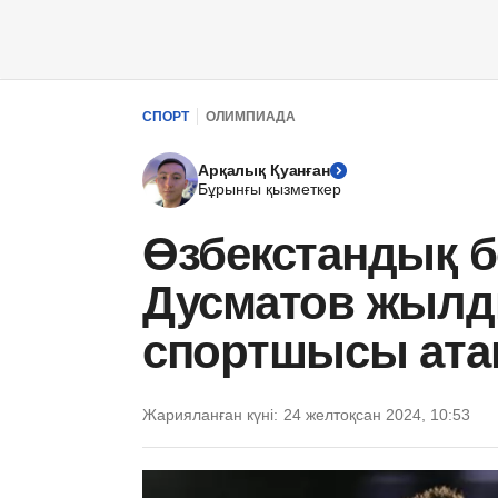
СПОРТ
ОЛИМПИАДА
Арқалық Қуанған
Бұрынғы қызметкер
Өзбекстандық 
Дусматов жылды
спортшысы ат
Жарияланған күні:
24 желтоқсан 2024, 10:53