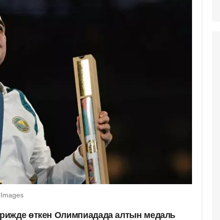
 Images
рижде өткен Олимпиадада алтын медаль