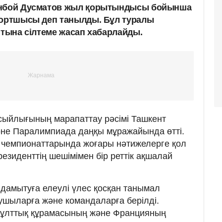
анбой Дусматов жыл қорытындысы бойынша
портшысы деп танылды. Бұл туралы
тына сілтеме жасап хабарлайды.
сыйлығының марапаттау рәсімі Ташкент
не Паралимпиада даңқы мұражайында өтті.
 чемпионаттарында жоғары нәтижелерге қол
езиденттің шешімімен бір реттік ақшалай
дамытуға елеулі үлес қосқан танымал
ушыларға және командаларға берілді.
 ұлттық құрамасының және Францияның