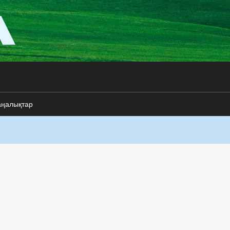
аңалықтар