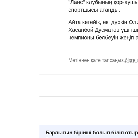
"Ланс" клубының қорғаушы
спортшысы атанды.
Айта кетейік, екі дүркін 
Хасанбой Дусматов үшінші
чемпионы белбеуін жеңіп 
Мәтіннен қате тапсаңыз,
бізге
Барлығын бірінші болып біліп оты