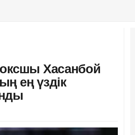
боксшы Хасанбой
ң ең үздік
анды