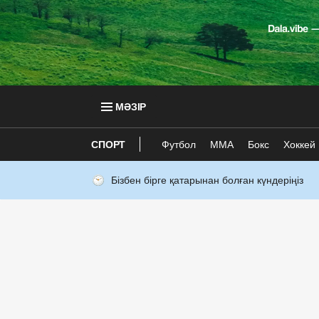
МӘЗІР
СПОРТ
Футбол
ММА
Бокс
Хоккей
Бізбен бірге қатарынан болған күндеріңіз