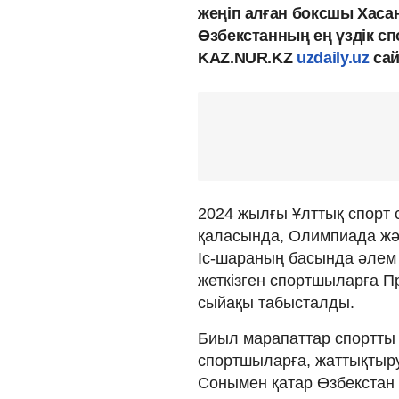
жеңіп алған боксшы Хас
Өзбекстанның ең үздік с
KAZ.NUR.KZ
uzdaily.uz
сай
2024 жылғы Ұлттық спорт 
қаласында, Олимпиада жә
Іс-шараның басында әлем
жеткізген спортшыларға Пр
сыйақы табысталды.
Биыл марапаттар спортты 
спортшыларға, жаттықтыр
Сонымен қатар Өзбекстан