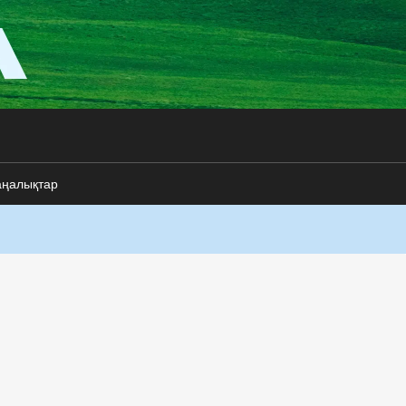
аңалықтар