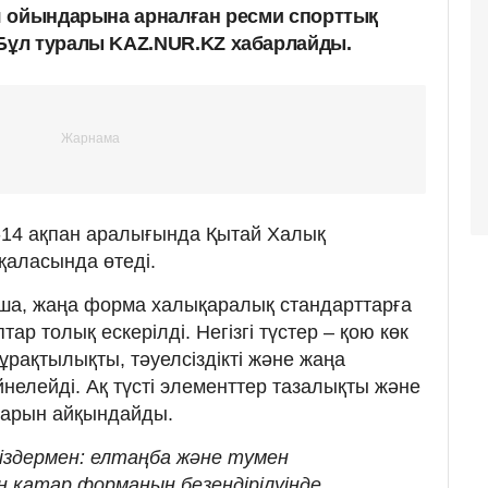
я ойындарына арналған ресми спорттық
ұл туралы KAZ.NUR.KZ хабарлайды.
-14 ақпан аралығында Қытай Халық
қаласында өтеді.
ша, жаңа форма халықаралық стандарттарға
тар толық ескерілді. Негізгі түстер – қою көк
тұрақтылықты, тәуелсіздікті және жаңа
нелейді. Ақ түсті элементтер тазалықты және
ттарын айқындайды.
іздермен: елтаңба және тумен
 қатар форманың безендірілуінде