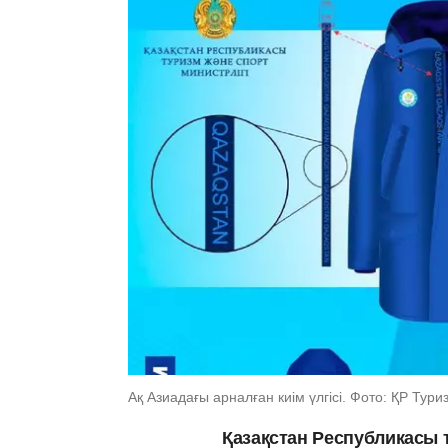
Ақ Азиадағы арналған киім үлгісі. Фото: ҚР Тури
Қазақстан Республикасы т