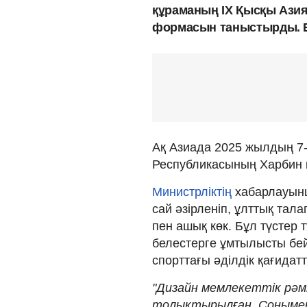
құраманың IX Қысқы Ази
формасын таныстырды. Б
Ақ Азиада 2025 жылдың 7
Республикасының Харбин 
Министрліктің
хабарлауын
сай әзірленіп, ұлттық талап
пен ашық көк. Бұл түстер 
белестерге ұмтылысты бей
спорттағы әділдік қағида
"Дизайн мемлекеттік рәм
толықтырылған. Сонымен