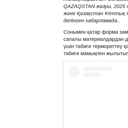
QAZAQSTAN жазуы, 2025 
және Қазақстан Ұлттық О
делінген хабарламада..
Сонымен қатар форма зам
сапалы материалдардан 
үшін табиғи термореттеу 
табиғи мамықпен жылытып,