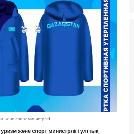
зм және спорт министрлігі
уризм және спорт министрлігі ұлттық