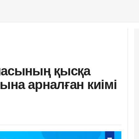
масының қысқа
ына арналған киімі
ы