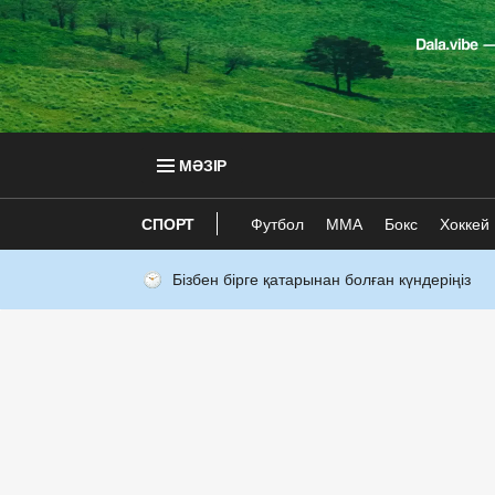
МӘЗІР
СПОРТ
Футбол
ММА
Бокс
Хоккей
Бізбен бірге қатарынан болған күндеріңіз