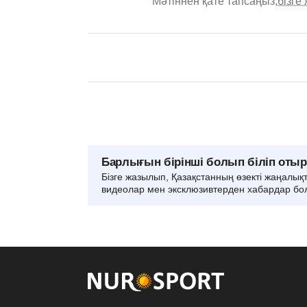
Мәтіннен қате тапсаңыз,
бізге
Барлығын бірінші болып біліп оты
Бізге жазылып, Қазақстанның өзекті жаңалық
видеолар мен эксклюзивтерден хабардар бо