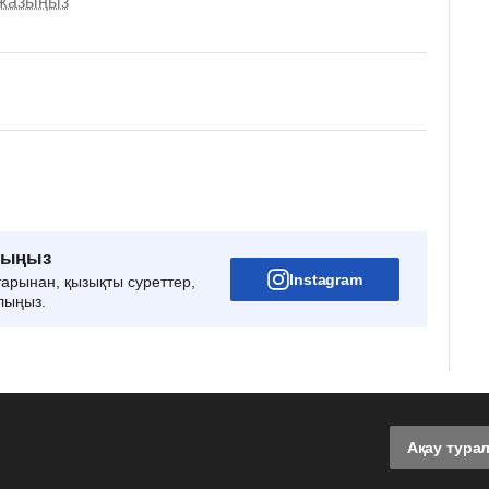
 жазыңыз
рыңыз
Instagram
тарынан, қызықты суреттер,
лыңыз.
Ақау тура