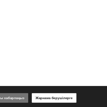
лы хабарлаңыз
Жарнама берушілерге