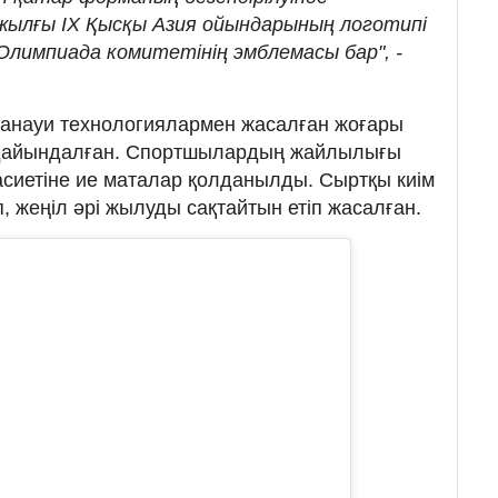
жылғы IX Қысқы Азия ойындарының логотипі
лимпиада комитетінің эмблемасы бар", -
анауи технологиялармен жасалған жоғары
дайындалған. Спортшылардың жайлылығы
қасиетіне ие маталар қолданылды. Сыртқы киім
 жеңіл әрі жылуды сақтайтын етіп жасалған.