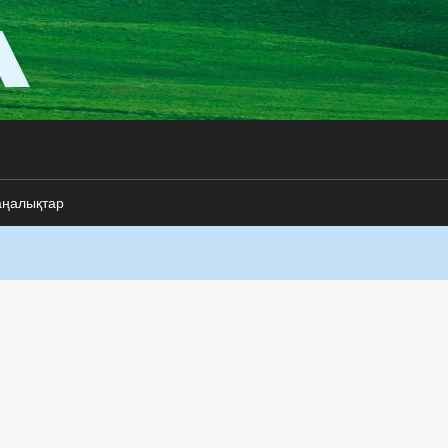
аңалықтар