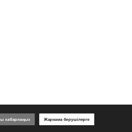
лы хабарлаңыз
Жарнама берушілерге