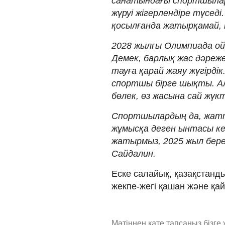
санатындағы спортшылар
жүруі жігерлендіре түсед
қосылғанда жатырқамай, т
2028 жылғы Олимпиада о
Демек, барлық жас дәрежес
тауға қарай жаяу жүгірді
спортшы бірге шықты. Ал
бөлек, өз жасына сай жүк
Спортшылардың да, жатт
жұмысқа деген ынтасы к
жатырмыз, 2025 жыл берек
Сайдалин.
Еске салайық, қазақстанды
жекпе-жегі қашан және қай
Мәтіннен қате тапсаңыз,
бізге