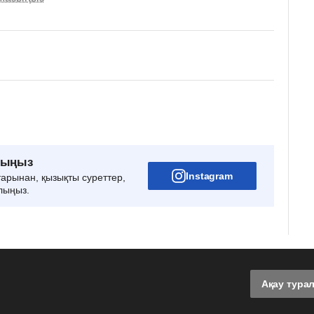
рыңыз
Instagram
тарынан, қызықты суреттер,
лыңыз.
Ақау тура