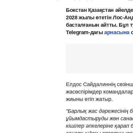
Бокстан Қазақстан әйелд
2028 жылы өтетін Лос-А
басталғанын айтты. Бұл
Telegram-дағы
арнасына
с
Елдос Сайдалиннің сөзінш
жасөспірімдер командала
жиыны өтіп жатыр.
"Барлық жас дәрежесінің 
ұйымдастыруды жөн сана
кішілер әпкелеріне қарап 