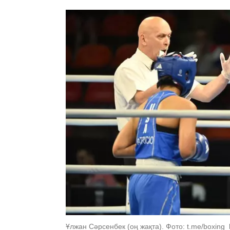
Ұлжан Сәрсенбек (оң жақта). Фото: t.me/boxing