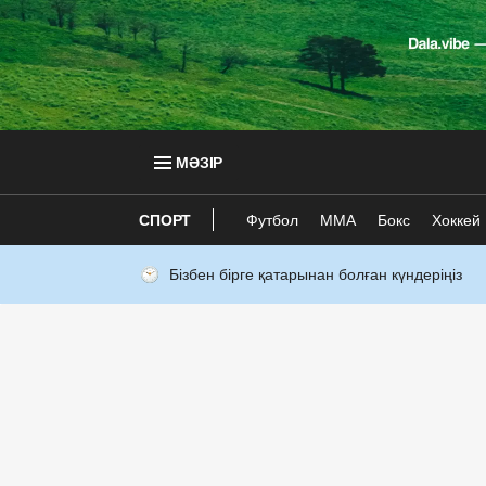
МӘЗІР
СПОРТ
Футбол
ММА
Бокс
Хоккей
Бізбен бірге қатарынан болған күндеріңіз