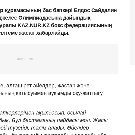
ер құрамасының бас бапкері Елдос Сайдалин
нджелес Олимпиадасына дайындық
 туралы KAZ.NUR.KZ бокс федерациясының
ілтеме жасап хабарлайды.
е, алғаш рет әйелдер, жастар және
рының қатысуымен ауқымды оқу-жаттығу
бапкерлерімен ақылдасып, осылай
дық. Бұл бастаманың пайдасы мол. Жасы
бой түзейді, тәлім алады. Әйелдер