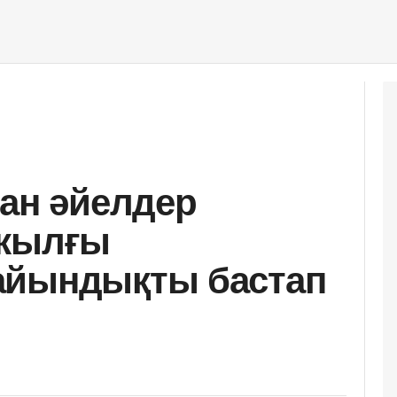
тан әйелдер
 жылғы
айындықты бастап