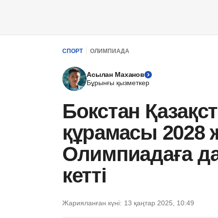
СПОРТ
ОЛИМПИАДА
Асылан Маханов
Бұрынғы қызметкер
Бокстан Қазақс
құрамасы 2028
Олимпиадаға д
кетті
Жарияланған күні:
13 қаңтар 2025, 10:49