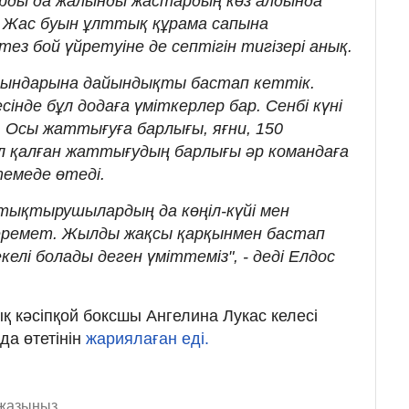
ды да жалынды жастардың көз алдында
і. Жас буын ұлттық құрама сапына
ез бой үйретуіне де септігін тигізері анық.
йындарына дайындықты бастап кеттік.
інде бұл додаға үміткерлер бар. Сенбі күні
к. Осы жаттығуға барлығы, яғни, 150
 қалған жаттығудың барлығы әр командаға
темеде өтеді.
ықтырушылардың да көңіл-күйі мен
еремет. Жылды жақсы қарқынмен бастап
елі болады деген үміттеміз", - деді Елдос
қ кәсіпқой боксшы Ангелина Лукас келесі
да өтетінін
жариялаған еді.
 жазыңыз