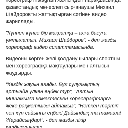
қазақстандық мәнерлеп сырғанаушы Михаил
Шайдоровты жаттықтырған сәтінен видео
жариялады.
"Күннен күнге бір мақсатқа – алға басуға
ұмтылатын, Михаил Шайдоров", - деп жазды
хореограф видео сипаттамасында.
Видеоны көрген желі қолданушылары спортшы
мен хореографқа мақтаулары мен алғысын
жаудырды.
"Көздің жауын алады. Бұл сұлулықтың
артында үлкен еңбек тұр", "Алтын
Мишамызға көмектескен хореографтарға
жеке рақметімізді айтамыз", "Неткен тәртіп
пен күн сайынғы еңбек! Дайындық та тамаша!
Жарайсыңдар!", - деп жазды пікір
қалдырушылар.