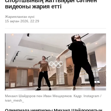
спортшының жаттыққан сәтінен
видеоны жария етті
Жарияланған күні:
15 ақпан 2026, 22:29
Михаил Шайдоров пен Иван Мещеряков. Кадр: Instagram /
ivan_mesh_
Олимпиада чемпионы Михаил Шайдоровтың