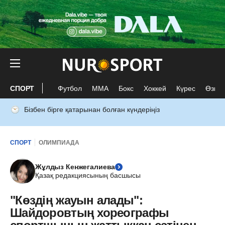
СПОРТ
Футбол
ММА
Бокс
Хоккей
Күрес
Өзге 
Бізбен бірге қатарынан болған күндеріңіз
СПОРТ
ОЛИМПИАДА
Жұлдыз Кенжегалиева
Қазақ редакциясының басшысы
"Көздің жауын алады":
Шайдоровтың хореографы