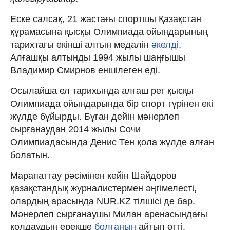
Еске салсақ, 21 жастағы спортшы Қазақстан
құрамасына қысқы Олимпиада ойындарының
тарихтағы екінші алтын медалін
әкелді
.
Алғашқы алтынды 1994 жылы шаңғышы
Владимир Смирнов еншілеген еді.
Осылайша ел тарихында алғаш рет қысқы
Олимпиада ойындарында бір спорт түрінен екі
жүлде бұйырды. Бұған дейін мәнерлеп
сырғанаудан 2014 жылы Сочи
Олимпиадасында Денис Тен қола жүлде алған
болатын.
Марапаттау рәсімінен кейін Шайдоров
қазақстандық журналистермен әңгімелесті,
олардың арасында NUR.KZ тілшісі де бар.
Мәнерлеп сырғанаушы Милан аренасындағы
қолдаудың ерекше
болғанын
айтып өтті.