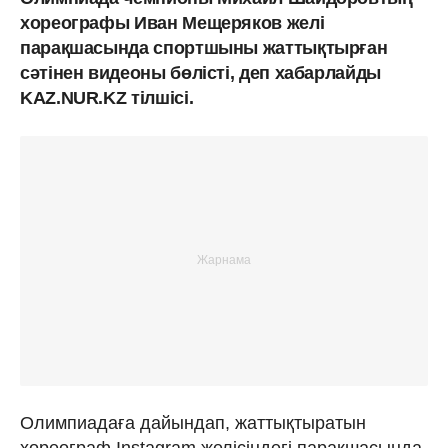
хореографы Иван Мещеряков желі
парақшасында спортшыны жаттықтырған
сәтінен видеоны бөлісті, деп хабарлайды
KAZ.NUR.KZ тілшісі.
Олимпиадаға дайындап, жаттықтыратын
хореограф Instagram желісіндегі парақшасында