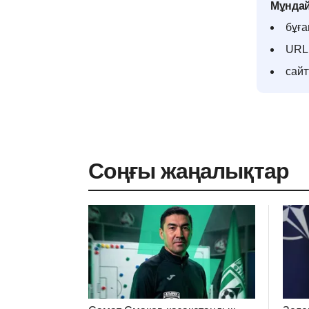
Мұндай
бұға
URL 
сай
Соңғы жаңалықтар