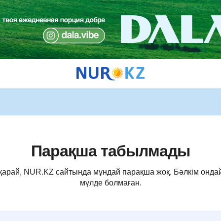
Парақша табылмады
 қарай, NUR.KZ сайтында мұндай парақша жоқ. Бәлкім онда
мүлде болмаған.