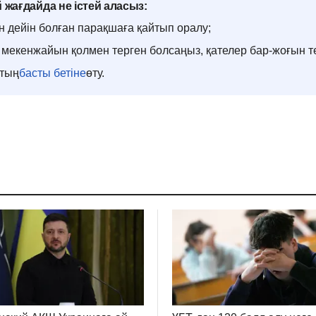
 жағдайда не істей аласыз:
н дейін болған парақшаға қайтып оралу;
мекенжайын қолмен терген болсаңыз, қателер бар-жоғын т
ттың
басты бетіне
өту.