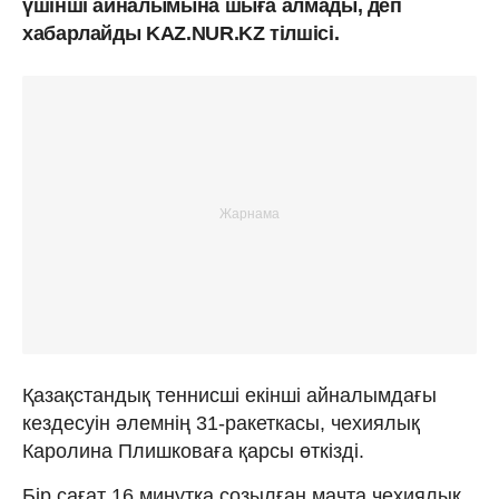
үшінші айналымына шыға алмады, деп
хабарлайды KAZ.NUR.KZ тілшісі.
Қазақстандық теннисші екінші айналымдағы
кездесуін әлемнің 31-ракеткасы, чехиялық
Каролина Плишковаға қарсы өткізді.
Бір сағат 16 минутқа созылған мачта чехиялық