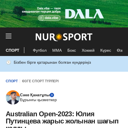
СПОРТ
Футбол
ММА
Бокс
Хоккей
Күрес
Өзге 
Бізбен бірге қатарынан болған күндеріңіз
СПОРТ
ӨЗГЕ СПОРТ ТҮРЛЕРІ
Сәке Қанатұлы
Бұрынғы қызметкер
Australian Open-2023: Юлия
Путинцева жарыс жолынан шағып