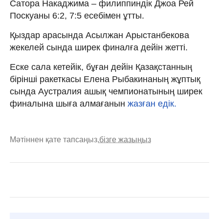
Сатора Накаджима – филиппиндік Джоа Рей
Поскуаны 6:2, 7:5 есебімен ұтты.
Қыздар арасында Асылжан Арыстанбекова
жекелей сында ширек финалға дейін жетті.
Еске сала кетейік, бұған дейін Қазақстанның
бірінші ракеткасы Елена Рыбакинаның жұптық
сында Аустралия ашық чемпионатының ширек
финалына шыға алмағанын
жазған едік.
Мәтіннен қате тапсаңыз,
бізге жазыңыз