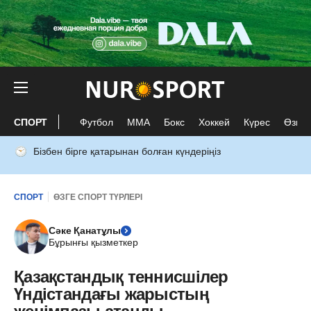
СПОРТ
Футбол
ММА
Бокс
Хоккей
Күрес
Өзге 
Бізбен бірге қатарынан болған күндеріңіз
СПОРТ
ӨЗГЕ СПОРТ ТҮРЛЕРІ
Сәке Қанатұлы
Бұрынғы қызметкер
Қазақстандық теннисшілер
Үндістандағы жарыстың