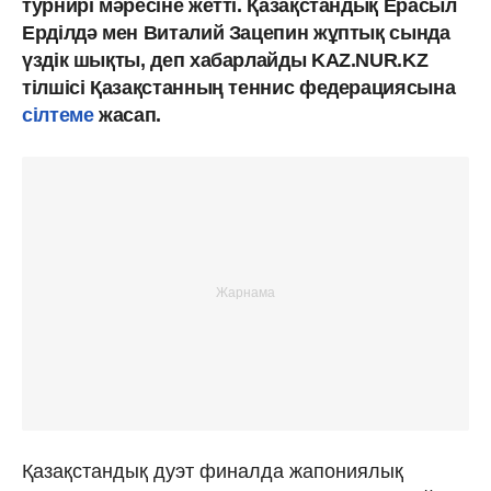
турнирі мәресіне жетті. Қазақстандық Ерасыл
Ерділдә мен Виталий Зацепин жұптық сында
үздік шықты, деп хабарлайды KAZ.NUR.KZ
тілшісі Қазақстанның теннис федерациясына
сілтеме
жасап.
Қазақстандық дуэт финалда жапониялық