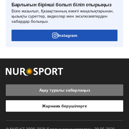
Барлығын бірінші болып біліп отырыңыз
Бізге жазылып, Қазақстанның өзекті жаңалықтарынан,
қызықты суреттер, видеолар мен эксклюзивтерден
хабардар болыңыз.
Instagram
Ақау туралы хабарлаңыз
Жарнама берушілерге
® NUR.KZ 2009-2026 Барлық құқық қорғалған. 29.05.2026