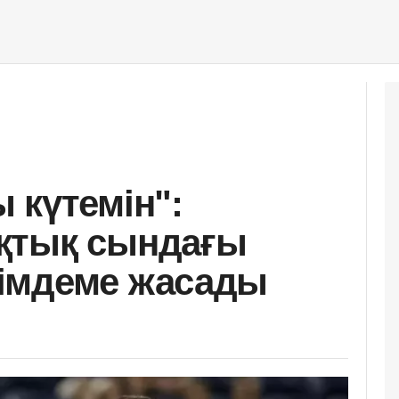
 күтемін":
қтық сындағы
імдеме жасады