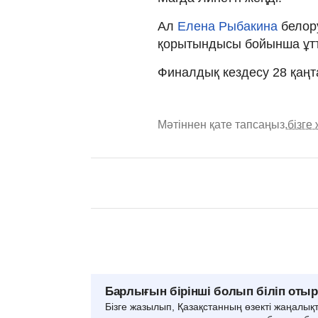
Ал
Елена Рыбакина
белору
қорытындысы бойынша ұт
Финалдық кездесу 28 қаңта
Мәтіннен қате тапсаңыз,
бізге
Барлығын бірінші болып біліп оты
Бізге жазылып, Қазақстанның өзекті жаңалық