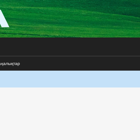
аңалықтар