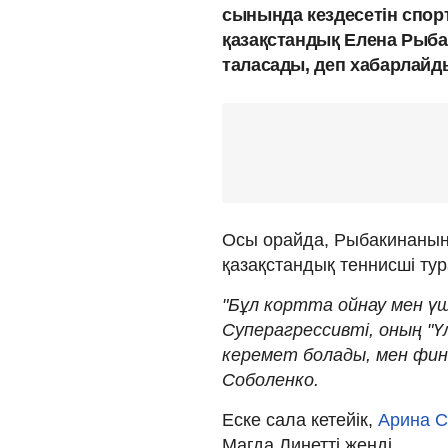
сынында кездесетін спо
қазақстандық Елена Рыб
таласады, деп хабарлайд
Осы орайда, Рыбакинаны
қазақстандық теннисші тур
"Бұл кортта ойнау мен үш
Суперагрессивті, оның "Үл
керемет болады, мен фина
Соболенко.
Еске сала кетейік,
Арина С
Магда Линетті жеңді.