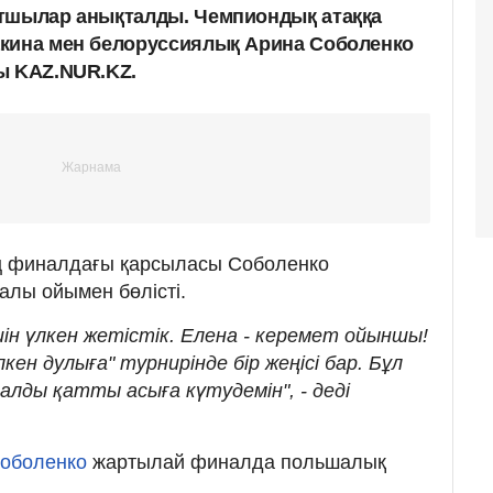
ртшылар анықталды. Чемпиондық атаққа
акина мен белоруссиялық Арина Соболенко
ы KAZ.NUR.KZ.
ң финалдағы қарсыласы Соболенко
алы ойымен бөлісті.
ін үлкен жетістік. Елена - керемет ойыншы!
кен дулыға" турнирінде бір жеңісі бар. Бұл
лды қатты асыға күтудемін", - деді
оболенко
жартылай финалда польшалық