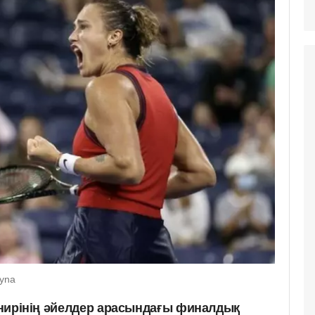
ryna
урнирінің әйелдер арасындағы финалдық