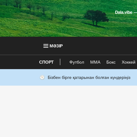
МӘЗІР
СПОРТ
Футбол
ММА
Бокс
Хоккей
Бізбен бірге қатарынан болған күндеріңіз