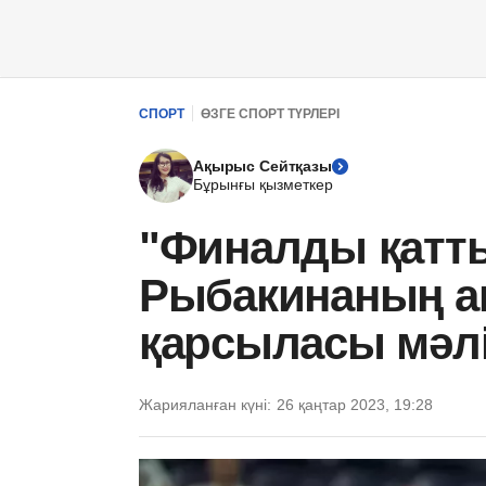
СПОРТ
ӨЗГЕ СПОРТ ТҮРЛЕРІ
Ақырыс Сейтқазы
Бұрынғы қызметкер
"Финалды қатты
Рыбакинаның а
қарсыласы мәл
Жарияланған күні:
26 қаңтар 2023, 19:28