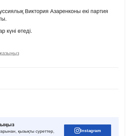
ссиялық Виктория Азаренконы екі партия
ты.
р күні өтеді.
 жазыңыз
рыңыз
Instagram
тарынан, қызықты суреттер,