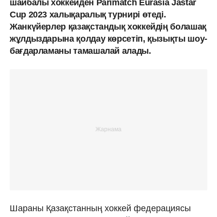
шайбалы хоккейден Parimatch Eurasia Jastar
Cup 2023 халықаралық турнирі өтеді.
Жанкүйерлер қазақстандық хоккейдің болашақ
жұлдыздарына қолдау көрсетіп, қызықты шоу-
бағдарламаны тамашалай алады.
Шараны Қазақстанның хоккей федерациясы