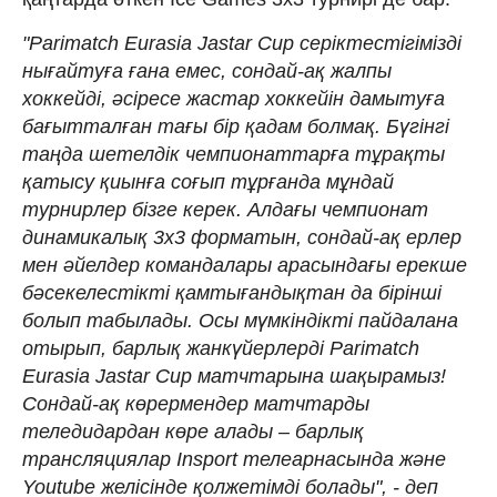
"Parimatch Eurasia Jastar Cup серіктестігімізді
нығайтуға ғана емес, сондай-ақ жалпы
хоккейді, әсіресе жастар хоккейін дамытуға
бағытталған тағы бір қадам болмақ. Бүгінгі
таңда шетелдік чемпионаттарға тұрақты
қатысу қиынға соғып тұрғанда мұндай
турнирлер бізге керек. Алдағы чемпионат
динамикалық 3x3 форматын, сондай-ақ ерлер
мен әйелдер командалары арасындағы ерекше
бәсекелестікті қамтығандықтан да бірінші
болып табылады. Осы мүмкіндікті пайдалана
отырып, барлық жанкүйерлерді Parimatch
Eurasia Jastar Cup матчтарына шақырамыз!
Сондай-ақ көрермендер матчтарды
теледидардан көре алады – барлық
трансляциялар Insport телеарнасында және
Youtube желісінде қолжетімді болады", - деп