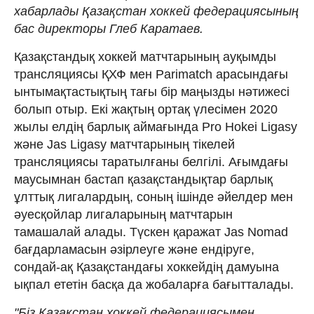
хабарлады Қазақстан хоккей федерациясының
бас директоры Глеб Каратаев.
Қазақстандық хоккей матчтарының ауқымды
трансляциясы ҚХФ мен Parimatch арасындағы
ынтымақтастықтың тағы бір маңызды нәтижесі
болып отыр. Екі жақтың ортақ үлесімен 2020
жылы елдің барлық аймағында Pro Hokei Ligasy
және Jas Ligasy матчтарының тікелей
трансляциясы таратылғаны белгілі. Ағымдағы
маусымнан бастап қазақстандықтар барлық
ұлттық лигалардың, соның ішінде әйелдер мен
әуесқойлар лигаларының матчтарын
тамашалай алады. Түскен қаражат Jas Nomad
бағдарламасын әзірлеуге және ендіруге,
сондай-ақ Қазақстандағы хоккейдің дамуына
ықпал ететін басқа да жобаларға бағытталады.
"Біз Қазақстан хоккей федерациясымен