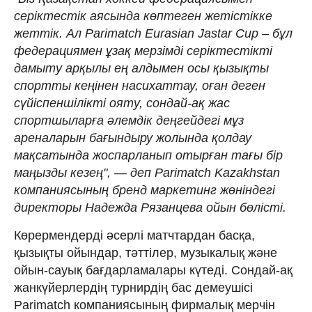
серіктестік аясында көптеген жетістікке
жеттік. Ал Parimatch Eurasian Jastar Cup – бұл
федерациямен ұзақ мерзімді серіктестікті
дамыту арқылы ең алдымен осы қызықты
спортты кеңінен насихаттау, оған деген
сүйіспеншілікті ояту, сондай-ақ жас
спортшыларға әлемдік деңгейдегі мұз
ареналарын бағындыру жолында қолдау
мақсатында жоспарланып отырған тағы бір
маңызды кезең", — деп Parimatch Kazakhstan
компаниясының бренд маркетинг жөніндегі
директоры Надежда Рязанцева ойын бөлісті.
Көрермендерді әсерлі матчтардан басқа,
қызықты ойындар, тәттілер, музыкалық және
ойын-сауық бағдарламалары күтеді. Сондай-ақ
жанкүйерлердің турнирдің бас демеушісі
Parimatch компаниясының фирмалық мерчін