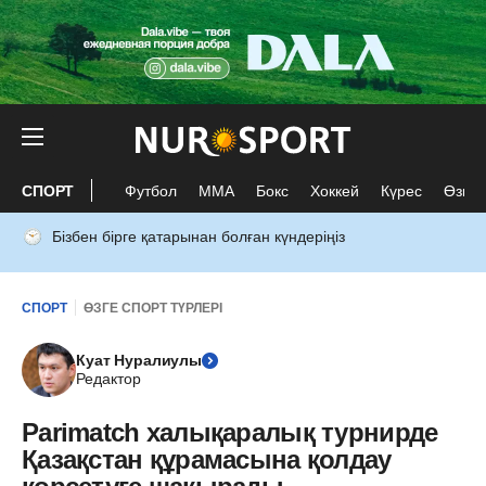
СПОРТ
Футбол
ММА
Бокс
Хоккей
Күрес
Өзге 
Бізбен бірге қатарынан болған күндеріңіз
СПОРТ
ӨЗГЕ СПОРТ ТҮРЛЕРІ
Куат Нуралиулы
Редактор
Parimatch халықаралық турнирде
Қазақстан құрамасына қолдау