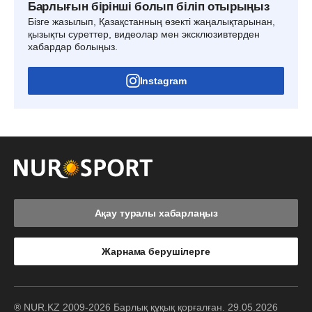
Барлығын бірінші болып біліп отырыңыз
Бізге жазылып, Қазақстанның өзекті жаңалықтарынан,
қызықты суреттер, видеолар мен эксклюзивтерден
хабардар болыңыз.
Instagram
Ақау туралы хабарлаңыз
Жарнама берушілерге
® NUR.KZ 2009-2026 Барлық құқық қорғалған. 29.05.2026