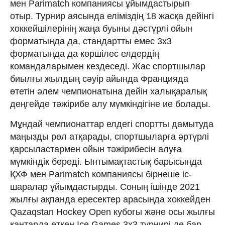
мен Parimatch компаниясы ұйымдастырып
отыр. Турнир аясында еліміздің 18 жасқа дейінгі
хоккейшілерінің жаңа буыны дәстүрлі ойын
форматында да, стандартты емес 3х3
форматында да көршілес елдердің
командаларымен кездеседі. Жас спортшылар
биылғы жылдың сәуір айында Францияда
өтетін әлем чемпионатына дейін халықаралық
деңгейде тәжірибе алу мүмкіндігіне ие болады.
Мұндай чемпионаттар елдегі спортты дамытуда
маңызды рөл атқарады, спортшыларға әртүрлі
қарсыластармен ойын тәжірибесін алуға
мүмкіндік береді. Ынтымақтастық барысында
ҚХФ мен Parimatch компаниясы бірнеше іс-
шаралар ұйымдастырды. Соның ішінде 2021
жылғы ақпанда ересектер арасында хоккейден
Qazaqstan Hockey Open кубогы және осы жылғы
қаңтарда өткен Ice Games 3x3 турнирі де бар.