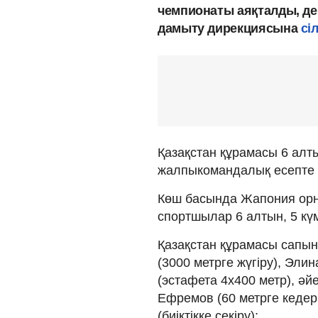
чемпионаты аяқталды, де
дамыту дирекциясына
сі
Қазақстан құрамасы 6 алты
жалпыкомандалық есепте 
Көш басында Жапония орн
спортшылар 6 алтын, 5 күмі
Қазақстан құрамасы сапын
(3000 метрге жүгіру), Эли
(эстафета 4х400 метр), әй
Ефремов (60 метрге кедер
(биіктікке секіру);