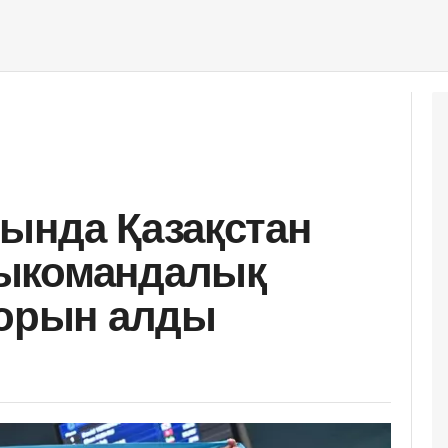
ында Қазақстан
ыкомандалық
 орын алды