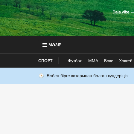
МӘЗІР
СПОРТ
Футбол
ММА
Бокс
Хоккей
Бізбен бірге қатарынан болған күндеріңіз