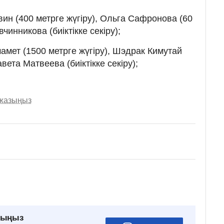
ин (400 метрге жүгіру), Ольга Сафронова (60
чинникова (биіктікке секіру);
амет (1500 метрге жүгіру), Шэдрак Кимутай
вета Матвеева (биіктікке секіру);
 жазыңыз
рыңыз