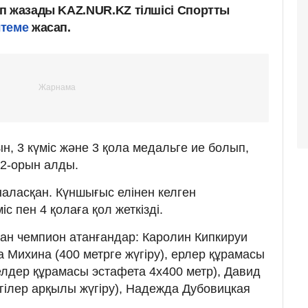
п жазады KAZ.NUR.KZ тілшісі Спортты
лтеме
жасап.
н, 3 күміс және 3 қола медальге ие болып,
2-орын алды.
аласқан. Күншығыс елінен келген
с пен 4 қолаға қол жеткізді.
ан чемпион атанғандар: Каролин Кипкируи
на Михина (400 метрге жүгіру), ерлер құрамасы
елдер құрамасы эстафета 4х400 метр), Давид
гілер арқылы жүгіру), Надежда Дубовицкая