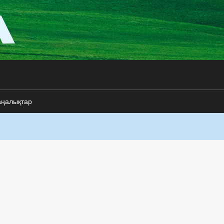
аңалықтар