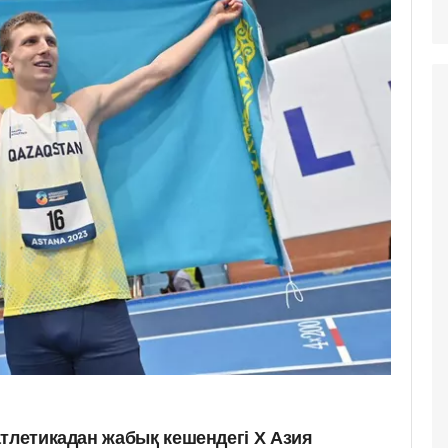
атлетикадан жабық кешендегі Х Азия