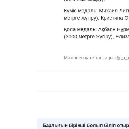
Күміс медаль: Михаил Литв
метрге жүгіру), Кристина Ов
Қола медаль: Ақбаян Нұрм
(3000 метрге жүгіру), Елиза
Мәтіннен қате тапсаңыз,
бізге
Барлығын бірінші болып біліп оты