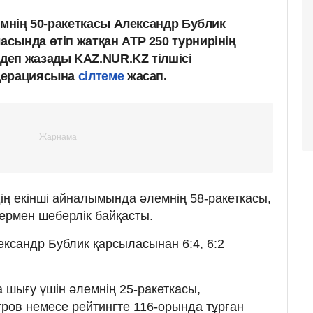
емнің 50-ракеткасы Александр Бублик
сында өтіп жатқан ATP 250 турнирінің
еп жазады KAZ.NUR.KZ тілшісі
дерациясына
сілтеме
жасап.
ің екінші айналымында әлемнің 58-ракеткасы,
ермен шеберлік байқасты.
ександр Бублик қарсыласынан 6:4, 6:2
 шығу үшін әлемнің 25-ракеткасы,
ров немесе рейтингте 116-орында тұрған