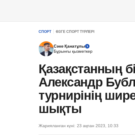
СПОРТ
ӨЗГЕ СПОРТ ТҮРЛЕРІ
Сәке Қанатұлы
Бұрынғы қызметкер
Қазақстанның б
Александр Буб
турнирінің шир
шықты
Жарияланған күні:
23 ақпан 2023, 10:33