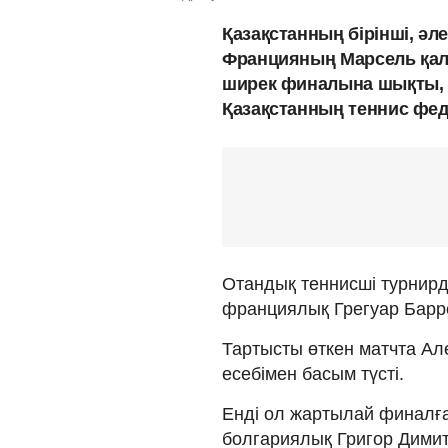
Қазақстанның бірінші, әл
Францияның Марсель қала
ширек финалына шықты, д
Қазақстанның теннис фе
Отандық теннисші турнирд
франциялық Грегуар Барр
Тартысты өткен матчта Ал
есебімен басым түсті.
Енді ол жартылай финалға
болгариялық Григор Димит