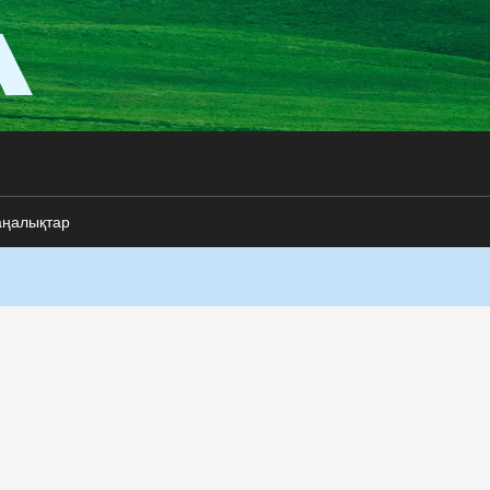
аңалықтар