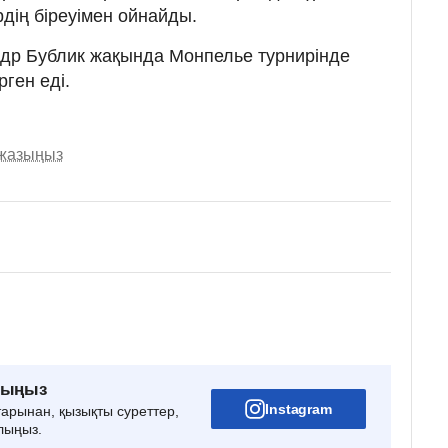
дің біреуімен ойнайды.
андр Бублик жақында Монпелье турнирінде
рген еді.
 жазыңыз
рыңыз
Instagram
тарынан, қызықты суреттер,
лыңыз.