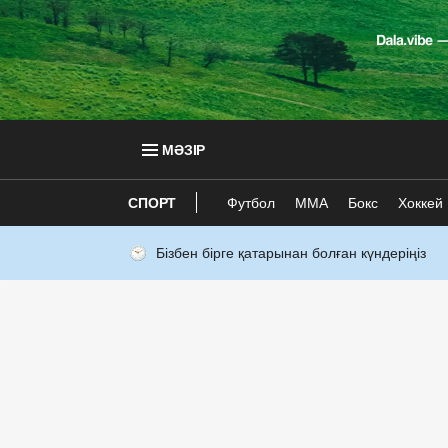
МӘЗІР
СПОРТ
Футбол
ММА
Бокс
Хоккей
Бізбен бірге қатарынан болған күндеріңіз