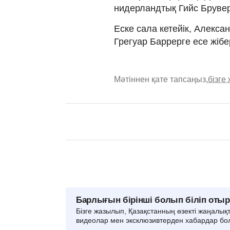
нидерландтық Гийс Брувер
Еске сала кетейік, Алекс
Грегуар Баррерге есе жібе
Мәтіннен қате тапсаңыз,
бізге
Барлығын бірінші болып біліп оты
Бізге жазылып, Қазақстанның өзекті жаңалық
видеолар мен эксклюзивтерден хабардар бо