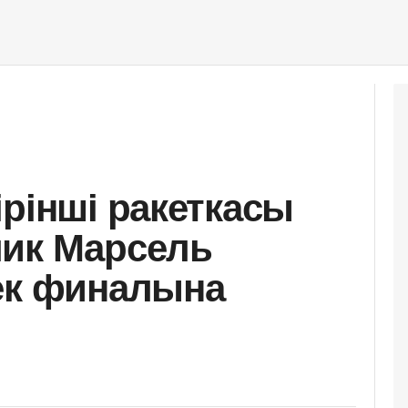
ірінші ракеткасы
лик Марсель
ек финалына