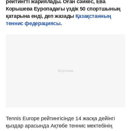
рейтингті жариялады. Оған сәйкес, Ева
Корышева Еуропадағы үздік 50 спортшының
қатарына енді, деп жазады
Қазақстанның
теннис федерациясы.
Tennis Europe рейтингісінде 14 жасқа дейінгі
қыздар арасында Ақтөбе теннис мектебінің