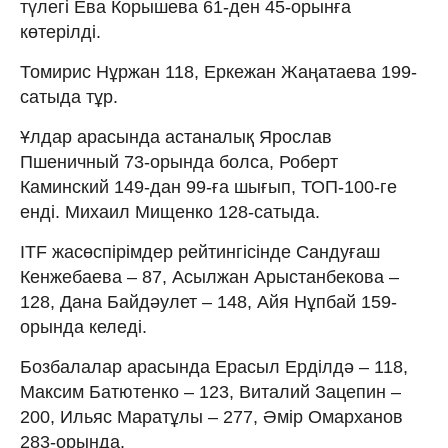
түлегі Ева Корышева 61-ден 45-орынға
көтерілді.
Томирис Нұржан 118, Еркежан Жаңатаева 199-
сатыда тұр.
Ұлдар арасында астаналық Ярослав
Пшеничный 73-орында болса, Роберт
Каминский 149-дан 99-ға шығып, ТОП-100-ге
енді. Михаил Мищенко 128-сатыда.
ITF жасөспірімдер рейтингісінде Сандуғаш
Кенжебаева – 87, Асылжан Арыстанбекова –
128, Дана Байдәулет – 148, Айя Нұпбай 159-
орында келеді.
Бозбалалар арасында Ерасыл Ерділдә – 118,
Максим Батютенко – 123, Виталий Зацепин –
200, Ильяс Маратұлы – 277, Әмір Омарханов
283-орында.