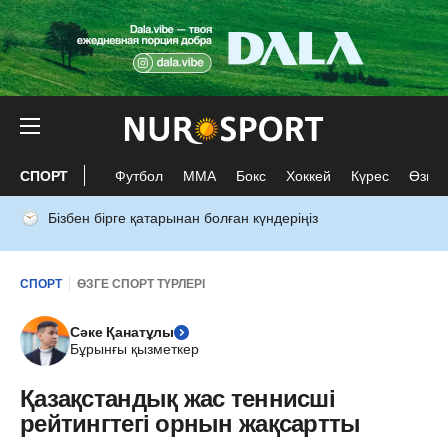
СПОРТ
Футбол
ММА
Бокс
Хоккей
Күрес
Өзге 
Бізбен бірге қатарынан болған күндеріңіз
СПОРТ
ӨЗГЕ СПОРТ ТҮРЛЕРІ
Сәке Қанатұлы
Бұрынғы қызметкер
Қазақстандық жас теннисші
рейтингтегі орнын жақсартты