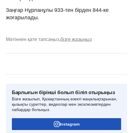
Заңғар Нұрланұлы 933-тен бірден 844-ке
жоғарылады.
Мәтіннен қате тапсаңыз,
бізге жазыңыз
Барлығын бірінші болып біліп отырыңыз
Бізге жазылып, Қазақстанның өзекті жаңалықтарынан,
қызықты суреттер, видеолар мен эксклюзивтерден
хабардар болыңыз.
Instagram