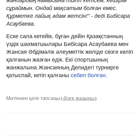
жандардың намысына тиіпп кетсем, кешірім
сұраймын. Ондай мақсатым болған емес.
Құрметке лайық адам жетсін!" - деді Бибісара
Асаубаева.
Еске сала кетейік, бұған дейін Қазақстанның
үздік шахматшылары Бибісара Асаубаева мен
Жансая Әбдімәлік әлеуметтік желіде сөзге келіп
қалғанын жазған едік. Екі спортшының
жанжалына Жансаяның Делидегі турнирге
қатыспай, кетіп қалғаны
себеп болған.
Мәтіннен қате тапсаңыз,
бізге жазыңыз