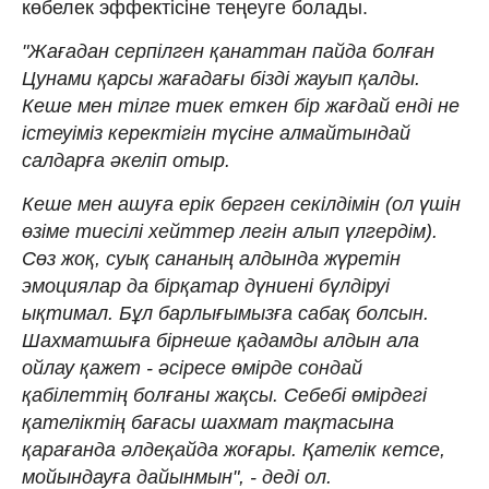
көбелек эффектісіне теңеуге болады.
"Жағадан серпілген қанаттан пайда болған
Цунами қарсы жағадағы бізді жауып қалды.
Кеше мен тілге тиек еткен бір жағдай енді не
істеуіміз керектігін түсіне алмайтындай
салдарға әкеліп отыр.
Кеше мен ашуға ерік берген секілдімін (ол үшін
өзіме тиесілі хейттер легін алып үлгердім).
Сөз жоқ, суық сананың алдында жүретін
эмоциялар да бірқатар дүниені бүлдіруі
ықтимал. Бұл барлығымызға сабақ болсын.
Шахматшыға бірнеше қадамды алдын ала
ойлау қажет - әсіресе өмірде сондай
қабілеттің болғаны жақсы. Себебі өмірдегі
қателіктің бағасы шахмат тақтасына
қарағанда әлдеқайда жоғары. Қателік кетсе,
мойындауға дайынмын", - деді ол.