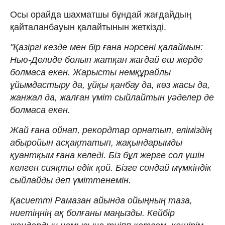
Осы орайда шахматшы бұндай жағдайдың
қайталанбауын қалайтынын жеткізді.
"Қазіргі кезде мен бір ғана нәрсені қалаймын:
Нью-Делиде болып жатқан жағдай еш жерде
болмаса екен. Жарысты немқұрайлы
ұйымдастыру да, ұйқы қанбау да, көз жасы да,
жанжал да, жалған үміт сыйлайтын уәделер де
болмаса екен.
Жай ғана ойнап, рекордтар орнатып, еліміздің
абыройын асқақтатып, жақындарымды
қуантқым ғана келеді. Біз бұл жерге сол үшін
келген сияқты едік қой. Бізге сондай мүмкіндік
сыйлайды деп үміттенемін.
Қасиетті Рамазан айында ойыңның таза,
ниетіңнің ақ болғаны маңызды. Кейбір