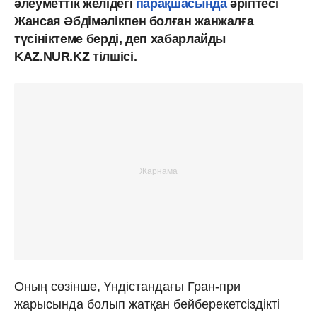
әлеуметтік желідегі
парақшасында
әріптесі
Жансая Әбдімәлікпен болған жанжалға
түсініктеме берді, деп хабарлайды
KAZ.NUR.KZ тілшісі.
Оның сөзінше, Үндістандағы Гран-при
жарысында болып жатқан бейберекетсіздікті