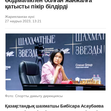
Әбдімәлікпен болған жанжалға
қатысты пікір білдірді
Жарияланған күні:
27 наурыз 2023, 13:21
Фото: Спортты дамыту дирекциясы
Қазақстандық шахматшы Бибісара Асаубаева