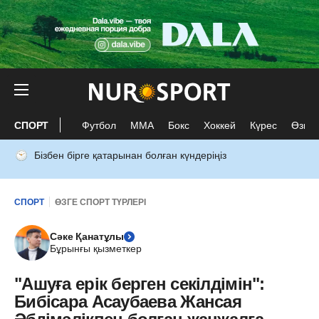
СПОРТ
Футбол
ММА
Бокс
Хоккей
Күрес
Өзге 
Бізбен бірге қатарынан болған күндеріңіз
СПОРТ
ӨЗГЕ СПОРТ ТҮРЛЕРІ
Сәке Қанатұлы
Бұрынғы қызметкер
"Ашуға ерік берген секілдімін":
Бибісара Асаубаева Жансая