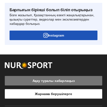
Барлығын бірінші болып біліп отырыңыз
Бізге жазылып, Қазақстанның өзекті жаңалықтарынан,
қызықты суреттер, видеолар мен эксклюзивтерден
хабардар болыңыз.
Instagram
Ақау туралы хабарлаңыз
Жарнама берушілерге