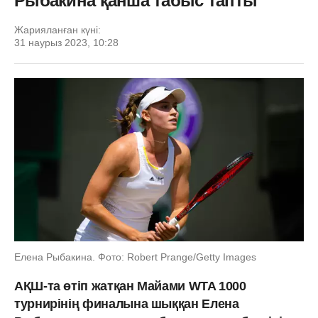
Рыбакина қанша табыс тапты
Жарияланған күні:
31 наурыз 2023, 10:28
Елена Рыбакина. Фото: Robert Prange/Getty Images
АҚШ-та өтіп жатқан Майами WTA 1000
турнирінің финалына шыққан Елена