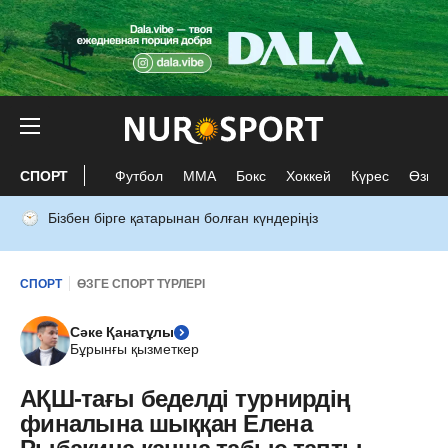
СПОРТ
Футбол
ММА
Бокс
Хоккей
Күрес
Өзге 
Бізбен бірге қатарынан болған күндеріңіз
СПОРТ
ӨЗГЕ СПОРТ ТҮРЛЕРІ
Сәке Қанатұлы
Бұрынғы қызметкер
АҚШ-тағы беделді турнирдің
финалына шыққан Елена