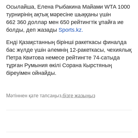
Осылайша, Елена Рыбакина Майами WTA 1000
турнирінің ақтық мәресіне шыққаны үшін
662 360 доллар мен 650 рейтингтік ұпайға ие
болды, деп жазады
Sports.kz.
Енді Қазақстанның бірінші ракеткасы финалда
бас жүлде үшін әлемнің 12-ракеткасы, чехиялық
Петра Квитова немесе рейтингте 74-сатыда
тұрған Румыния өкілі Сорана Кырстяның
біреуімен ойнайды.
Мәтіннен қате тапсаңыз,
бізге жазыңыз