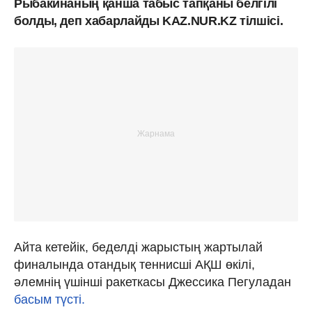
Рыбакинаның қанша табыс тапқаны белгілі
болды, деп хабарлайды KAZ.NUR.KZ тілшісі.
Айта кетейік, беделді жарыстың жартылай
финалында отандық теннисші АҚШ өкілі,
әлемнің үшінші ракеткасы Джессика Пегуладан
басым түсті.