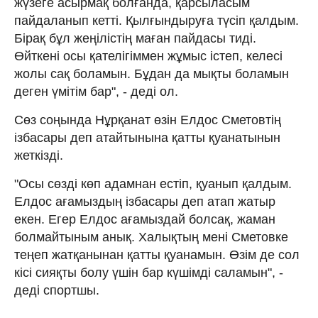
жүзеге асырмақ болғанда, қарсыласым
пайдаланып кетті. Қылғындыруға түсіп қалдым.
Бірақ бұл жеңілістің маған пайдасы тиді.
Өйткені осы қателігіммен жұмыс істеп, келесі
жолы сақ боламын. Бұдан да мықты боламын
деген үмітім бар", - деді ол.
Сөз соңында Нұрқанат өзін Елдос Сметовтің
ізбасары деп атайтынына қатты қуанатынын
жеткізді.
"Осы сөзді көп адамнан естіп, қуанып қалдым.
Елдос ағамыздың ізбасары деп атап жатыр
екен. Егер Елдос ағамыздай болсақ, жаман
болмайтыным анық. Халықтың мені Сметовке
теңеп жатқанынан қатты қуанамын. Өзім де сол
кісі сияқты болу үшін бар күшімді саламын", -
деді спортшы.