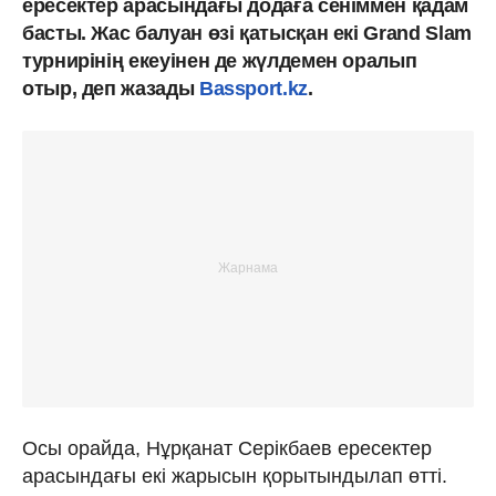
ересектер арасындағы додаға сеніммен қадам
басты. Жас балуан өзі қатысқан екі Grand Slam
турнирінің екеуінен де жүлдемен оралып
отыр, деп жазады
Bassport.kz
.
Осы орайда, Нұрқанат Серікбаев ересектер
арасындағы екі жарысын қорытындылап өтті.