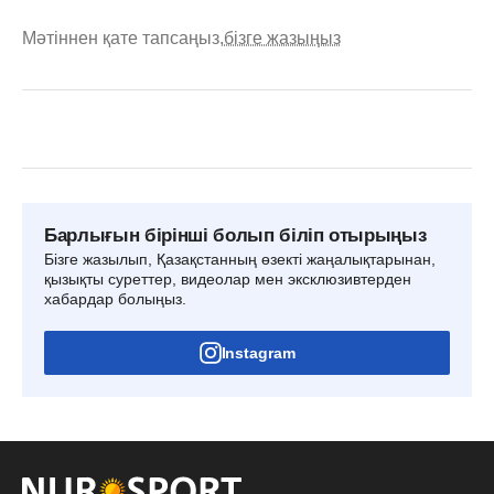
Мәтіннен қате тапсаңыз,
бізге жазыңыз
Барлығын бірінші болып біліп отырыңыз
Бізге жазылып, Қазақстанның өзекті жаңалықтарынан,
қызықты суреттер, видеолар мен эксклюзивтерден
хабардар болыңыз.
Instagram