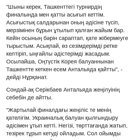
"Шыны керек, Ташкенттегі турнирдің
финалында мен қатты асығып кеттім.
Асығыстық салдарынан оның әдісіне түсіп,
мерзімінен бұрын ұтылып қалған жайым бар.
Кейін осының бәрін сараптап, қате жібермеуге
тырыстым. Асықпай, өз сезімдерімді ретке
келтіріп, ыңғайлы әдістерімді жасадым.
Осылайша, Оңтүстік Корея балуаннынан
Ташкентте кеткен есем Антальяда қайтты", -
дейді Нұрқанат.
Сондай-ақ Серікбаев Антальяда жеңілуінің
себебін де айтты.
"Жартылай финалдағы жеңіліс те менің
қателігім. Украиналық балуан қылғындыру
әдісімен ұтып кетті. Негізі, төрттағанда жатып,
тезірек тұрып кетуді ойладым. Сол ойымды