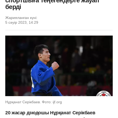
спортшыға теңегендерге жауап
берді
Жарияланған күні:
5 сәуір 2023, 14:29
Нұрқанат Серікбаев. Фото: ijf.org
20 жасар дзюдошы Нұрқанат Серікбаев