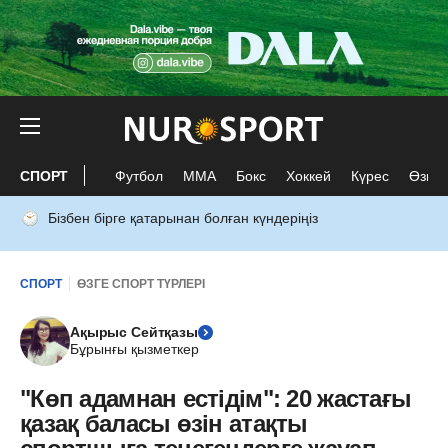
СПОРТ
Футбол
ММА
Бокс
Хоккей
Күрес
Өзге 
Бізбен бірге қатарынан болған күндеріңіз
СПОРТ
ӨЗГЕ СПОРТ ТҮРЛЕРІ
Ақырыс Сейтқазы
Бұрынғы қызметкер
"Көп адамнан естідім": 20 жастағы
қазақ баласы өзін атақты