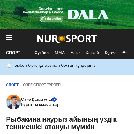
СПОРТ
Футбол
ММА
Бокс
Хоккей
Күрес
Өзге 
Бізбен бірге қатарынан болған күндеріңіз
СПОРТ
ӨЗГЕ СПОРТ ТҮРЛЕРІ
Сәке Қанатұлы
Бұрынғы қызметкер
Рыбакина наурыз айының үздік
теннисшісі атануы мүмкін