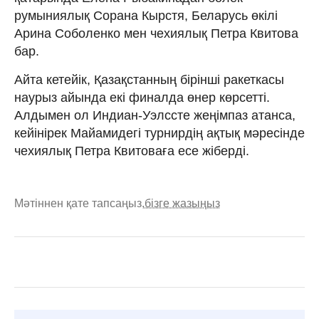
румыниялық Сорана Кырстя, Беларусь өкілі
Арина Соболенко мен чехиялық Петра Квитова
бар.
Айта кетейік, Қазақстанның бірінші ракеткасы
наурыз айында екі финалда өнер көрсетті.
Алдымен ол Индиан-Уэлссте жеңімпаз атанса,
кейінірек Майамидегі турнирдің ақтық мәресінде
чехиялық Петра Квитоваға есе жіберді.
Мәтіннен қате тапсаңыз,
бізге жазыңыз