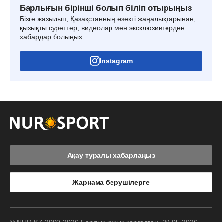
Барлығын бірінші болып біліп отырыңыз
Бізге жазылып, Қазақстанның өзекті жаңалықтарынан,
қызықты суреттер, видеолар мен эксклюзивтерден
хабардар болыңыз.
Instagram
Ақау туралы хабарлаңыз
Жарнама берушілерге
® NUR.KZ 2009-2026 Барлық құқық қорғалған. 29.05.2026