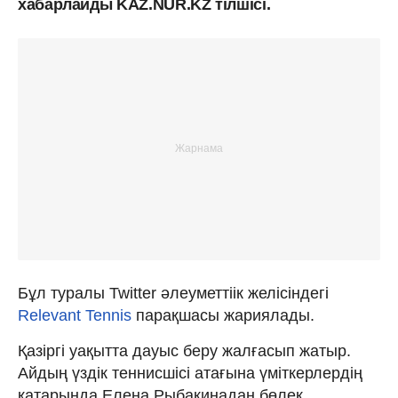
хабарлайды KAZ.NUR.KZ тілшісі.
Бұл туралы Twitter әлеуметтіік желісіндегі
Relevant Tennis
парақшасы жариялады.
Қазіргі уақытта дауыс беру жалғасып жатыр.
Айдың үздік теннисшісі атағына үміткерлердің
қатарында Елена Рыбакинадан бөлек