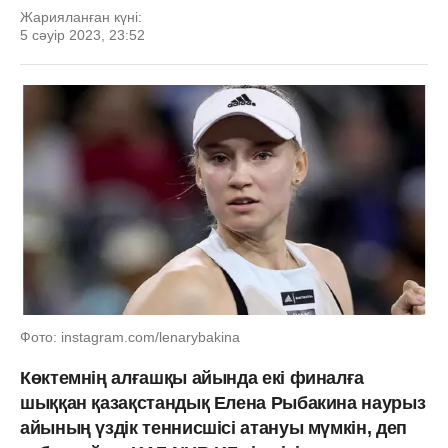
Жарияланған күні:
5 сәуір 2023, 23:52
Фото: instagram.com/lenarybakina
Көктемнің алғашқы айында екі финалға
шыққан қазақстандық Елена Рыбакина наурыз
айының үздік теннисшісі атануы мүмкін, деп