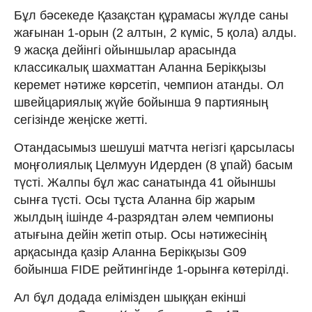
Бұл бәсекеде Қазақстан құрамасы жүлде саны
жағынан 1-орын (2 алтын, 2 күміс, 5 қола) алды.
9 жасқа дейінгі ойыншылар арасында
классикалық шахматтан Аланна Берікқызы
керемет нәтиже көрсетіп, чемпион атанды. Ол
швейцариялық жүйе бойынша 9 партияның
сегізінде жеңіске жетті.
Отандасымыз шешуші матчта негізгі қарсыласы
моңғолиялық Целмуун Идерден (8 ұпай) басым
түсті. Жалпы бұл жас санатында 41 ойыншы
сынға түсті. Осы тұста Аланна бір жарым
жылдың ішінде 4-разрядтан әлем чемпионы
атығына дейін жетіп отыр. Осы нәтижесінің
арқасында қазір Аланна Берікқызы G09
бойынша FIDE рейтингінде 1-орынға көтерілді.
Ал бұл додада елімізден шыққан екінші