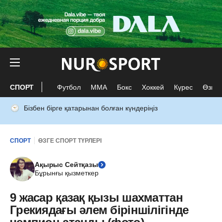
СПОРТ
Футбол
ММА
Бокс
Хоккей
Күрес
Өзге 
Бізбен бірге қатарынан болған күндеріңіз
СПОРТ
ӨЗГЕ СПОРТ ТҮРЛЕРІ
Ақырыс Сейтқазы
Бұрынғы қызметкер
9 жасар қазақ қызы шахматтан
Грекиядағы әлем біріншілігінде