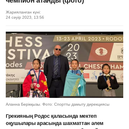
чемпион атанды (фото)
Жарияланған күні:
24 сәуір 2023, 13:56
Аланна Берікқызы. Фото: Спортты дамыту дирекциясы
Грекияның Родос қаласында мектеп
оқушылары арасында шахматтан әлем