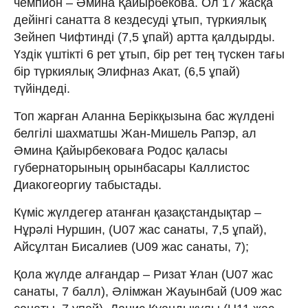
чемпион – Әмина Қайырбекова. Ол 17 жасқа
дейінгі санатта 8 кездесуді ұтып, түркиялық
Зейнеп Чифтинді (7,5 ұпай) артта қалдырды.
Үздік үштікті 6 рет ұтып, бір рет тең түскен тағы
бір түркиялық Элифназ Акат, (6,5 ұпай)
түйіндеді.
Топ жарған Аланна Берікқызына бас жүлдені
белгілі шахматшы Жан-Мишель Рапэр, ал
Әмина Қайырбековаға Родос қаласы
губернаторының орынбасары Каллистос
Диакогеоргиу табыстады.
Күміс жүлдегер атанған қазақстандықтар –
Нұрәлі Нуршин, (U07 жас санаты, 7,5 ұпай),
Айсұлтан Бисалиев (U09 жас санаты, 7);
Қола жүлде алғандар – Ризат Ұлан (U07 жас
санаты, 7 балл), Әлімжан Жауынбай (U09 жас