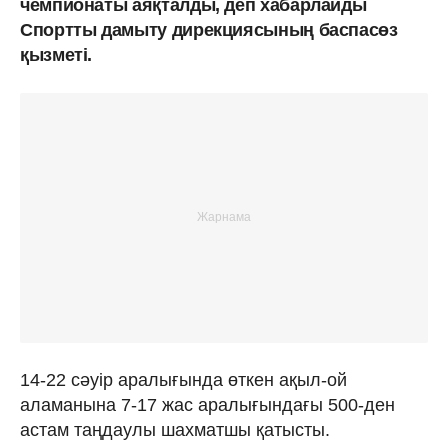
чемпионаты аяқталды, деп хабарлайды
Спортты дамыту дирекциясының баспасөз
қызметі.
14-22 сәуір аралығында өткен ақыл-ой
аламанына 7-17 жас аралығындағы 500-ден
астам таңдаулы шахматшы қатысты.