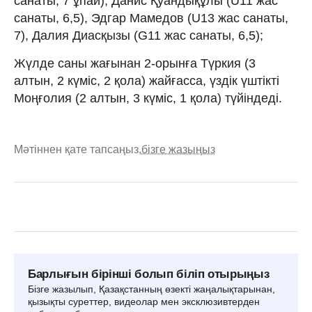
санаты, 7 ұпай), Данис Қуандықұлы (U11 жас
санаты, 6,5), Эдгар Мамедов (U13 жас санаты,
7), Далия Диасқызы (G11 жас санаты, 6,5);
Жүлде саны жағынан 2-орынға Түркия (3
алтын, 2 күміс, 2 қола) жайғасса, үздік үштікті
Моңғолия (2 алтын, 3 күміс, 1 қола) түйіндеді.
Мәтіннен қате тапсаңыз,
бізге жазыңыз
Барлығын бірінші болып біліп отырыңыз
Бізге жазылып, Қазақстанның өзекті жаңалықтарынан,
қызықты суреттер, видеолар мен эксклюзивтерден