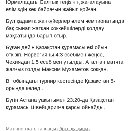
Юрмаладағы Балтық теңізінің жағалауына
еліміздің көк байрағын жайып қойған.
Бұл қадамға жанкүйерлер әлем чемпионатында
бақ сынап жатқан хоккейшілерді қолдау
мақсатында барып отыр.
Бұған дейін Қазақстан құрамасы екі ойын
өткізіп, Норвегияны 4:3 есебімен жеңсе,
Чехиядан 1:5 есебімен ұтылды. Аталған матчта
жалғыз голды Максим Мухаметов соққан.
В тобындағы турнир кестесінде Қазақстан 5-
орында келеді.
Бүгін Астана уақытымен 23:20-да Қазақстан
құрамасы Швейцарияға қарсы ойнайды.
Мәтіннен қате тапсаңыз,
бізге жазыңыз