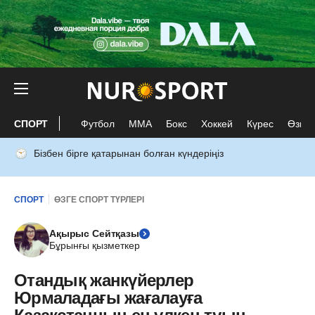
СПОРТ
Футбол
ММА
Бокс
Хоккей
Күрес
Өзге 
Бізбен бірге қатарынан болған күндеріңіз
СПОРТ
ӨЗГЕ СПОРТ ТҮРЛЕРІ
Ақырыс Сейтқазы
Бұрынғы қызметкер
Отандық жанкүйерлер
Юрмаладағы жағалауға