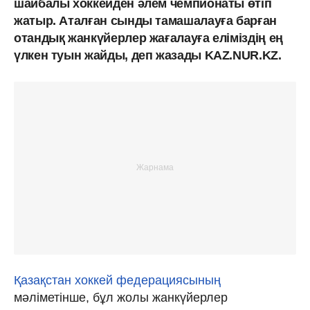
шайбалы хоккейден әлем чемпионаты өтіп
жатыр. Аталған сынды тамашалауға барған
отандық жанкүйерлер жағалауға еліміздің ең
үлкен туын жайды, деп жазады KAZ.NUR.KZ.
Қазақстан хоккей федерациясының
мәліметінше, бұл жолы жанкүйерлер