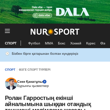
СПОРТ
Футбол
ММА
Бокс
Хоккей
Күрес
Өзге 
Бізбен бірге қатарынан болған күндеріңіз
СПОРТ
ӨЗГЕ СПОРТ ТҮРЛЕРІ
Сәке Қанатұлы
Бұрынғы қызметкер
Ролан Гарростың екінші
айналымына шыққан отандық