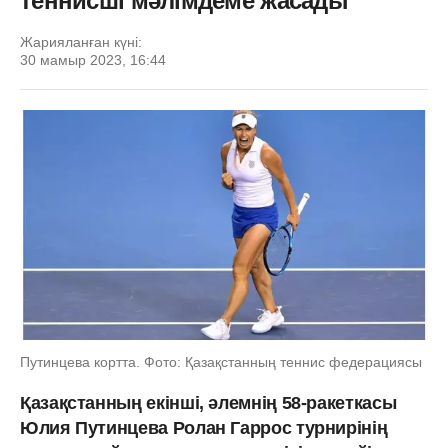
теннисші мәлімдеме жасады
Жарияланған күні:
30 мамыр 2023, 16:44
Путинцева кортта. Фото: Қазақстанның теннис федерациясы
Қазақстанның екінші, әлемнің 58-ракеткасы
Юлия Путинцева Ролан Гаррос турнирінің