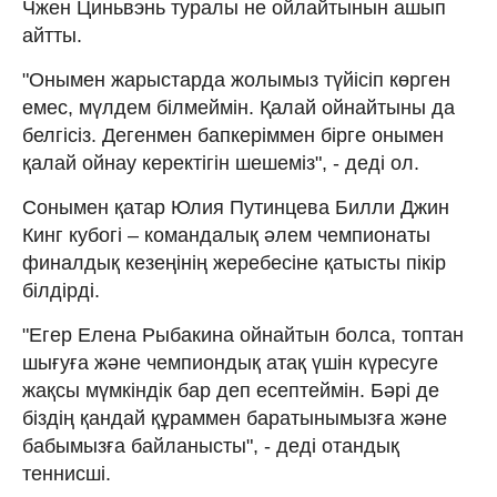
Чжен Циньвэнь туралы не ойлайтынын ашып
айтты.
"Онымен жарыстарда жолымыз түйісіп көрген
емес, мүлдем білмеймін. Қалай ойнайтыны да
белгісіз. Дегенмен бапкеріммен бірге онымен
қалай ойнау керектігін шешеміз", - деді ол.
Сонымен қатар Юлия Путинцева Билли Джин
Кинг кубогі – командалық әлем чемпионаты
финалдық кезеңінің жеребесіне қатысты пікір
білдірді.
"Егер Елена Рыбакина ойнайтын болса, топтан
шығуға және чемпиондық атақ үшін күресуге
жақсы мүмкіндік бар деп есептеймін. Бәрі де
біздің қандай құраммен баратынымызға және
бабымызға байланысты", - деді отандық
теннисші.