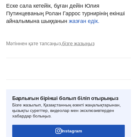
Еске сала кетейік, бұған дейін Юлия
Путинцеваның Ролан Гаррос турнирінің екінші
айналымына шыққанын
жазған едік.
Мәтіннен қате тапсаңыз,
бізге жазыңыз
Барлығын бірінші болып біліп отырыңыз
Бізге жазылып, Қазақстанның өзекті жаңалықтарынан,
қызықты суреттер, видеолар мен эксклюзивтерден
хабардар болыңыз.
Instagram