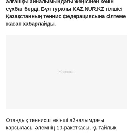
алғашқы айналымындағы жеңісінен кейін
сұхбат берді. Бұл туралы KAZ.NUR.KZ тілшісі
Қазақстанның теннис федерациясына сілтеме
жасап хабарлайды.
Отандық теннисші екінші айналымдағы
қарсыласы әлемнің 19-ракеткасы, қытайлық