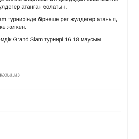
жүлдегер атанған болатын.
am турнирінде бірнеше рет жүлдегер атанып,
ке жеткен.
дік Grand Slam турнирі 16-18 маусым
 жазыңыз