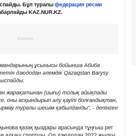
спайды. Бұл туралы
федерация ресми
абарлайды KAZ.NUR.KZ.
амандарының ұсынысы бойынша Абиба
етін дзюдодан әлемдік Qazaqstan Barysy
тыспайды.
ан жарақатынан (иығы) толық айықпады
, оны асқындырып алу қауіпі болғандықтан,
рмау туралы шешім қабылданды", - делінген
ақынова қазақ қыздары арасында тұңғыш рет
е алғаш спортшы. Ол дзюдодан 2022 жылғы