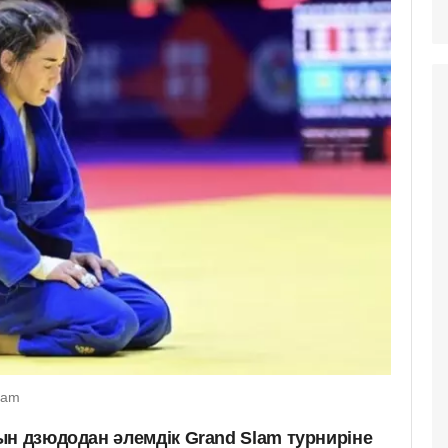
eam
ын дзюдодан әлемдік Grand Slam турниріне