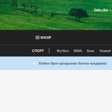
МӘЗІР
СПОРТ
Футбол
ММА
Бокс
Хоккей
Бізбен бірге қатарынан болған күндеріңіз