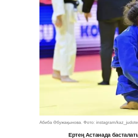
Абиба Әбужақынова. Фото: instagram/kaz_judot
Ертең Астанада басталат