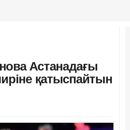
нова Астанадағы
ниріне қатыспайтын