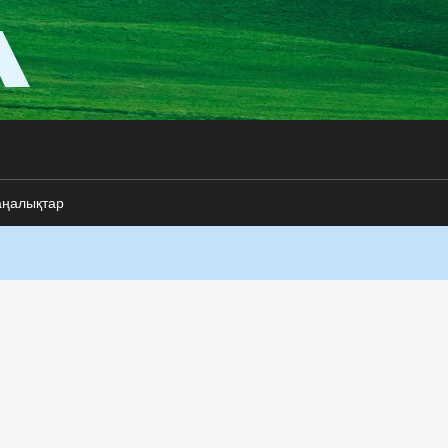
аңалықтар