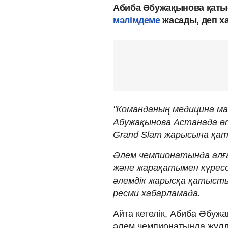
Абиба Әбужақынова қаты
мәлімдеме
жасады, деп х
"Команданың медицина м
Абужақынова Астанада өт
Grand Slam жарысына қа
Әлем чемпионатында алғ
және жарақатымен күрессе
әлемдік жарысқа қатысты
ресми хабарламада.
Айта кетелік, Абиба Әбуж
әлем чемпионатында жүлд