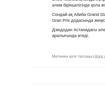
әлем біріншілігінде қола 
Сондай-ақ Абиба Grand Sl
Gran Prix додасында жеңіс
Дзюдодан Астанадағы әлем
аралығында өтеді.
Мәтіннен қате тапсаңыз,
бізге