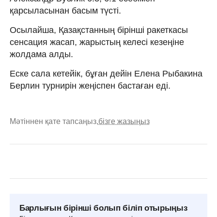
қарсыласынан басым түсті.
Осылайша, Қазақстанның бірінші ракеткасы
сенсация жасап, жарыстың келесі кезеңіне
жолдама алды.
Еске сала кетейік, бұған дейін Елена Рыбакина
Берлин турнирін жеңіспен бастаған еді.
Мәтіннен қате тапсаңыз,
бізге жазыңыз
Барлығын бірінші болып біліп отырыңыз