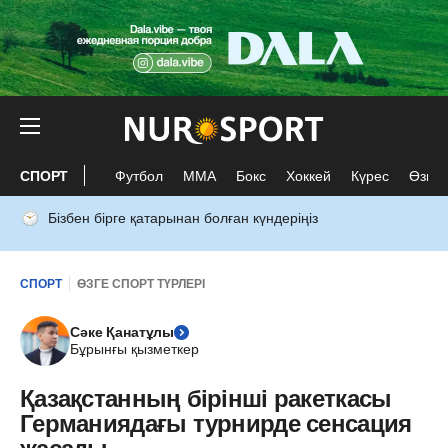
СПОРТ
Футбол
ММА
Бокс
Хоккей
Күрес
Өзге 
Бізбен бірге қатарынан болған күндеріңіз
СПОРТ
ӨЗГЕ СПОРТ ТҮРЛЕРІ
Сәке Қанатұлы
Бұрынғы қызметкер
Қазақстанның бірінші ракеткасы
Германиядағы турнирде сенсация