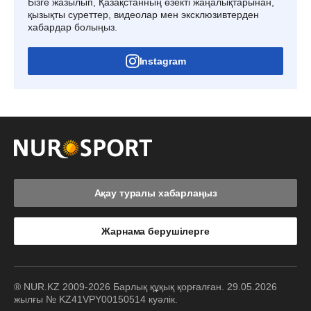
Бізге жазылып, Қазақстанның өзекті жаңалықтарынан,
қызықты суреттер, видеолар мен эксклюзивтерден
хабардар болыңыз.
Instagram
Ақау туралы хабарлаңыз
Жарнама берушілерге
® NUR.KZ 2009-2026 Барлық құқық қорғалған. 29.05.2026
жылғы № KZ41VPY00150514 куәлік.