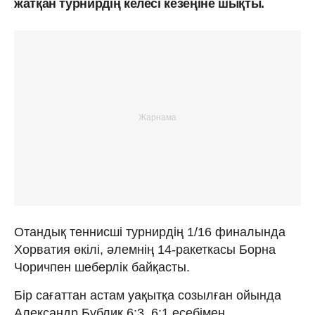
жатқан турнирдің келесі кезеңіне шықты.
Отандық теннисші турнирдің 1/16 финалында
Хорватия өкілі, әлемнің 14-ракеткасы Борна
Чоричпен шеберлік байқасты.
Бір сағаттан астам уақытқа созылған ойында
Александр Бублик 6:3, 6:1 есебімен