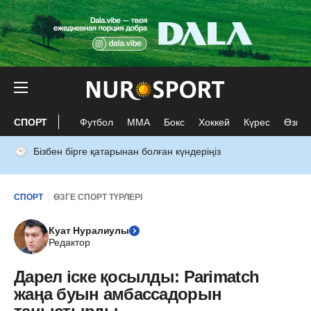
СПОРТ
Футбол
ММА
Бокс
Хоккей
Күрес
Өзге 
Бізбен бірге қатарынан болған күндеріңіз
СПОРТ
ӨЗГЕ СПОРТ ТҮРЛЕРІ
Куат Нуралиулы
Редактор
Дарел іске қосылды: Parimatch
жаңа буын амбассадорын