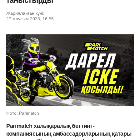
таныстырды
Жарияланған күні:
27 маусым 2023, 16:55
Фото: Parimatch
Parimatch халықаралық беттинг-
компаниясының амбассадорларының қатары