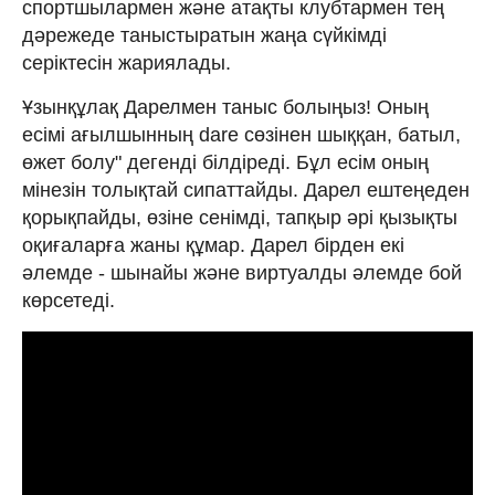
спортшылармен және атақты клубтармен тең
дәрежеде таныстыратын жаңа сүйкімді
серіктесін жариялады.
Ұзынқұлақ Дарелмен таныс болыңыз! Оның
есімі ағылшынның dare сөзінен шыққан, батыл,
өжет болу" дегенді білдіреді. Бұл есім оның
мінезін толықтай сипаттайды. Дарел ештеңеден
қорықпайды, өзіне сенімді, тапқыр әрі қызықты
оқиғаларға жаны құмар. Дарел бірден екі
әлемде - шынайы және виртуалды әлемде бой
көрсетеді.