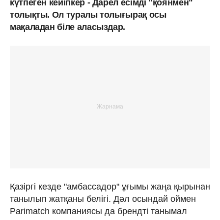
күтпеген кейіпкер - Дарел есімді "қоянмен"
толықты. Ол туралы толығырақ осы
мақаладан біле аласыздар.
Қазіргі кезде "амбассадор" ұғымы жаңа қырынан
танылып жатқаны белігі. Дәл осындай оймен
Parimatch компаниясы да брендті танымал