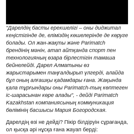
"Дарелдің басты ерекшелігі – оны диджитал
кеңістігінде де, еліміздің көшелерінде де көруге
болады. Ол жан-жақты және Parimatch
брендінің мәнін, атап айтқанда спорт пен
технологияның өзара бірлестігін тамаша
бейнелейді. Дарел Алматыны өз
жарыстарымен таңғалдырып үлгерді, алайда
бұл оның алғашқы қадамдары ғана. Жақында
қала тұрғындары оны Parimatch-тың көптеген
іс-шарасынан көре алады", - дейді Parimatch
Kazakhstan компаниясының коммуникация
бөлімінің басшысы Мария Богородская.
Дарелдің өзі не дейді? Пікір білдіруін сұрағанда,
ол қысқа әрі нұсқа ғана жауап берді: