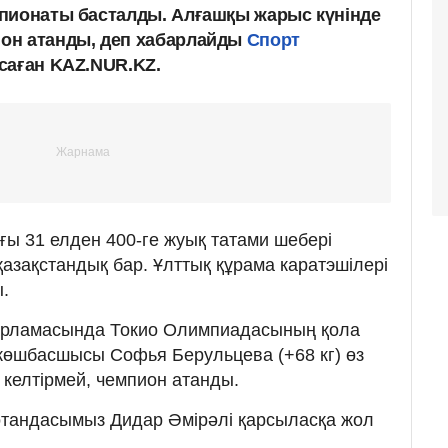
пионаты басталды. Алғашқы жарыс күнінде
он атанды, деп хабарлайды
Спорт
саған KAZ.NUR.KZ.
ғы 31 елден 400-ге жуық татами шебері
азақстандық бар. Ұлттық құрама каратэшілері
.
дарламасында Токио Олимпиадасының қола
 көшбасшысы Софья Берульцева (+68 кг) өз
келтірмей, чемпион атанды.
отандасымыз Дидар Әмірәлі қарсыласқа жол