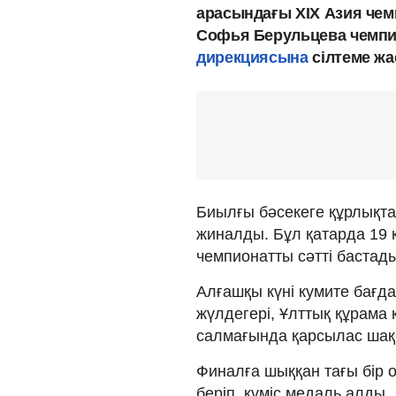
арасындағы XIX Азия чем
Софья Берульцева чемпи
дирекциясына
сілтеме жа
Биылғы бәсекеге құрлықта
жиналды. Бұл қатарда 19 қ
чемпионатты сәтті бастады
Алғашқы күні кумите бағ
жүлдегері, Ұлттық құрама
салмағында қарсылас шақ 
Финалға шыққан тағы бір 
беріп, күміс медаль алды.