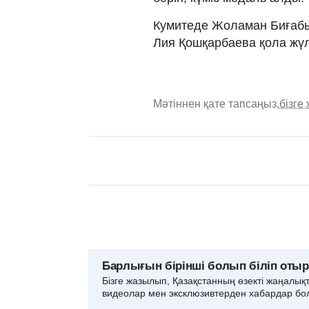
Кумитеде Жоламан Биғабыл
Лия Қошқарбаева қола жү
Мәтіннен қате тапсаңыз,
бізге
Барлығын бірінші болып біліп оты
Бізге жазылып, Қазақстанның өзекті жаңалық
видеолар мен эксклюзивтерден хабардар бо