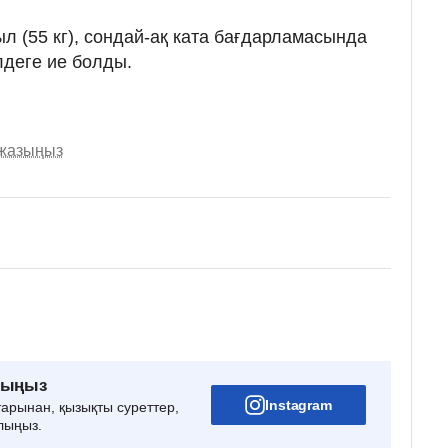
 (55 кг), сондай-ақ ката бағдарламасында
лдеге ие болды.
 жазыңыз
рыңыз
Instagram
тарынан, қызықты суреттер,
лыңыз.