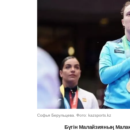
Софья Берульцева. Фото: kazsports.kz
Бүгін Малайзияның Малак