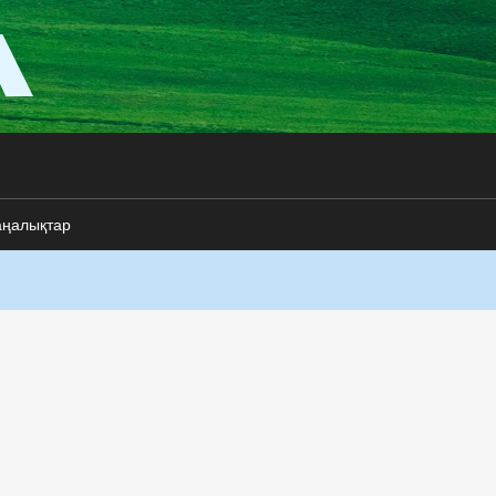
аңалықтар