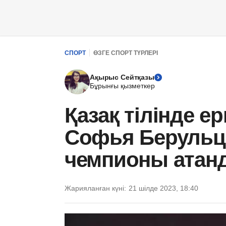
СПОРТ
ӨЗГЕ СПОРТ ТҮРЛЕРІ
Ақырыс Сейтқазы
Бұрынғы қызметкер
Қазақ тілінде ер
Софья Берульце
чемпионы атан
Жарияланған күні:
21 шілде 2023, 18:40