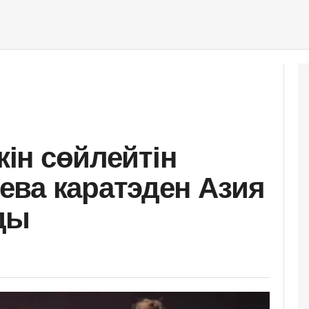
кін сөйлейтін
ва каратэден Азия
ды