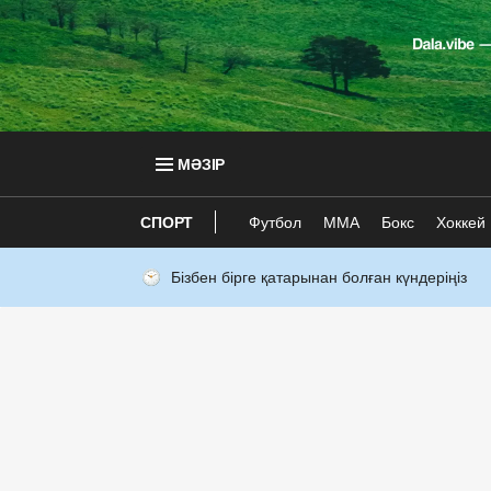
МӘЗІР
СПОРТ
Футбол
ММА
Бокс
Хоккей
Бізбен бірге қатарынан болған күндеріңіз