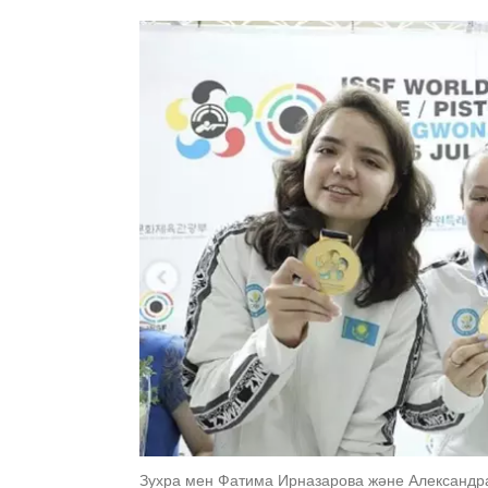
Зухра мен Фатима Ирназарова және Александр