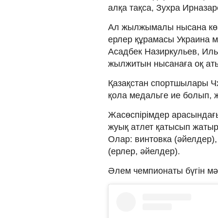
алқа тақса, Зухра Ирназа
Ал жылжымалы нысана көзд
ерлер құрамасы Украина м
Асадбек Назиркульев, Ил
жылжитын нысанаға оқ аты
Қазақстан спортшылары Чх
қола медальге ие болып, жа
Жасөспірімдер арасындағы
жуық атлет қатысып жатыр.
Олар: винтовка (əйелдер)
(ерлер, əйелдер).
Əлем чемпионаты бүгін мəр