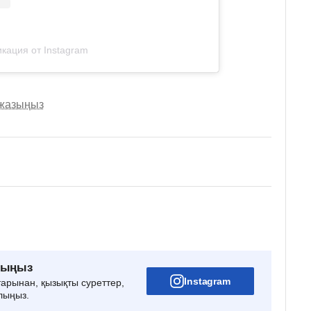
кация от Instagram
 жазыңыз
рыңыз
Instagram
тарынан, қызықты суреттер,
лыңыз.