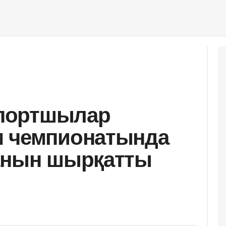
 спортшылар
м чемпионатында
ранын шырқатты