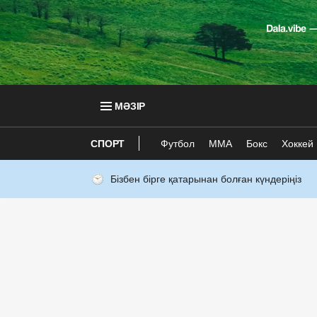
МӘЗІР
СПОРТ
Футбол
ММА
Бокс
Хоккей
Бізбен бірге қатарынан болған күндеріңіз