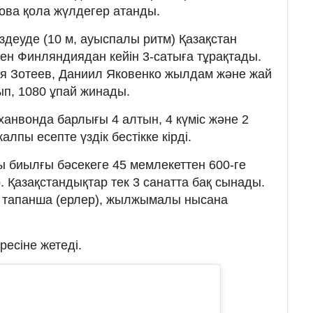
рова қола жүлдегер атанды.
еуде (10 м, ауыспалы ритм) Қазақстан
ен Финляндиядан кейін 3-сатыға тұрақтады.
ья Зотеев, Даниил Яковенко жылдам және жай
п, 1080 ұпай жинады.
анвонда барлығы 4 алтын, 4 күміс жəне 2
лпы есепте үздік бестікке кірді.
 биылғы бəсекеге 45 мемлекеттен 600-ге
 Қазақстандықтар тек 3 санатта бақ сынады.
, тапанша (ерлер), жылжымалы нысана
есіне жетеді.