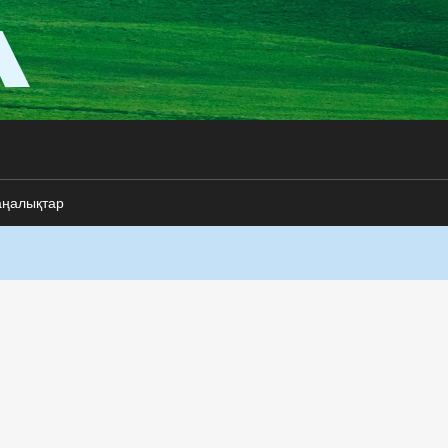
аңалықтар