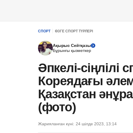
СПОРТ
ӨЗГЕ СПОРТ ТҮРЛЕРІ
Ақырыс Сейтқазы
Бұрынғы қызметкер
Әпкелі-сіңлілі
Кореядағы әле
Қазақстан әнұ
(фото)
Жарияланған күні:
24 шілде 2023, 13:14