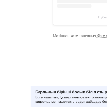
Публи
Мәтіннен қате тапсаңыз,
бізге
Барлығын бірінші болып біліп оты
Бізге жазылып, Қазақстанның өзекті жаңалық
видеолар мен эксклюзивтерден хабардар бо