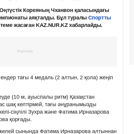
 Оңтүстік Кореяның Чханвон қаласындағы
емпионаты аяқталды. Бұл туралы
Спортты
лтеме жасаған KAZ.NUR.KZ хабарлайды.
гендер тағы 4 медаль (2 алтын, 2 қола) жеңіп
де (10 м, ауыспалы ритм) Қазақстан
ас шақ келтірмей, тағы əнұранымызды
елі-сіңлілі Зухра және Фатима Ирназарова
ова қорғады.
келей сынында Фатима Ирназарова алтыннан