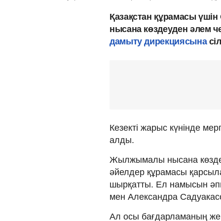
Қазақстан құрамасы үшін
нысана көздеуден əлем ч
дамыту дирекциясына
сі
Кезекті жарыс күнінде мер
алды.
Жылжымалы нысана көздеу
әйелдер құрамасы қарсыл
шырқатты. Ел намысын әпк
мен Александра Садуакас
Ал осы бағдарламаның же