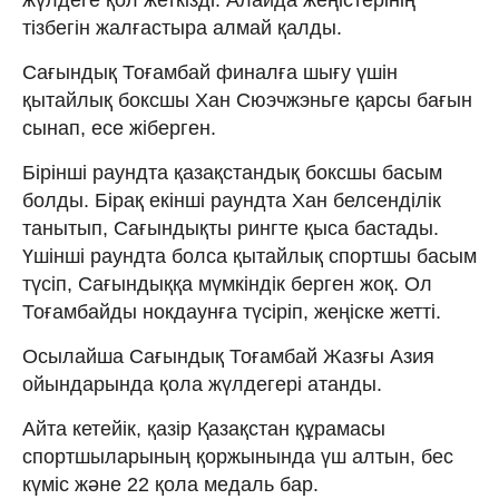
тізбегін жалғастыра алмай қалды.
Сағындық Тоғамбай финалға шығу үшін
қытайлық боксшы Хан Сюэчжэньге қарсы бағын
сынап, есе жіберген.
Бірінші раундта қазақстандық боксшы басым
болды. Бірақ екінші раундта Хан белсенділік
танытып, Сағындықты рингте қыса бастады.
Үшінші раундта болса қытайлық спортшы басым
түсіп, Сағындыққа мүмкіндік берген жоқ. Ол
Тоғамбайды нокдаунға түсіріп, жеңіске жетті.
Осылайша Сағындық Тоғамбай Жазғы Азия
ойындарында қола жүлдегері атанды.
Айта кетейік, қазір Қазақстан құрамасы
спортшыларының қоржынында үш алтын, бес
күміс және 22 қола медаль бар.