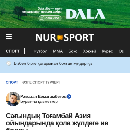
СПОРТ
Футбол
ММА
Бокс
Хоккей
Күрес
Өзге 
Бізбен бірге қатарынан болған күндеріңіз
СПОРТ
ӨЗГЕ СПОРТ ТҮРЛЕРІ
Рамазан Есмағамбетов
Бұрынғы қызметкер
Сағындық Тоғамбай Азия
ойындарында қола жүлдеге ие