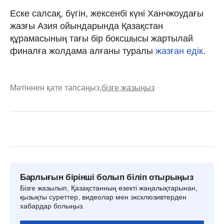
Еске салсақ, бүгін, жексенбі күні Ханчжоудағы
жазғы Азия ойындарында Қазақстан
құрамасының тағы бір боксшысы жартылай
финалға жолдама алғаны туралы
жазған едік
.
Мәтіннен қате тапсаңыз,
бізге жазыңыз
Барлығын бірінші болып біліп отырыңыз
Бізге жазылып, Қазақстанның өзекті жаңалықтарынан,
қызықты суреттер, видеолар мен эксклюзивтерден
хабардар болыңыз.