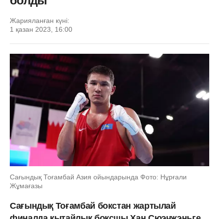
болды
Жарияланған күні:
1 қазан 2023, 16:00
Сағындық Тоғамбай Азия ойындарында Фото: Нұрғали
Жұмағазы
Сағындық Тоғамбай бокстан жартылай
финалда қытайлық боксшы Хан Сюэчжэньге