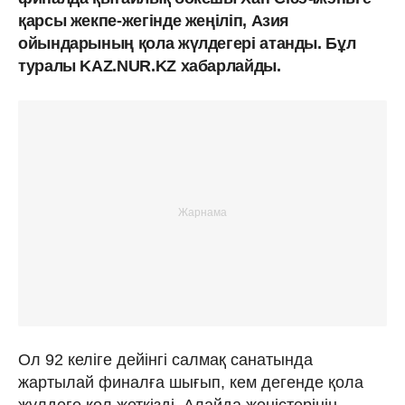
қарсы жекпе-жегінде жеңіліп, Азия
ойындарының қола жүлдегері атанды. Бұл
туралы KAZ.NUR.KZ хабарлайды.
Ол 92 келіге дейінгі салмақ санатында
жартылай финалға шығып, кем дегенде қола
жүлдеге қол жеткізді. Алайда жеңістерінің