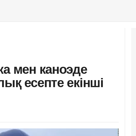
ка мен каноэде
ық есепте екінші