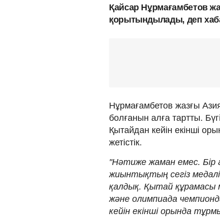
Қайсар Нұрмағамбетов жар
қорытындылады, деп хаб
Нұрмағамбетов жазғы Азия
болғанын алға тартты. Бү
Қытайдан кейін екінші оры
жетістік.
"Нәтиже жаман емес. Бір 
жиынтықтың сегіз медалі
қалдық. Қытай құрамасы
және олимпиада чемпион
кейін екінші орында тұр