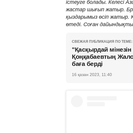
істеуге болады. Келесі 
жастар шығып жатыр. Бро
қыздарымыз өсіп жатыр. К
өтеді. Соған дайындықты
СВЕЖАЯ ПУБЛИКАЦИЯ ПО ТЕМЕ:
"Қасқырдай мінезін 
Қоңқабаевтың Жало
баға берді
16 қазан 2023, 11:40