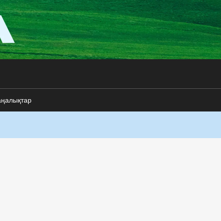
аңалықтар