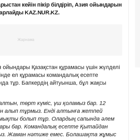
ыстан кейін пікір білдіріп, Азия ойындарын
арлайды KAZ.NUR.KZ.
 ойындары Қазақстан құрамасы үшін жүлделі
гінде ел құрамасы командалық есепте
нда тұр. Бапкердің айтуынша, бұл жақсы
алтын, төрт күміс, үш қоламыз бар. 12
н алып тұрмыз. Енді алтынға жетпей
 мықты болып тұр. Олардың сапында әлем
дары бар. Командалық есепте Қытайдан
мыз. Жаман нәтиже емес. Болашақта жұмыс