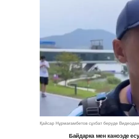
Қайсар Нұрмағамбетов сұхбат беруде Видеодан 
Байдарка мен каноэде ес