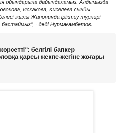
Азия ойындарына дайындаламыз. Алдымызда
вокова, Искакова, Киселева сынды
елесі жылы Жапонияда іріктеу турнирі
 бастаймыз", - деді Нұрмағамбетов.
көрсетті": белгілі бапкер
ловқа қарсы жекпе-жегіне жоғары