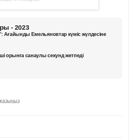
ры - 2023
: Ағайынды Емельяновтар күміс жүлдесіне
нші орынға санаулы секунд жетпеді
 жазыңыз