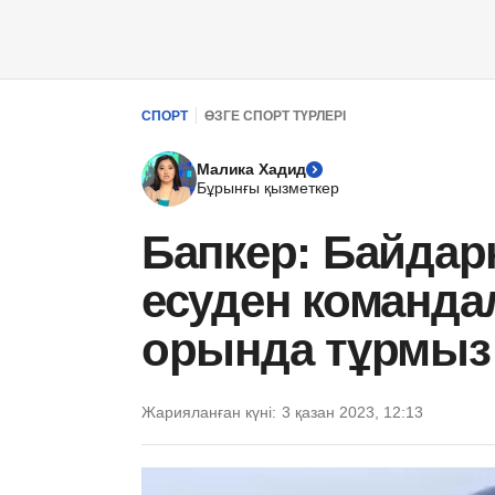
СПОРТ
ӨЗГЕ СПОРТ ТҮРЛЕРІ
Малика Хадид
Бұрынғы қызметкер
Бапкер: Байдар
есуден командал
орында тұрмыз
Жарияланған күні:
3 қазан 2023, 12:13