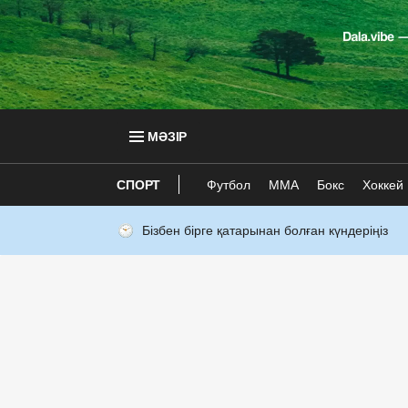
МӘЗІР
СПОРТ
Футбол
ММА
Бокс
Хоккей
Бізбен бірге қатарынан болған күндеріңіз