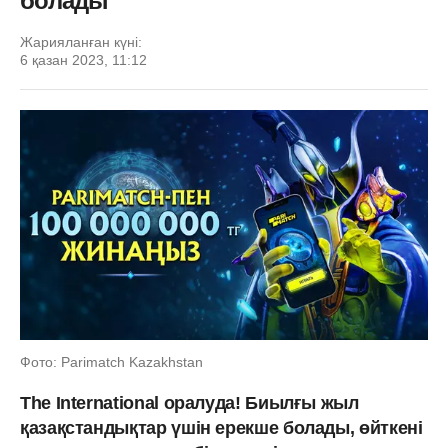
болады
Жарияланған күні:
6 қазан 2023, 11:12
Фото: Parimatch Kazakhstan
The International оралуда! Биылғы жыл
қазақстандықтар үшін ерекше болады, өйткені