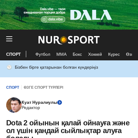
СПОРТ
Футбол
ММА
Бокс
Хоккей
Күрес
Өзге 
Бізбен бірге қатарынан болған күндеріңіз
СПОРТ
ӨЗГЕ СПОРТ ТҮРЛЕРІ
Куат Нуралиулы
Редактор
Dota 2 ойынын қалай ойнауға және
ол үшін қандай сыйлықтар алуға