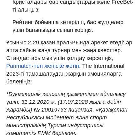
Кристалдары бар сандықтарды және FreeBet-
ті алыңыз;
Рейтинг бойынша көтеріліп, бас жүлделер
үшін бағыңызды сынап көріңіз.
Ұсыныс 2-29 қазан аралығында әрекет етеді: әр
апта сайын жаңа турнир мен жаңа квесттер.
Отандастарымыз үшін қолдау көрсетіңіз,
Parimatch-пен жеңіске жетіп
, The International
2023-ті тамашалаудан жарқын эмоцияларға
бөленіңіз!
*Букмекерлік кеңсенің қызметімен айналысу
үшін, 31.12.2020 ж. (17.07.2028 жылға дейін
жарамды) № 20019733 лицензия, «Қазақстан
Республикасы Мәдениет және спорт
министрлігінің Туризм индустриясы
комитеті» РММ берілген.