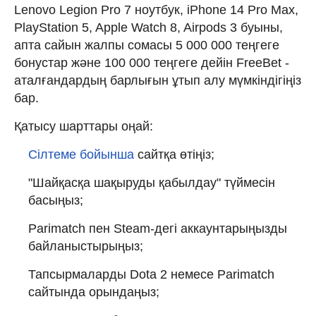
Lenovo Legion Pro 7 ноутбук, iPhone 14 Pro Max,
PlayStation 5, Apple Watch 8, Airpods 3 буыны,
апта сайын жалпы сомасы 5 000 000 теңгеге
бонустар және 100 000 теңгеге дейін FreeBet -
аталғандардың барлығын ұтып алу мүмкіндігіңіз
бар.
Қатысу шарттары оңай:
Сілтеме бойынша
сайтқа өтіңіз;
"Шайқасқа шақыруды қабылдау" түймесін
басыңыз;
Parimatch пен Steam-дегі аккаунтарыңызды
байланыстырыңыз;
Тапсырмаларды Dota 2 немесе Parimatch
сайтында орындаңыз;