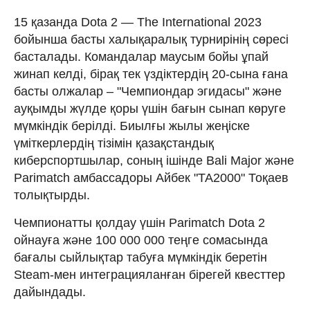
15 қазанда Dota 2 — The International 2023
бойынша басты халықаралық турнирінің сөресі
басталады. Командалар маусым бойы ұпай
жинап келді, бірақ тек үздіктердің 20-сына ғана
басты олжалар – "Чемпиондар эгидасы" және
ауқымды жүлде қоры үшін бағын сынап көруге
мүмкіндік берілді. Биылғы жылы жеңіске
үміткерлердің тізімін қазақстандық
киберспортшылар, соның ішінде Bali Major және
Parimatch амбассадоры Айбек "ТА2000" Тоқаев
толықтырды.
Чемпионатты қолдау үшін Parimatch Dota 2
ойнауға және 100 000 000 теңге сомасында
бағалы сыйлықтар табуға мүмкіндік беретін
Steam-мен интеграцияланған бірегей квесттер
дайындады.