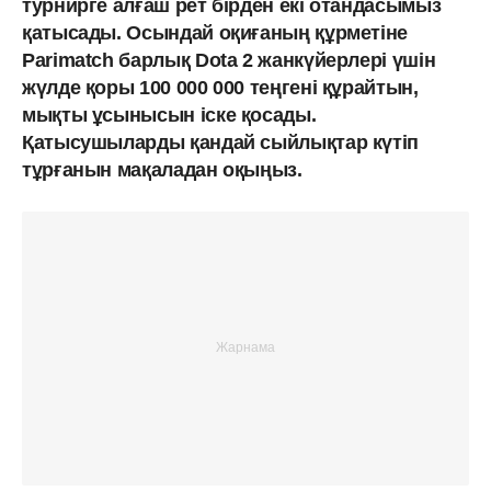
турнирге алғаш рет бірден екі отандасымыз
қатысады. Осындай оқиғаның құрметіне
Parimatch барлық Dota 2 жанкүйерлері үшін
жүлде қоры 100 000 000 теңгені құрайтын,
мықты ұсынысын іске қосады.
Қатысушыларды қандай сыйлықтар күтіп
тұрғанын мақаладан оқыңыз.