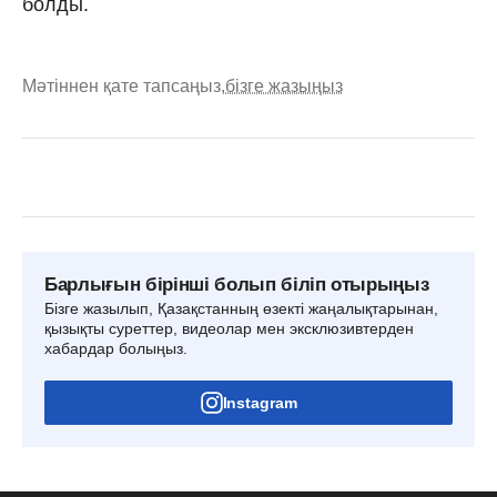
болды.
Мәтіннен қате тапсаңыз,
бізге жазыңыз
Барлығын бірінші болып біліп отырыңыз
Бізге жазылып, Қазақстанның өзекті жаңалықтарынан,
қызықты суреттер, видеолар мен эксклюзивтерден
хабардар болыңыз.
Instagram