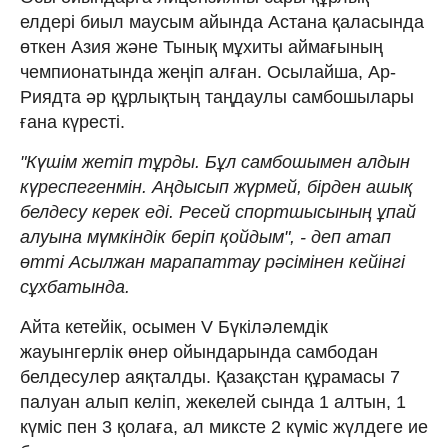
елдері биыл маусым айында Астана қаласында
өткен Азия және Тынық мұхиты аймағының
чемпионатында жеңіп алған. Осылайша, Ар-
Риядта әр құрлықтың таңдаулы самбошылары
ғана күресті.
"Күшім жетіп тұрды. Бұл самбошымен алдын
күреспегенмін. Аңдысып жүрмей, бірден ашық
белдесу керек еді. Ресей спортшысының ұпай
алуына мүмкіндік беріп қойдым", - деп атап
өтті Асылжан марапаттау рәсімінен кейінгі
сұхбатында.
Айта кетейік, осымен V Бүкіләлемдік
жауынгерлік өнер ойындарында самбодан
белдесулер аяқталды. Қазақстан құрамасы 7
палуан алып келіп, жекелей сында 1 алтын, 1
күміс пен 3 қолаға, ал миксте 2 күміс жүлдеге ие