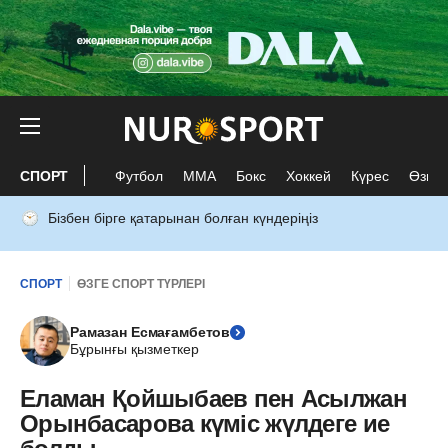
СПОРТ
Футбол
ММА
Бокс
Хоккей
Күрес
Өзге 
Бізбен бірге қатарынан болған күндеріңіз
СПОРТ
ӨЗГЕ СПОРТ ТҮРЛЕРІ
Рамазан Есмағамбетов
Бұрынғы қызметкер
Еламан Қойшыбаев пен Асылжан
Орынбасарова күміс жүлдеге ие