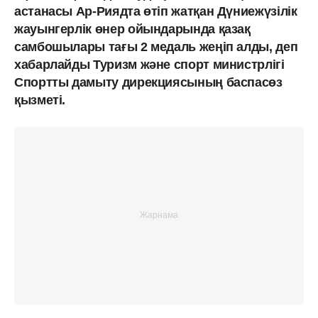
астанасы Ар-Риядта өтіп жатқан Дүниежүзілік
жауынгерлік өнер ойындарында қазақ
самбошылары тағы 2 медаль жеңіп алды, деп
хабарлайды Туризм және спорт министрлігі
Спортты дамыту дирекциясының баспасөз
қызметі.