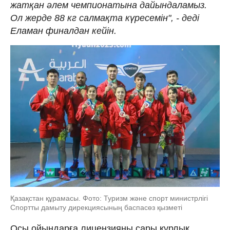
жатқан әлем чемпионатына дайындаламыз.
Ол жерде 88 кг салмақта күресемін", - деді
Еламан финалдан кейін.
Қазақстан құрамасы. Фото: Туризм және спорт министрлігі
Спортты дамыту дирекциясының баспасөз қызметі
Осы ойындарға лицензияны сары құрлық