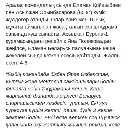
Аралас командалық сында Еламан Қойшыбаев
пен Асылжан Орынбасарова (65 кг) күміс
жүлдегер атанды. Олар Азия мен Тынық
мұхиты аймағынан жасақталған екінші құрама
сапында күш сынасты. Асылжан Еуропа-1
құрамасындағы ресейлік Яна Поляковадан
жеңілсе, Еламан Беларусь палуанынан кеше
жекелей сында кеткен есесін қайтарды. Жалпы
есеп: 4-6.
"Біздің командада бізбен бірге Өзбекстан,
Қырғыз және Моңғолия самбошылары болды.
Финалға дейін 2 құраманы жеңдік. Кеше
жартылай финалда жеңілген Беларусь
спортшысымен кездесіп, ұттым. Екі күн
күресуге күшім жетті. Кеше, бүгін 3 жекпе-
жектен болды. Енді елге жеткен соң Щучинск
қаласында оқу-жаттығу жиынын өткізіп, келе