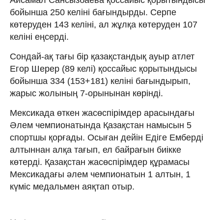
бойынша 250 келіні бағындырды. Серпе
көтеруден 143 келіні, ал жұлқа көтеруден 107
келіні еңсерді.
Сондай-ақ тағы бір қазақстандық ауыр атлет
Егор Шерер (89 келі) қоссайыс қорытындысы
бойынша 334 (153+181) келіні бағындырып,
жарыс жолының 7-орынынан көрінді.
Мексикада өткен жасөспірімдер арасындағы
Әлем чемпионатында Қазақстан намысын 5
спортшы қорғады. Осыған дейін Едіге Емберді
алтыннан алқа тағып, ел байрағын биікке
көтерді. Қазақстан жасөспірімдер құрамасы
Мексикадағы әлем чемпионатын 1 алтын, 1
күміс медальмен аяқтап отыр.