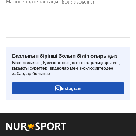
Мәтіннен қате тапсаңыз,
бізге жазыңыз
Барлығын бірінші болып біліп отырыңыз
Бізге жазылып, Қазақстанның өзекті жаңалықтарынан,
қызықты суреттер, видеолар мен эксклюзивтерден
хабардар болыңыз.
Instagram