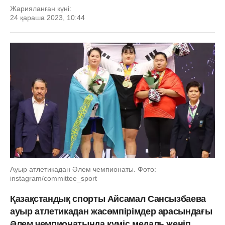
Жарияланған күні:
24 қараша 2023, 10:44
Ауыр атлетикадан Әлем чемпионаты. Фото:
instagram/committee_sport
Қазақстандық спорты Айсамал Сансызбаева
ауыр атлетикадан жасөмпірімдер арасындағы
Әлем чемпионатында күміс медаль жеңіп