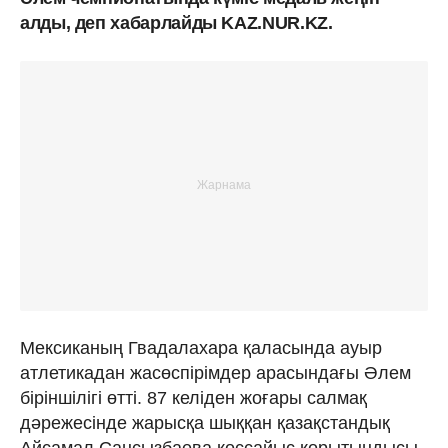
алды, деп хабарлайды KAZ.NUR.KZ.
Мексиканың Гвадалахара қаласында ауыр
атлетикадан жасөспірімдер арасындағы Әлем
біріншілігі өтті. 87 келіден жоғары салмақ
дәрежесінде жарысқа шыққан қазақстандық
Айсамал Сансызбаева қоссайыс қорытындысы