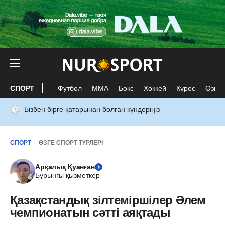
СПОРТ
Футбол
ММА
Бокс
Хоккей
Күрес
Өзге 
Бізбен бірге қатарынан болған күндеріңіз
СПОРТ
ӨЗГЕ СПОРТ ТҮРЛЕРІ
Арқалық Қуанған
Бұрынғы қызметкер
Қазақстандық зілтеміршілер Әлем
чемпионатын сәтті аяқтады