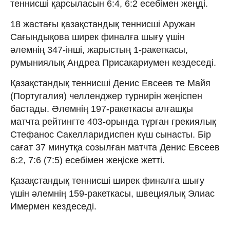
теннисші қарсыласын 6:4, 6:2 есебімен жеңді.
18 жастағы қазақстандық теннисші Аружан
Сағындықова ширек финалға шығу үшін
әлемнің 347-інші, жарыстың 1-ракеткасы,
румыниялық Андреа Присакариумен кездеседі.
Қазақстандық теннисші Денис Евсеев те Майя
(Португалия) челленджер турнирін жеңіспен
бастады. Әлемнің 197-ракеткасы алғашқы
матчта рейтингте 403-орында тұрған грекиялық
Стефанос Сакелларидиспен күш сынасты. Бір
сағат 37 минутқа созылған матчта Денис Евсеев
6:2, 7:6 (7:5) есебімен жеңіске жетті.
Қазақстандық теннисші ширек финалға шығу
үшін әлемнің 159-ракеткасы, швециялық Элиас
Имермен кездеседі.