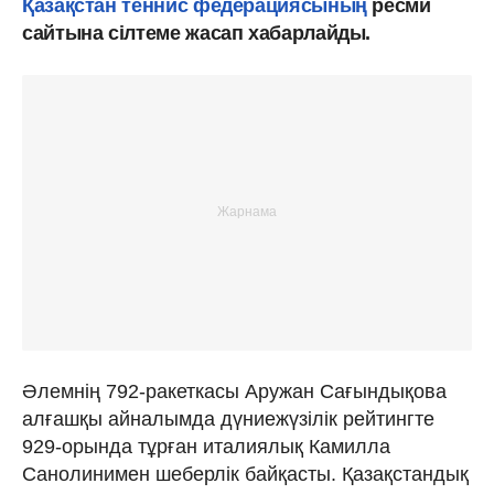
Қазақстан теннис федерациясының
ресми
сайтына сілтеме жасап хабарлайды.
Әлемнің 792-ракеткасы Аружан Сағындықова
алғашқы айналымда дүниежүзілік рейтингте
929-орында тұрған италиялық Камилла
Санолинимен шеберлік байқасты. Қазақстандық