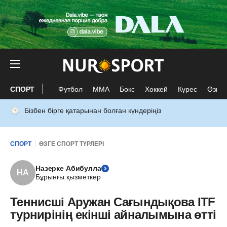
СПОРТ
Футбол
ММА
Бокс
Хоккей
Күрес
Өзге 
Бізбен бірге қатарынан болған күндеріңіз
СПОРТ
ӨЗГЕ СПОРТ ТҮРЛЕРІ
Назерке Абибулла
НА
Бұрынғы қызметкер
Теннисші Аружан Сағындықова ITF
турнирінің екінші айналымына өтті