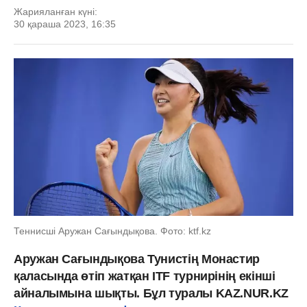
Жарияланған күні:
30 қараша 2023, 16:35
Теннисші Аружан Сағындықова. Фото: ktf.kz
Аружан Сағындықова Тунистің Монастир
қаласында өтіп жатқан ITF турнирінің екінші
айналымына шықты. Бұл туралы KAZ.NUR.KZ