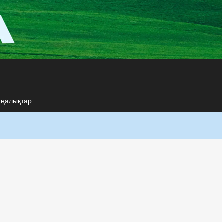
аңалықтар