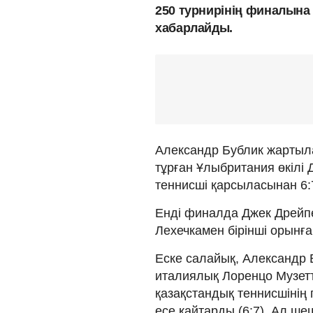
250 турнирінің финалына 
хабарлайды.
Александр Бублик жартыл
тұрған Ұлыбритания өкілі
теннисші қарсыласынан 6:7
Енді финалда Джек Дрейпе
Лехечкамен бірінші орынғ
Еске салайық, Александр 
италиялық Лоренцо Музет
қазақстандық теннисшінің
есе қайтарды (6:7). Ал ше