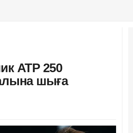
ик ATP 250
налына шыға