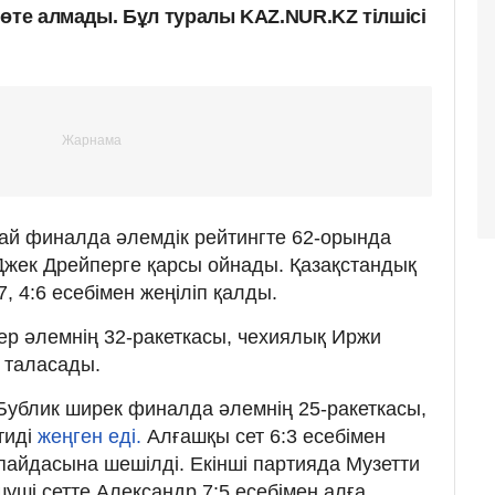
өте алмады. Бұл туралы KAZ.NUR.KZ тілшісі
ай финалда әлемдік рейтингте 62-орында
 Джек Дрейперге қарсы ойнады. Қазақстандық
, 4:6 есебімен жеңіліп қалды.
р әлемнің 32-ракеткасы, чехиялық Иржи
а таласады.
Бублик ширек финалда әлемнің 25-ракеткасы,
тиді
жеңген еді.
Алғашқы сет 6:3 есебімен
 пайдасына шешілді. Екінші партияда Музетти
шуші сетте Александр 7:5 есебімен алға