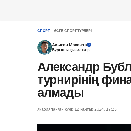
СПОРТ
ӨЗГЕ СПОРТ ТҮРЛЕРІ
Асылан Маханов
Бұрынғы қызметкер
Александр Бубл
турнирінің фи
алмады
Жарияланған күні:
12 қаңтар 2024, 17:23