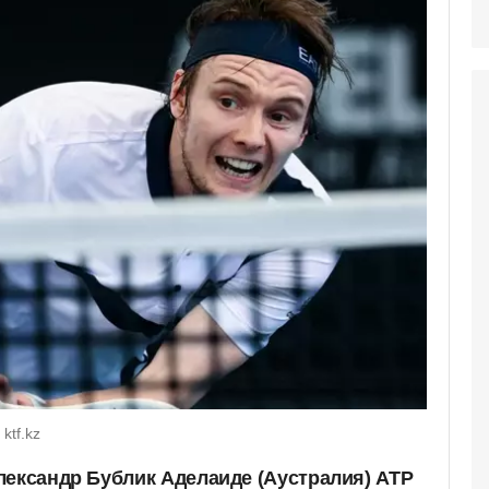
ktf.kz
лександр Бублик Аделаиде (Аустралия) ATP