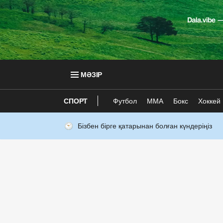
МӘЗІР
СПОРТ
Футбол
ММА
Бокс
Хоккей
Бізбен бірге қатарынан болған күндеріңіз