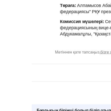
Төраға:
Алпамысов Абай
федерациясы" РҚҰ прези
Комиссия мүшелері:
Се
федерациясының вице-п
Абдукамалұлы, "Қазақст
Мәтіннен қате тапсаңыз,
бізге
Барлығын бірінші болып біліп оты