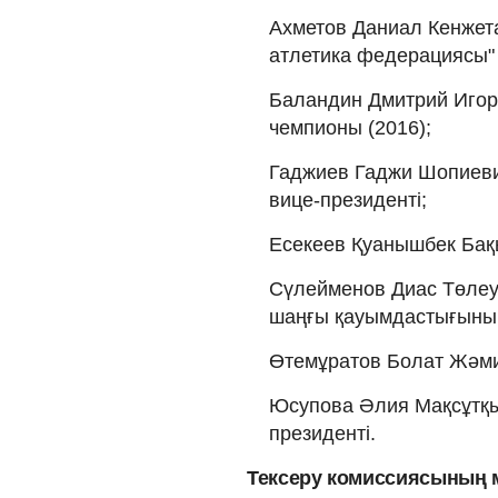
Ахметов Даниал Кенжета
атлетика федерациясы" 
Баландин Дмитрий Иго
чемпионы (2016);
Гаджиев Гаджи Шопиевич
вице-президенті;
Есекеев Қуанышбек Бақ
Сүлейменов Диас Төлеу
шаңғы қауымдастығының
Өтемұратов Болат Жәми
Юсупова Әлия Мақсұтқы
президенті.
Тексеру комиссиясының 