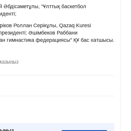
 Әбдісәметұлы, "Ұлттық баскетбол
денті;
ріков Роллан Серікұлы, Qazaq Kuresi
резиденті; Әшімбеков Раббани
ан гимнастика федерациясы" ҚҰ бас хатшысы.
 жазыңыз
рыңыз