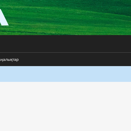
аңалықтар