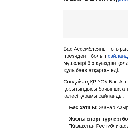
Бас Ассемблеяның отыр
президенті болып
сайлан
мүшелері бір ауыздан қол
Құлыбаев атқарған еді.
Сондай-ақ ҚР ҰОК Бас Ас
қорытындысы бойынша атқ
келесі құрамы сайланды:
Бас хатшы:
Жанар Азыр
Жазғы спорт түрлері б
"Қазақстан Республикасы