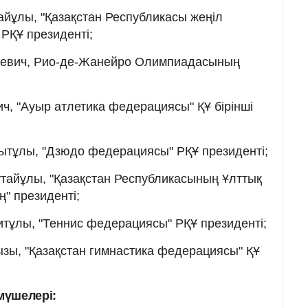
йұлы, "Қазақстан Республикасы жеңіл
РҚҰ президенті;
ревич, Рио-де-Жанейро Олимпиадасының
, "Ауыр атлетика федерациясы" ҚҰ бірінші
ытұлы, "Дзюдо федерациясы" РҚҰ президенті;
тайұлы, "Қазақстан Республикасының Ұлттық
" президенті;
тұлы, "Теннис федерациясы" РҚҰ президенті;
зы, "Қазақстан гимнастика федерациясы" ҚҰ
мүшелері: