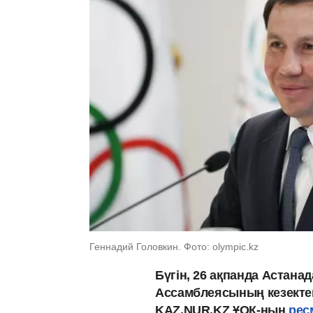
Геннадий Головкин. Фото: olympic.kz
Бүгін, 26 ақпанда Астана
Ассамблеясының кезектен
KAZ.NUR.KZ ҰОК-ның
рес