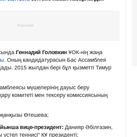
ысында
Геннадий Головкин
ҰОК-нің жаңа
ды.
Оның кандидатурасын Бас Ассамблея
дады. 2015 жылдан бері бұл қызметті Тимур
самблеясы мүшелерінің дауыс беру
ару комитеті мен тексеру комиссиясының
қанқызы Өтешева;
ойынша вице-президент:
Данияр Әбілғазин,
 үстел теннисі" ҚҰ президенті;