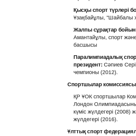
Қысқы спорт түрлері б
Ұзақбайұлы, "Шайбалы х
Жалпы сұрақтар бойын
Амантайұлы, спорт және
басшысы
Паралимпиадалық спорт
президент:
Сәпиев Сер
чемпионы (2012).
Спортшылар комиссиясын
ҚР ҰОК спортшылар Ком
Лондон Олимпиадасыны
күміс жүлдегері (2008
жүлдегері (2016).
Ұлттық спорт федерациял