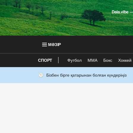
МӘЗІР
СПОРТ
Футбол
ММА
Бокс
Хоккей
Бізбен бірге қатарынан болған күндеріңіз