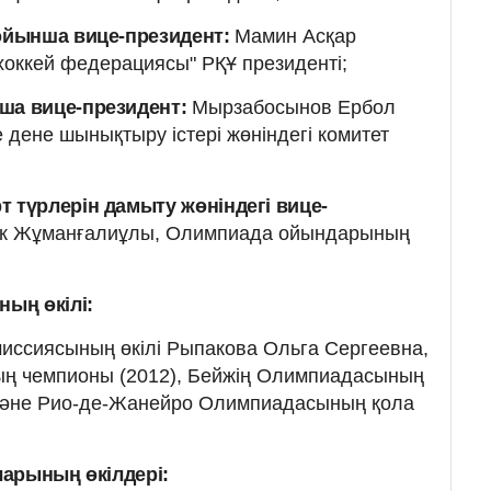
ойынша вице-президент:
Мамин Асқар
оккей федерациясы" РҚҰ президенті;
ша вице-президент:
Мырзабосынов Ербол
 дене шынықтыру істері жөніндегі комитет
 түрлерін дамыту жөніндегі вице-
ік Жұманғалиұлы, Олимпиада ойындарының
ың өкілі:
иссиясының өкілі Рыпакова Ольга Сергеевна,
ң чемпионы (2012), Бейжің Олимпиадасының
) және Рио-де-Жанейро Олимпиадасының қола
арының өкілдері: