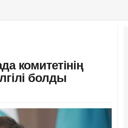
да комитетінің
лгілі болды