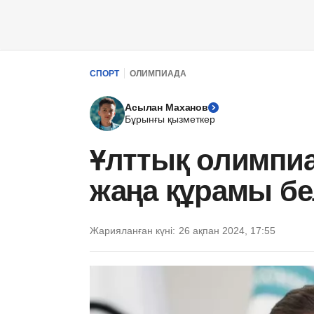
СПОРТ
ОЛИМПИАДА
Асылан Маханов
Бұрынғы қызметкер
Ұлттық олимпиа
жаңа құрамы бе
Жарияланған күні:
26 ақпан 2024, 17:55