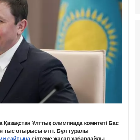
да Қазақстан Ұлттық олимпиада комитеті Бас
 тыс отырысы өтті. Бұл туралы
ми сайтына
сілтеме жасап хабарлайды.