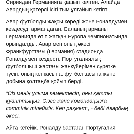
Сириядан Германияға қашып келген. Алайда
Авардың қатерлі ісігі тым ұлғайып кетіпті.
Авар футболды жақсы көреді және Роналдумен
кездесуді армандаған. Баланың арманы
Германияда өтіп жатқан Еуропа чемпионатында
орындалды. Авар мен оның әкесі
Франкфурттағы (Германия) стадионда
Роналдумен кездесті. Португалиялық
футболшы 4 жастағы жанкүйерімен суретке
түсіп, оның кепкасына, футболкасына және
добына қолтаңба қойып берді.
"Сіз менің ұлыма көмектесіп, оны қатты
қуанттыңыз. Сізге және командаңызға
сәттілік тілеймін. Көп рақмет", - деді Авардың
әкесі.
Айта кетейік, Роналду бастаған Португалия