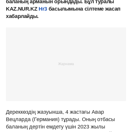
баланың арманын орындады. Бұл туралы
KAZ.NUR.KZ
Hr3
басылымына сілтеме жасап
хабарлайды.
Дереккөздің жазуынша, 4 жастағы Авар
Вецларда (Германия) тұрады. Оның отбасы
баланың дертін емдету үшін 2023 жылы