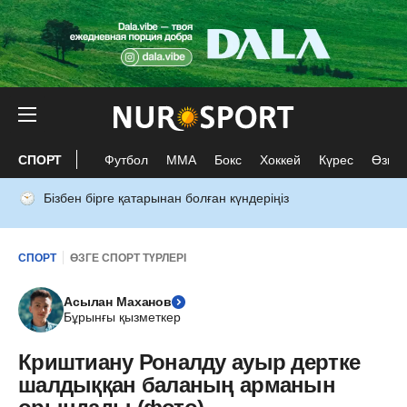
СПОРТ
Футбол
ММА
Бокс
Хоккей
Күрес
Өзге 
Бізбен бірге қатарынан болған күндеріңіз
СПОРТ
ӨЗГЕ СПОРТ ТҮРЛЕРІ
Асылан Маханов
Бұрынғы қызметкер
Криштиану Роналду ауыр дертке
шалдыққан баланың арманын