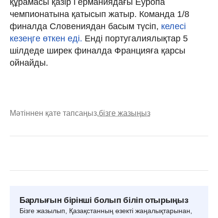
құрамасы қазір Германиядағы Еуропа
чемпионатына қатысып жатыр. Команда 1/8
финалда Словениядан басым түсіп,
келесі
кезеңге өткен еді.
Енді португалиялықтар 5
шілдеде ширек финалда Францияға қарсы
ойнайды.
Мәтіннен қате тапсаңыз,
бізге жазыңыз
Барлығын бірінші болып біліп отырыңыз
Бізге жазылып, Қазақстанның өзекті жаңалықтарынан,