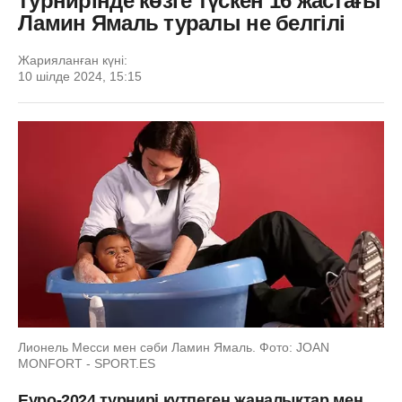
турнирінде көзге түскен 16 жастағы
Ламин Ямаль туралы не белгілі
Жарияланған күні:
10 шілде 2024, 15:15
Лионель Месси мен сәби Ламин Ямаль. Фото: JOAN
MONFORT - SPORT.ES
Еуро-2024 турнирі күтпеген жаңалықтар мен