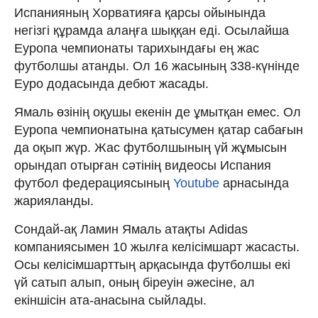
Испанияның Хорватияға қарсы ойынында
негізгі құрамда алаңға шыққан еді. Осылайша
Еуропа чемпионаты тарихындағы ең жас
футболшы атанды. Ол 16 жасының 338-күнінде
Еуро додасында дебют жасады.
Ямаль өзінің оқушы екенін де ұмытқан емес. Ол
Еуропа чемпионатына қатысумен қатар сабағын
да оқып жүр. Жас футболшының үй жұмысын
орындап отырған сәтінің видеосы Испания
футбол федерациясының
Youtube
арнасында
жарияланды.
Сондай-ақ Ламин Ямаль атақты Adidas
компаниясымен 10 жылға келісімшарт жасасты.
Осы келісімшарттың арқасында футболшы екі
үй сатып алып, оның біреуін әжесіне, ал
екіншісін ата-анасына сыйлады.