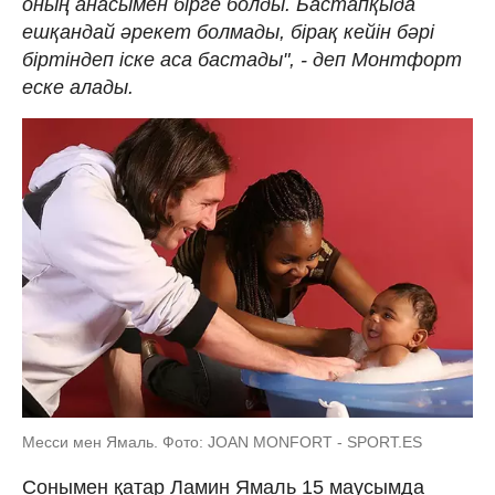
оның анасымен бірге болды. Бастапқыда
ешқандай әрекет болмады, бірақ кейін бәрі
біртіндеп іске аса бастады", - деп Монтфорт
еске алады.
Месси мен Ямаль. Фото: JOAN MONFORT - SPORT.ES
Сонымен қатар Ламин Ямаль 15 маусымда