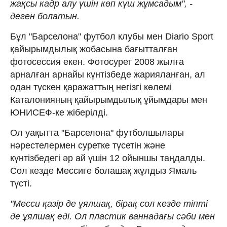
жақсы кадр алу үшін көп күш жұмсадым", -
деген болатын.
Бұл "Барселона" футбол клубы мен Diario Sport
қайырымдылық жобасына бағытталған
фотосессия екен. Фотосурет 2008 жылға
арналған арнайы күнтізбеде жарияланған, ал
одан түскен қаражаттың негізгі көлемі
Каталонияның қайырымдылық ұйымдары мен
ЮНИСЕФ-ке жіберілді.
Ол уақытта "Барселона" футболшылары
нәрестелермен суретке түсетін және
күнтізбедегі әр ай үшін 12 ойыншы таңдалды.
Сол кезде Мессиге болашақ жұлдыз Ямаль
түсті.
"Месси қазір де ұялшақ, бірақ сол кезде тіпті
де ұялшақ еді. Ол пластик ваннадағы сәби мен