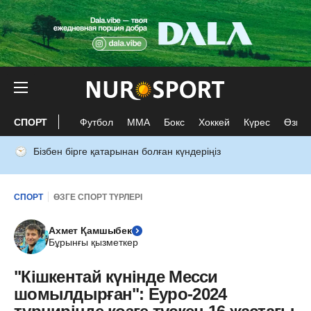
СПОРТ
Футбол
ММА
Бокс
Хоккей
Күрес
Өзге 
Бізбен бірге қатарынан болған күндеріңіз
СПОРТ
ӨЗГЕ СПОРТ ТҮРЛЕРІ
Ахмет Қамшыбек
Бұрынғы қызметкер
"Кішкентай күнінде Месси
шомылдырған": Еуро-2024