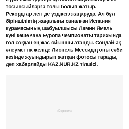
тосынсыйларға толы болып жатыр.
Рекордтар легі де үздіксіз жаңаруда. Ал бұл
біріншіліктің жаңалығы саналған Испания
құрамасының шабуылшысы Ламин Ямаль
күні кеше ғана Еуропа чемпионаты тарихында
гол соққан ең жас ойыншы атанды. Сондай-ақ
әлеуметтік желіде Лионель Мессидің оны сәби
кезінде жуындырып жатқан фотосы тарады,
деп хабарлайды KAZ.NUR.KZ тілшісі.