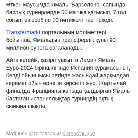
Өткен маусымда Ямаль "Барселона" сапында
барлық турнирлерде 50 матчқа қатысып, 7 гол
соғып, өз есебіне 10 нәтижелі пас тіркеді.
Transfermarkt
порталының мәліметтері
бойынша, Ямальдың трансферлік құны 90
миллион еуроға бағаланады.
Айта кетейік, қазіргі уақытта Ламин Ямаль
Еуро-2024 біріншілігінде Испания құрамасының
белді ойыншысы ретінде жасындай жарқылдап,
керемет ойын өрнегін көрсетіп жүр. Жартылай
финалда Францияны қапыда қалдырған Ямаль
бастаған испаниялықтар турнирдің ақтық
сынына шықты.
Мәтіннен қате тапсаңыз,
бізге жазыңыз