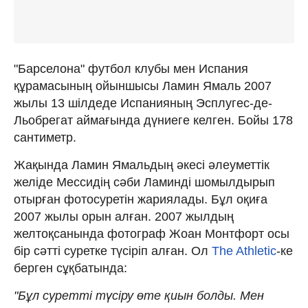
"Барселона" футбол клубы мен Испания
құрамасының ойыншысы Ламин Ямаль 2007
жылы 13 шілдеде Испанияның Эсплугес-де-
Льобрегат аймағында дүниеге келген. Бойы 178
сантиметр.
Жақында Ламин Ямальдың әкесі әлеуметтік
желіде Мессидің сәби Ламинді шомылдырып
отырған фотосуретін жариялады. Бұл оқиға
2007 жылы орын алған. 2007 жылдың
желтоқсанында фотограф Жоан Монтфорт осы
бір сәтті суретке түсіріп алған. Ол
The Athletic
-ке
берген сұқбатында:
"Бұл суретті түсіру өте қиын болды. Мен