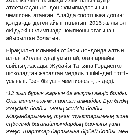
атлетикадан Лондон Олимпиадасының
чемпионы атанған. Алайда спортшыға допинг
қолданды деген айып тағылып, 2016 жылы ол
екі дүркін Олимпиада чемпионы атағынан
айырылған болатын.
Бірақ Илья Ильиннің отбасы Лондонда алтын
алған айтулы күнді ұмытпай, оған арнайы
сыйлық жасады. Жұбайы Татьяна Гордиенко
шоколадтан жасалған медаль пішініндегі тәттіні
ұсынып, "сен біз үшін чемпионсың", - деді.
"12 жыл бұрын жарқын да мықты жеңіс болды.
Оны менен ешкім тартып алмайды. Бұл біздің
жеңісіміз болды. Менің жеңісім болды.
Жақындарымның, туған-туыстарымның және
еңбегімді бағалайтындардың барлығы үшін
жеңіс. Шарттар барлығына бірдей болды, мен