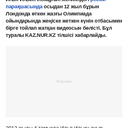
парақшасында
осыдан 12 жыл бұрын
Лондонда өткен жазғы Олимпиада
ойындарында жеңіске жеткен күнін отбасымен
бірге тойлап жатқан видеосын бөлісті. Бұл
туралы KAZ.NUR.KZ тілшісі хабарлайды.
2012 жылы 4 тамызда Илья Ильин ауыр