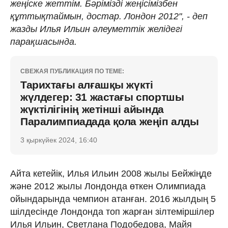
жеңіске жеттім. Бәрімізді жеңісімізбен
құттықтаймын, достар. Лондон 2012", - деп
жазды Илья Ильин әлеуметтік желідегі
парақшасында.
СВЕЖАЯ ПУБЛИКАЦИЯ ПО ТЕМЕ:
Тарихтағы алғашқы жүкті
жүлдегер: 31 жастағы спортшы
жүктілігінің жетінші айында
Паралимпиадада қола жеңіп алды
3 қыркүйек 2024, 16:40
Айта кетейік, Илья Ильин 2008 жылы Бейжіңде
және 2012 жылы Лондонда өткен Олимпиада
ойындарында чемпион атанған. 2016 жылдың 5
шілдесінде Лондонда топ жарған зілтеміршілер
Илья Ильин, Светлана Подобедова, Майя