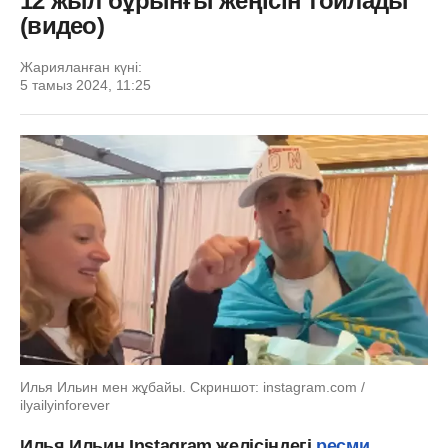
12 жыл бұрынғы жеңісін тойлады
(видео)
Жарияланған күні:
5 тамыз 2024, 11:25
Илья Ильин мен жұбайы. Скриншот: instagram.com /
ilyailyinforever
Илья Ильин Instagram желісіндегі
ресми