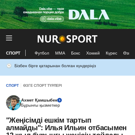
СПОРТ
Футбол
ММА
Бокс
Хоккей
Күрес
Өзге 
Бізбен бірге қатарынан болған күндеріңіз
СПОРТ
ӨЗГЕ СПОРТ ТҮРЛЕРІ
Ахмет Қамшыбек
Бұрынғы қызметкер
"Жеңісімді ешкім тартып
алмайды": Илья Ильин отбасымен