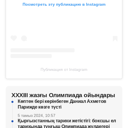
Посмотреть эту публикацию в Instagram
Публикация от Instagram
XXXIII жазғы Олимпиада ойындары
Көптен бері көрінбеген Даниал Ахметов
Парижде көзге түсті
5 тамыз 2024, 10:57
Қырғызстанның тарихи жетістігі: боксшы ел
тарихында тұңғыш Олимпиада жүлдегері