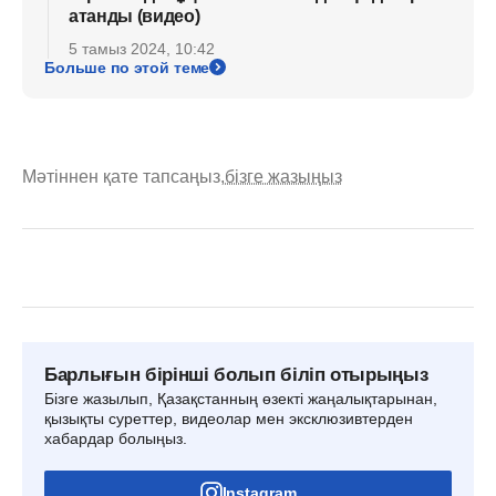
атанды (видео)
5 тамыз 2024, 10:42
Больше по этой теме
Мәтіннен қате тапсаңыз,
бізге жазыңыз
Барлығын бірінші болып біліп отырыңыз
Бізге жазылып, Қазақстанның өзекті жаңалықтарынан,
қызықты суреттер, видеолар мен эксклюзивтерден
хабардар болыңыз.
Instagram