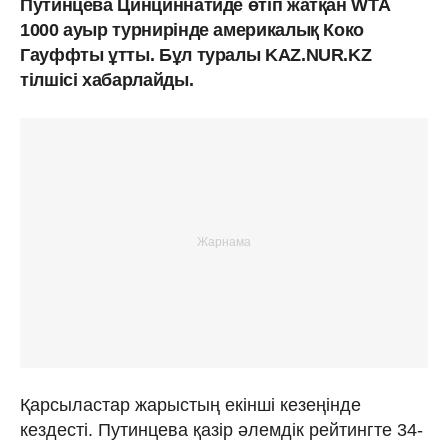
Путинцева Цинциннатиде өтіп жатқан WTA
1000 ауыр турнирінде америкалық Коко
Гауффты ұтты. Бұл туралы KAZ.NUR.KZ
тілшісі хабарлайды.
Қарсыластар жарыстың екінші кезеңінде
кездесті. Путинцева қазір әлемдік рейтингте 34-