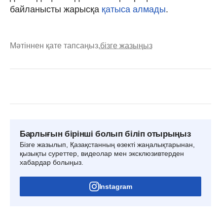
байланысты жарысқа
қатыса алмады
.
Мәтіннен қате тапсаңыз,
бізге жазыңыз
Барлығын бірінші болып біліп отырыңыз
Бізге жазылып, Қазақстанның өзекті жаңалықтарынан,
қызықты суреттер, видеолар мен эксклюзивтерден
хабардар болыңыз.
Instagram