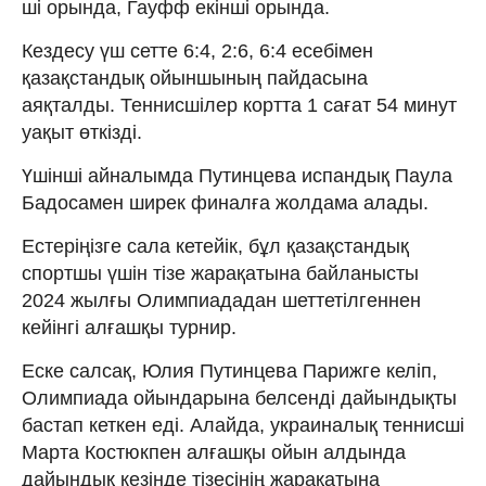
ші орында, Гауфф екінші орында.
Кездесу үш сетте 6:4, 2:6, 6:4 есебімен
қазақстандық ойыншының пайдасына
аяқталды. Теннисшілер кортта 1 сағат 54 минут
уақыт өткізді.
Үшінші айналымда Путинцева испандық Паула
Бадосамен ширек финалға жолдама алады.
Естеріңізге сала кетейік, бұл қазақстандық
спортшы үшін тізе жарақатына байланысты
2024 жылғы Олимпиададан шеттетілгеннен
кейінгі алғашқы турнир.
Еске салсақ, Юлия Путинцева Парижге келіп,
Олимпиада ойындарына белсенді дайындықты
бастап кеткен еді. Алайда, украиналық теннисші
Марта Костюкпен алғашқы ойын алдында
дайындық кезінде тізесінің жарақатына