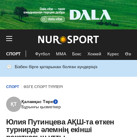
СПОРТ
Футбол
ММА
Бокс
Хоккей
Күрес
Өзге 
Бізбен бірге қатарынан болған күндеріңіз
СПОРТ
ӨЗГЕ СПОРТ ТҮРЛЕРІ
Қаламқас Төре
ҚТ
Бұрынғы қызметкер
Юлия Путинцева АҚШ-та өткен
турнирде әлемнің екінші