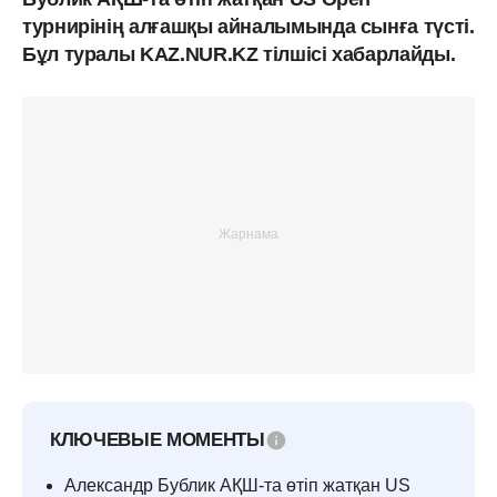
турнирінің алғашқы айналымында сынға түсті.
Бұл туралы KAZ.NUR.KZ тілшісі хабарлайды.
КЛЮЧЕВЫЕ МОМЕНТЫ
Александр Бублик АҚШ-та өтіп жатқан US